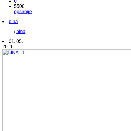
0
5508
opširnije
bina
/
bina
01. 05.
2011.