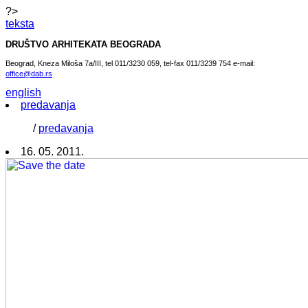
?>
teksta
DRUŠTVO ARHITEKATA BEOGRADA
Beograd, Kneza Miloša 7a/III, tel 011/3230 059, tel-fax 011/3239 754 e-mail:
office@dab.rs
english
predavanja
/
predavanja
16. 05. 2011.