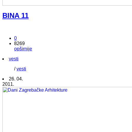
BINA 11
0
8269
opširnije
vesti
/
vesti
26. 04.
2011.