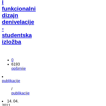
i
funkcionalni
dizajn
denivelacije
-
studentska
izložba
0
6193
opširnije
publikacije
/
publikacije
14. 04.
2011.