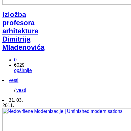
izložba
profesora
arhitekture
Dimitrija
Mladenovića
0
6029
opširnije
vesti
/
vesti
31. 03.
2011.