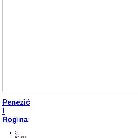
Penezić
i
Rogina
0