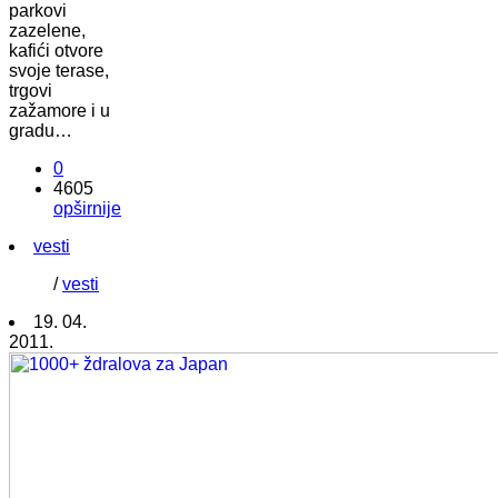
parkovi
zazelene,
kafići otvore
svoje terase,
trgovi
zažamore i u
gradu…
0
4605
opširnije
vesti
/
vesti
19. 04.
2011.