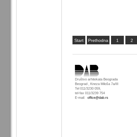
Start
Prethodna
1
2
Društvo arhitekata Beograda
Beograd , Kneza Miloša 7a/III
Tel 011/3230 059,
tel-fax 011/3239 754
E-mail:
office@dab.rs