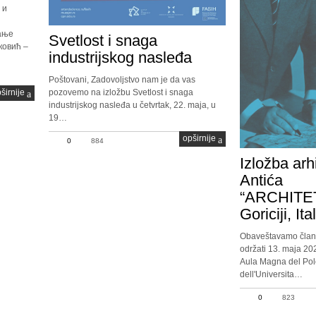
 и
ање
Svetlost i snaga
овић –
industrijskog nasleđa
Poštovani, Zadovoljstvo nam je da vas
pozovemo na izložbu Svetlost i snaga
širnije
industrijskog nasleđa u četvrtak, 22. maja, u
19…
opširnije
0
884
Izložba arh
Antića
“ARCHITE
Goriciji, Ital
Obaveštavamo člano
održati 13. maja 20
Aula Magna del Polo
dell'Universita…
0
823