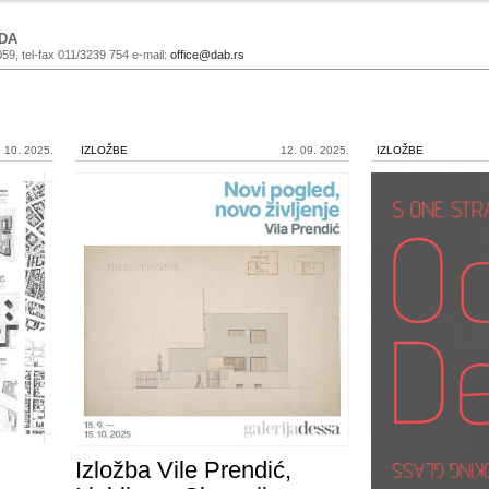
DA
059, tel-fax 011/3239 754 e-mail:
office@dab.rs
. 10. 2025.
IZLOŽBE
12. 09. 2025.
IZLOŽBE
Izložba Vile Prendić,