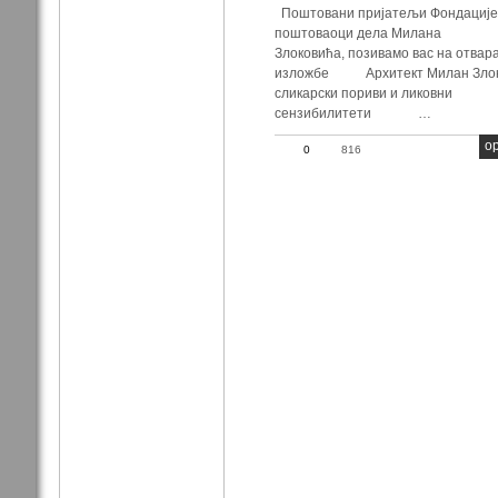
Поштовани пријатељи Фондације
поштоваоци дела Милана
Злоковића, позивамо вас на отвар
изложбе Архитект Милан Злок
сликарски пориви и ликовни
сензибилитети …
op
0
816