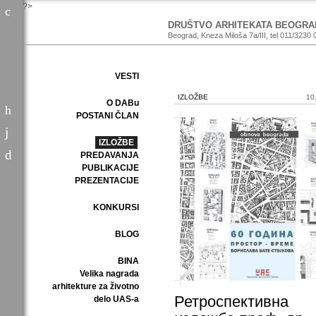
?>
DRUŠTVO ARHITEKATA BEOGRA
Beograd, Kneza Miloša 7a/III, tel 011/3230 
VESTI
IZLOŽBE
10
O DABu
POSTANI ČLAN
IZLOŽBE
PREDAVANJA
PUBLIKACIJE
PREZENTACIJE
KONKURSI
BLOG
BINA
Velika nagrada
arhitekture za životno
Ретроспективна
delo UAS-a