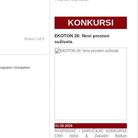
KONKURSI
EKOTON 26: Novi prostori
Strana 1 od 9
suživota
ogrami i inicijative
01-06-2026
RASPISIVAČ / NARUČILAC KONKURSA
CRH Adria & Zapadni Balkan