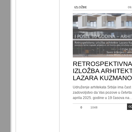
IZLOŽBE
09
RETROSPEKTIVNA
IZLOŽBA ARHITEK
LAZARA KUZMANO
Udruženje arhitekata Srbije ima čast 
zadovoljstvo da Vas pozove u četvrta
aprila 2025. godine u 19 časova na
op
0
1048