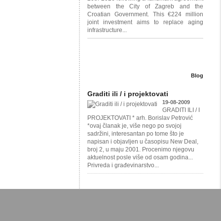
between the City of Zagreb and the
Croatian Government. This €224 million
joint investment aims to replace aging
infrastructure...
Blog
Graditi ili / i projektovati
19-08-2009
GRADITI ILI / I
PROJEKTOVATI * arh. Borislav Petrović
*ovaj članak je, više nego po svojoj
sadržini, interesantan po tome što je
napisan i objavljen u časopisu New Deal,
broj 2, u maju 2001. Procenimo njegovu
aktuelnost posle više od osam godina...
Privreda i građevinarstvo...