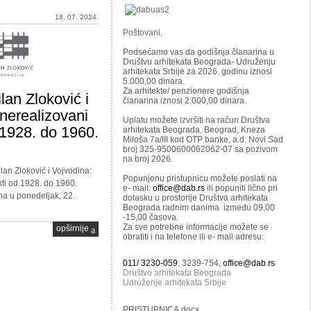
18. 07. 2024.
Poštovani,
Podsećamo vas da godišnja članarina u
Društvu arhitekata Beograda- Udruženju
arhitekata Srbije za 2026. godinu iznosi
5.000,00 dinara.
Za arhitekte/ penzionere godišnja
ilan Zloković i
članarina iznosi 2.000,00 dinara.
nerealizovani
Uplatu možete izvršiti na račun Društva
 1928. do 1960.
arhitekata Beograda, Beograd, Kneza
Miloša 7a/III kod OTP banke, a.d. Novi Sad
broj 325-9500600062062-07 sa pozivom
na broj 2026.
lan Zloković i Vojvodina:
Popunjenu pristupnicu možete poslati na
kti od 1928. do 1960.
e- mail:
office@dab.rs
ili popuniti lično pri
na u ponedeljak, 22.
dolasku u prostorije Društva arhitekata
Beograda radnim danima između 09,00
-15,00 časova.
Za sve potrebne informacije možete se
opširnije
obratiti i na telefone ili e- mail adresu:
011/ 3230-059
; 3239-754,
office@dab.rs
Društvo arhitekata Beograda
Udruženje arhitekata Srbije
PRISTUPNICA.docx