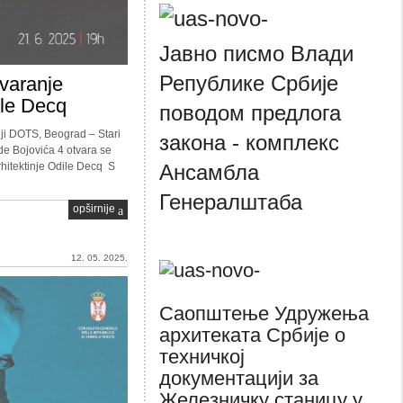
Јавно писмо Влади
Републике Србије
tvaranje
ile Decq
поводом предлога
ji DOTS, Beograd – Stari
закона - комплекс
de Bojovića 4 otvara se
Ансамбла
rhitektinje Odile Decq S
Генералштаба
opširnije
12. 05. 2025.
Саопштење Удружења
архитеката Србије о
техничкој
документацији за
Железничку станицу у