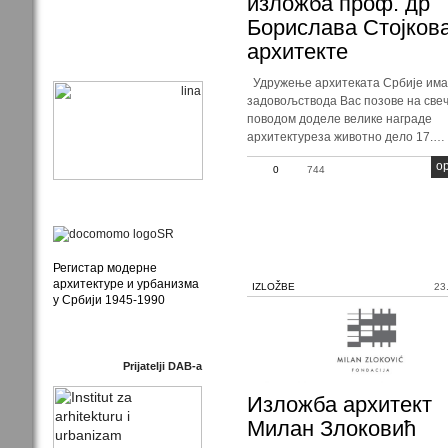
изложба проф. др
Борислава Стојкова
архитекте
Удружење архитеката Србије има 
задовољствода Вас позове на све
поводом доделе велике награде
архитектуреза животно дело 17.…
op
0
744
Регистар модерне
архитектуре и урбанизма
IZLOŽBE
23
у Србији 1945-1990
Prijatelji DAB-a
Изложба архитект
Милан Злоковић