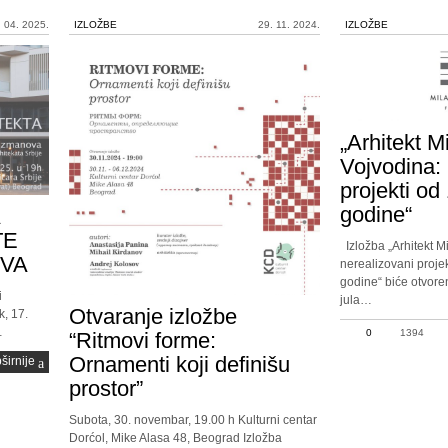
. 04. 2025.
IZLOŽBE
29. 11. 2024.
IZLOŽBE
„Arhitekt M
Vojvodina: 
projekti od
godine“
TE
Izložba „Arhitekt Mi
VA
nerealizovani proje
godine“ biće otvore
i
jula…
Otvaranje izložbe
k, 17.
…
0
1394
“Ritmovi forme:
Ornamenti koji definišu
širnije
prostor”
Subota, 30. novembar, 19.00 h Kulturni centar
Dorćol, Mike Alasa 48, Beograd Izložba