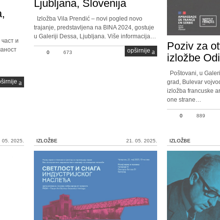
Ljubljana, Slovenija
,
Izložba Vila Prendić – novi pogled novo
trajanje, predstavljena na BINA 2024, gostuje
u Galeriji Dessa, Ljubljana. Više informacija…
част и
Poziv za o
чаност
opširnije
0
673
izložbe Od
Poštovani, u Galeri
širnije
grad, Bulevar vojvo
izložba francuske a
one strane…
0
889
. 05. 2025.
IZLOŽBE
21. 05. 2025.
IZLOŽBE