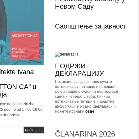
Новом Саду
Саопштење за јавност
ПОДРЖИ
itekte Ivana
ДЕКЛАРАЦИЈУ
Позивамо вас да се прикључите
TTONICA” u
потписивању петиције и подршци
Декларације о судбини Београдског
ija
сајма и Генералштаба. Линк за
потписивање петиције и додатне
ve da će se izložba
информације о самој Декларацији
25 godine od 17.00-19.00,
можете пронаћи
овде
 di Gorizia
opširnije
ČLANARINA 2026