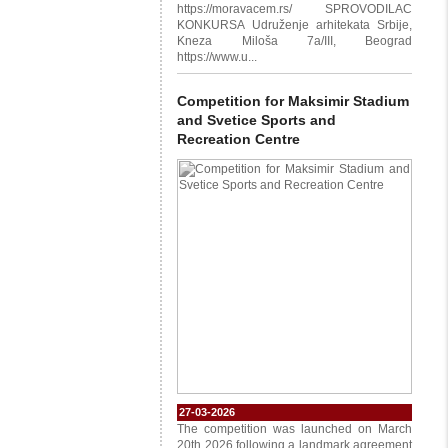
https://moravacem.rs/ SPROVODILAC
KONKURSA Udruženje arhitekata Srbije,
Kneza Miloša 7a/III, Beograd
https://www.u...
Competition for Maksimir Stadium
and Svetice Sports and
Recreation Centre
27-03-2026
The competition was launched on March
20th 2026 following a landmark agreement