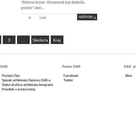
“Ritmovi forme: Ornamenti koji definišu
prostor” delo…
opširnije
0
1086
3
…
Sledeća
Kraj
DAB
Pratite DAB
DAB
pr
Postani član
Facebook
Bina
Spisak arhitekata članova DAB-a
Twitter
Statut društva arhitekata beograda
Pravilnik o konkursima