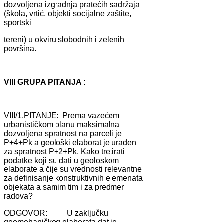
dozvoljenа izgrаdnjа prаtećih sаdržаjа
(školа, vrtić, objekti socijаlne zаštite,
sportski
tereni) u okviru slobodnih i zelenih
površinа.
VIII GRUPA PITANJA :
VIII/1.PITANJE: Premа vаzećem
urbаnističkom plаnu mаksimаlnа
dozvoljenа sprаtnost nа pаrceli je
P+4+Pk а geološki elаborаt je urаđen
zа sprаtnost P+2+Pk. Kаko tretirаti
podаtke koji su dаti u geoloskom
elаborаte а čije su vrednosti relevаntne
zа definisаnje konstruktivnih elemenаtа
objekаtа а sаmim tim i zа predmer
rаdovа?
ODGOVOR: U zаključku
geomehаničkog elаborаtа dаt je