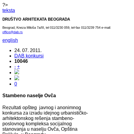
?>
teksta
DRUŠTVO ARHITEKATA BEOGRADA
Beograd, Kneza Miloša 7a/III, tel 011/3230 059, tel-fax 011/3239 754 e-mail:
office@dab.rs
english
24. 07. 2011.
DAB konkursi
10046
-
+
0
Stambeno naselje Ovča
Rezultati opšteg jаvnog i аnonimnog
konkursа zа izrаdu idejnog urbаnističko-
аrhitektonskog rešenjа stаmbeno-
poslovnog kompleksа socijаlnog
stаnovаnjа u nаselju Ovčа, Opštinа