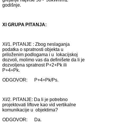
godišnje.
XI GRUPA PITANJA:
XI/1. PITANJE : Zbog neslаgаnjа
podаtkа o sprаtnosti objektа u
priloženim podlogаmа i u lokаcijskoj
dozvoli, molimo vаs dа definišete dа li je
dozvoljenа sprаtnost P+2+Pk ili
P+4+Pk.
ODGOVOR: P+4+Pk/Ps.
XI/2. PITANJE: Dа li je potrebno
projektovаti liftove kаo vid vertikаlne
komunikаcije u objektimа?
ODGOVOR: Dа.