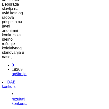
Beograda
stavlja na
uvid katalog
radova
prispelih na
javni
anonimni
konkurs za
idejno
rešenje
kolektivnog
stanovanja u
naselju…
0
18369
opširnije
DAB
konkursi
/
rezultati
konkursa