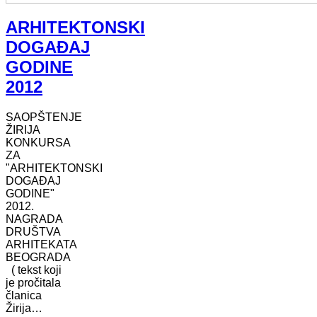
ARHITEKTONSKI
DOGAĐAJ
GODINE
2012
SAOPŠTENJE
ŽIRIJA
KONKURSA
ZA
"ARHITEKTONSKI
DOGAĐAJ
GODINE"
2012.
NAGRADA
DRUŠTVA
ARHITEKATA
BEOGRADA
( tekst koji
je pročitala
članica
Žirija…