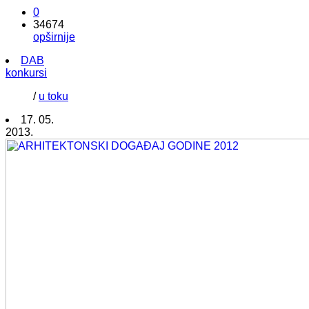
0
34674
opširnije
DAB
konkursi
/
u toku
17. 05.
2013.