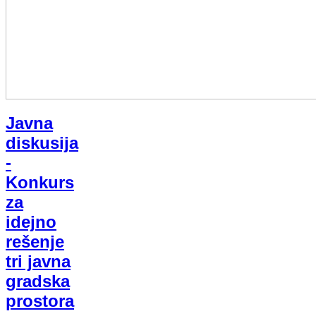
Javna
diskusija
-
Konkurs
za
idejno
rešenje
tri javna
gradska
prostora