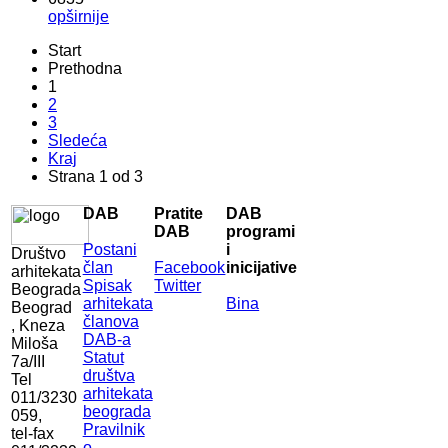
opširnije
Start
Prethodna
1
2
3
Sledeća
Kraj
Strana 1 od 3
DAB
Pratite
DAB
DAB
programi
Postani
i
Društvo
član
Facebook
inicijative
arhitekata
Spisak
Twitter
Beograda
arhitekata
Bina
Beograd
članova
, Kneza
DAB-a
Miloša
Statut
7a/III
društva
Tel
arhitekata
011/3230
beograda
059,
Pravilnik
tel-fax
o