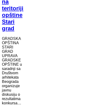
na
teritoriji
opštine
Stari
grad
GRADSKA
OPŠTINA
STARI
GRAD
UPRAVA
GRADSKE
OPŠTINE u
saradnji sa
Društvom
arhitekata
Beograda
organizuje
javnu
diskusiju o
rezultatima
konkursa…