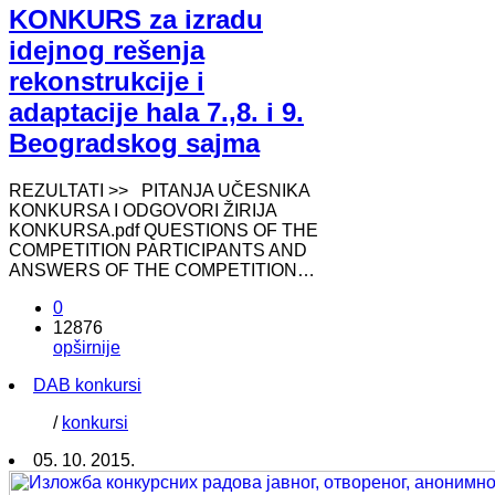
KONKURS za izradu
idejnog rešenja
rekonstrukcije i
adaptacije hala 7.,8. i 9.
Beogradskog sajma
REZULTATI >> PITANJA UČESNIKA
KONKURSA I ODGOVORI ŽIRIJA
KONKURSA.pdf QUESTIONS OF THE
COMPETITION PARTICIPANTS AND
ANSWERS OF THE COMPETITION…
0
12876
opširnije
DAB konkursi
/
konkursi
05. 10. 2015.