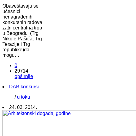
Obaveštavaju se
učesnici
nenagrađenih
konkursnih radova
zatri centralna trga
u Beogradu (Trg
Nikole Pašića, Trg
Terazije i Trg
republike)da
mogu…
0
29714
opširnije
DAB konkursi
/
u toku
24. 03. 2014.