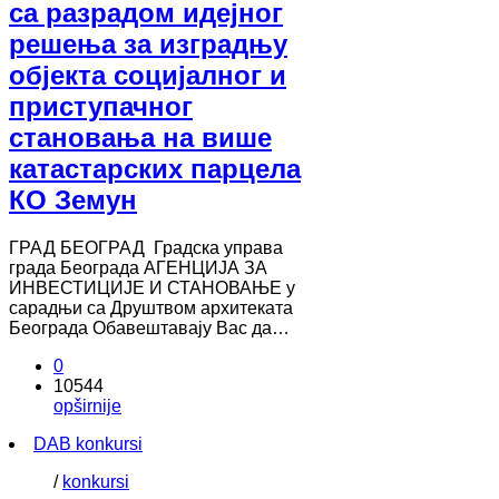
са разрадом идејног
решења за изградњу
објекта социјалног и
приступачног
становања на више
катастарских парцела
КО Земун
ГРАД БЕОГРАД Градска управа
града Београда АГЕНЦИЈА ЗА
ИНВЕСТИЦИЈЕ И СТАНОВАЊЕ у
сарадњи са Друштвом архитеката
Београда Обавештавају Вас да…
0
10544
opširnije
DAB konkursi
/
konkursi