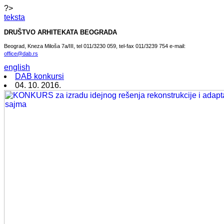
?>
teksta
DRUŠTVO ARHITEKATA BEOGRADA
Beograd, Kneza Miloša 7a/III, tel 011/3230 059, tel-fax 011/3239 754 e-mail:
office@dab.rs
english
DAB konkursi
04. 10. 2016.