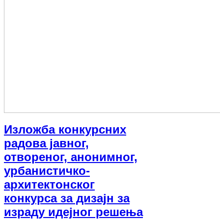
Изложба конкурсних
радова јавнoг,
отвореног, анонимног,
урбанистичко-
архитектонског
конкурса за дизајн за
израду идејног решења