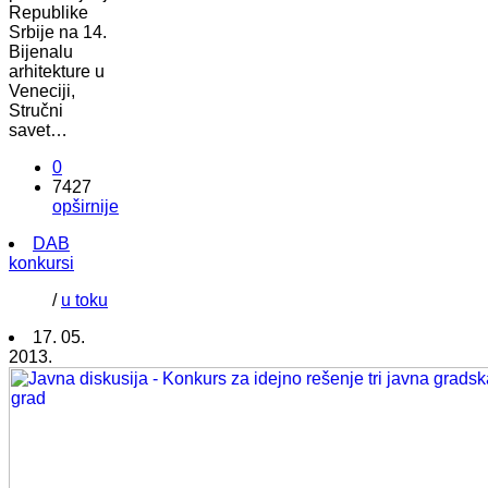
Republike
Srbije na 14.
Bijenalu
arhitekture u
Veneciji,
Stručni
savet…
0
7427
opširnije
DAB
konkursi
/
u toku
17. 05.
2013.