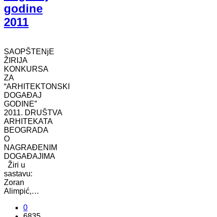
godine
2011
SAOPŠTENjE
ŽIRIJA
KONKURSA
ZA
“ARHITEKTONSKI
DOGAĐAJ
GODINE”
2011. DRUŠTVA
ARHITEKATA
BEOGRADA
O
NAGRAĐENIM
DOGAĐAJIMA
Žiri u
sastavu:
Zoran
Alimpić,…
0
6835