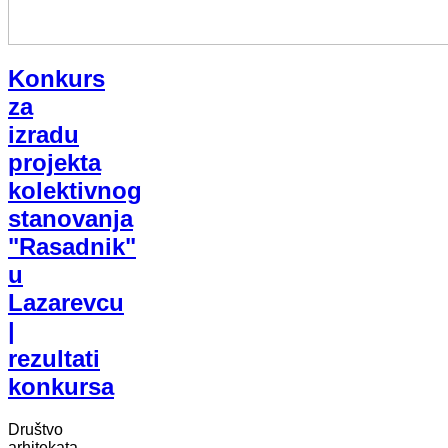
Konkurs
za
izradu
projekta
kolektivnog
stanovanja
"Rasadnik"
u
Lazarevcu
|
rezultati
konkursa
Društvo
arhitekata