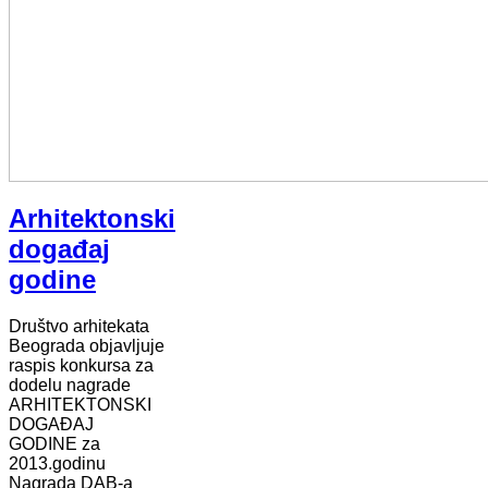
Arhitektonski
događaj
godine
Društvo arhitekata
Beograda objavljuje
raspis konkursa za
dodelu nagrade
ARHITEKTONSKI
DOGAĐAJ
GODINE za
2013.godinu
Nagrada DAB-a