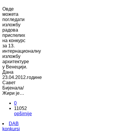
Овде
можета
погледати
изложбу
радова
приспелих
на конкурс
за 13.
интернационалну
изложбу
архитектуре
у Венецији.
Дана
23.04.2012.године
Савет
Бијенала/
Жири је…
0
11052
opširnije
DAB
konkursi