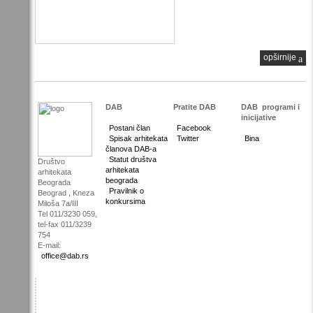
opširnije
DAB
Pratite DAB
DAB
programi i
inicijative
Postani član
Facebook
Spisak arhitekata
Twitter
Bina
članova DAB-a
Statut društva
Društvo
arhitekata
arhitekata
beograda
Beograda
Pravilnik o
Beograd , Kneza
konkursima
Miloša 7a/III
Tel 011/3230 059,
tel-fax 011/3239
754
E-mail:
office@dab.rs