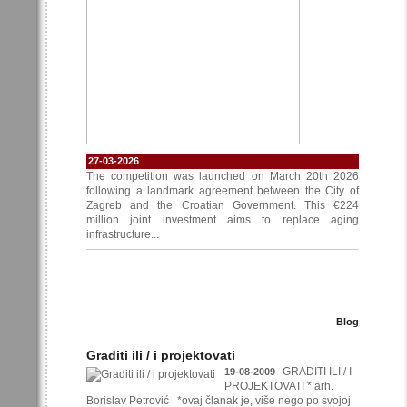
27-03-2026
The competition was launched on March 20th 2026
following a landmark agreement between the City of
Zagreb and the Croatian Government. This €224
million joint investment aims to replace aging
infrastructure...
Blog
Graditi ili / i projektovati
GRADITI ILI / I
19-08-2009
PROJEKTOVATI * arh.
Borislav Petrović *ovaj članak je, više nego po svojoj