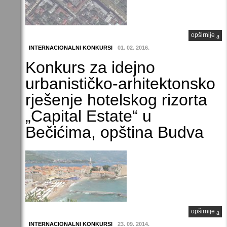
opširnije
INTERNACIONALNI KONKURSI
01. 02. 2016.
Konkurs za idejno
urbanističko-arhitektonsko
rješenje hotelskog rizorta
„Capital Estate“ u
Bečićima, opština Budva
opširnije
INTERNACIONALNI KONKURSI
23. 09. 2014.