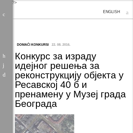
?>
ENGLISH
DOMAĆI KONKURSI
22. 08. 2016.
Конкурс за израду
идејног решења за
реконструкцију објекта у
Ресавској 40 б и
пренамену у Музеј града
Београда