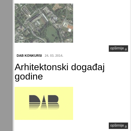
opširnije
DAB KONKURSI
24. 03. 2014.
Arhitektonski događaj
godine
opširnije