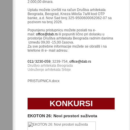
2.000,00 dinara.
Uplatu možete izvršiti na račun Društva arhitekata
Beograda, Beograd, Kneza Miloša 7a/III kod OTP
banke, a.d. Novi Sad broj 325-9500600062062-07 sa
pozivom na broj 2026.
Popunjenu pristupnicu možete poslati na e-
mail:
office@dab.rs
ili popuniti lično pri dolasku u
prostorije Društva arhitekata Beograda radnim danima
između 09,00 -15,00 časova.
Za sve potrebne informacije možete se obratiti i na
telefone ili e- mail adresu:
011/ 3230-059
; 3239-754,
office@dab.rs
Društvo arhitekata Beograda
Udruženje arhitekata Srbije
PRISTUPNICA.docx
KONKURSI
EKOTON 26: Novi prostori suživota