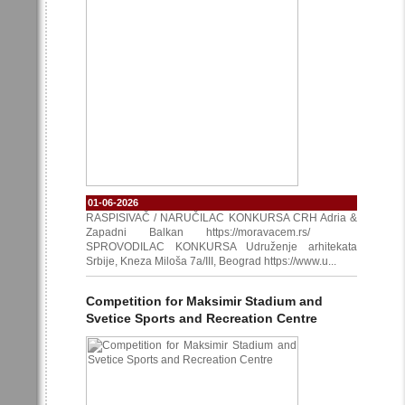
01-06-2026
RASPISIVAČ / NARUČILAC KONKURSA CRH Adria &
Zapadni Balkan https://moravacem.rs/
SPROVODILAC KONKURSA Udruženje arhitekata
Srbije, Kneza Miloša 7a/III, Beograd https://www.u...
Competition for Maksimir Stadium and
Svetice Sports and Recreation Centre