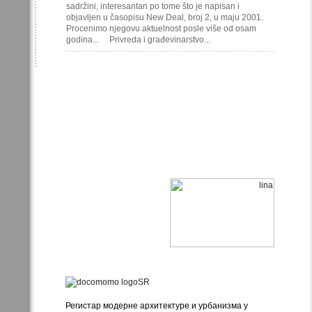
sadržini, interesantan po tome što je napisan i
objavljen u časopisu New Deal, broj 2, u maju 2001.
Procenimo njegovu aktuelnost posle više od osam
godina... Privreda i građevinarstvo...
Регистар модерне архитектуре и урбанизма у