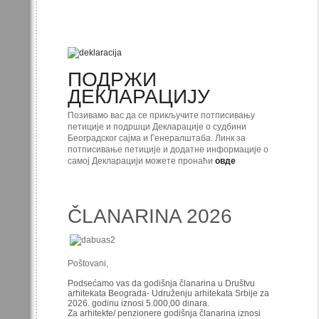
ПОДРЖИ
ДЕКЛАРАЦИЈУ
Позивамо вас да се прикључите потписивању
петиције и подршци Декларације о судбини
Београдског сајма и Генералштаба. Линк за
потписивање петиције и додатне информације о
самој Декларацији можете пронаћи
овде
ČLANARINA 2026
Poštovani,
Podsećamo vas da godišnja članarina u Društvu
arhitekata Beograda- Udruženju arhitekata Srbije za
2026. godinu iznosi 5.000,00 dinara.
Za arhitekte/ penzionere godišnja članarina iznosi