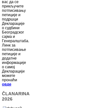
вас да се
прикључите
потписивању
петиције и
подршци
Декларације
о судбини
Београдског
сајма и
Генералштаба.
Линк за
потписивање
петиције и
додатне
информације
о самој
Декларацији
можете
пронаћи
овде
ČLANARINA
2026