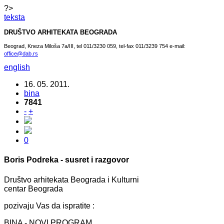
?>
teksta
DRUŠTVO ARHITEKATA BEOGRADA
Beograd, Kneza Miloša 7a/III, tel 011/3230 059, tel-fax 011/3239 754 e-mail:
office@dab.rs
english
16. 05. 2011.
bina
7841
-
+
0
Boris Podreka - susret i razgovor
Društvo arhitekata Beograda i Kulturni
centar Beograda
pozivaju Vas da ispratite :
BINA - NOVI PROGRAM