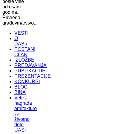
posle više
od osam
godina...
Privreda i
građevinarstvo...
VESTI
O
DABu
POSTANI
ČLAN
IZLOŽBE
PREDAVANJA
PUBLIKACIJE
PREZENTACIJE
KONKURSI
BLOG
BINA
Velika
nagrada
arhitekture
za
životno
delo
UAS-