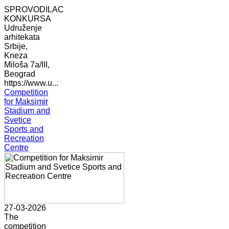
SPROVODILAC
KONKURSA
Udruženje
arhitekata
Srbije,
Kneza
Miloša 7a/III,
Beograd
https://www.u...
Competition
for Maksimir
Stadium and
Svetice
Sports and
Recreation
Centre
27-03-2026
The
competition