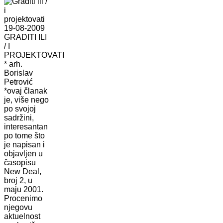
19-08-2009
GRADITI ILI
/ I
PROJEKTOVATI
* arh.
Borislav
Petrović
*ovaj članak
je, više nego
po svojoj
sadržini,
interesantan
po tome što
je napisan i
objavljen u
časopisu
New Deal,
broj 2, u
maju 2001.
Procenimo
njegovu
aktuelnost