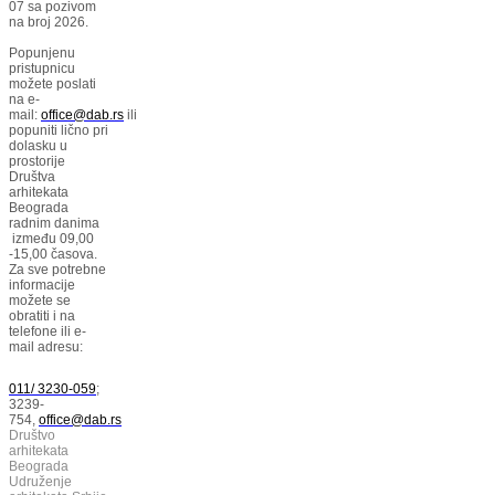
07 sa pozivom
na broj 2026.
Popunjenu
pristupnicu
možete poslati
na e-
mail:
office@dab.rs
ili
popuniti lično pri
dolasku u
prostorije
Društva
arhitekata
Beograda
radnim danima
između 09,00
-15,00 časova.
Za sve potrebne
informacije
možete se
obratiti i na
telefone ili e-
mail adresu:
011/ 3230-059
;
3239-
754,
office@dab.rs
Društvo
arhitekata
Beograda
Udruženje