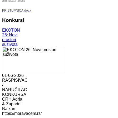
arhitekata Srbije
PRISTUPNICA.docx
Konkursi
EKOTON
26: Novi
prostori
suživota
01-06-2026
RASPISIVAČ
/
NARUČILAC
KONKURSA
CRH Adria
& Zapadni
Balkan
https://moravacem.rs/