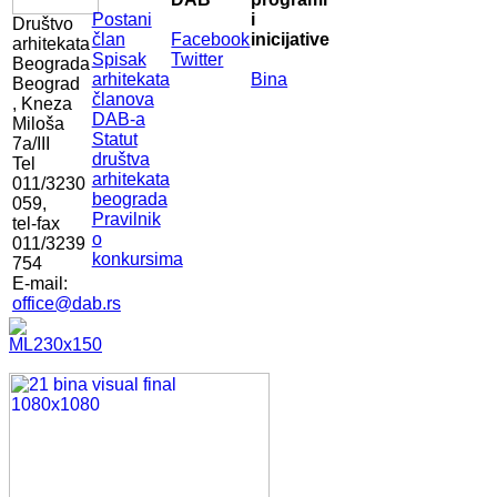
Postani
i
Društvo
član
Facebook
inicijative
arhitekata
Spisak
Twitter
Beograda
arhitekata
Bina
Beograd
članova
, Kneza
DAB-a
Miloša
Statut
7a/III
društva
Tel
arhitekata
011/3230
beograda
059,
Pravilnik
tel-fax
o
011/3239
konkursima
754
E-mail:
office@dab.rs