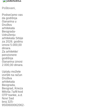
Poštovani,
Podsećamo vas
da godišnja
članarina u
Društvu
arhitekata
Beograda-
Udruženju
arhitekata Srbije
za 2026. godinu
iznosi 5.000,00
dinara.
Za arhitekte/
penzionere
godišnja
članarina iznosi
2.000,00 dinara.
Uplatu možete
izvršiti na račun
Društva
arhitekata
Beograda,
Beograd, Kneza
Miloša 7a/III kod
OTP banke, a.d.
Novi Sad
broj 325-
9500600062062-