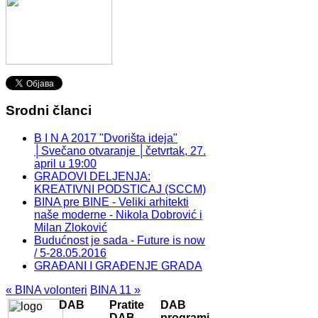
Srodni članci
B I N A 2017 "Dvorišta ideja"
│Svečano otvaranje │četvrtak, 27.
april u 19:00
GRADOVI DELJENJA:
KREATIVNI PODSTICAJ (SCCM)
BINA pre BINE - Veliki arhitekti
naše moderne - Nikola Dobrović i
Milan Zloković
Budućnost je sada - Future is now
/ 5-28.05.2016
GRAĐANI I GRAĐENJE GRADA
« BINA volonteri
BINA 11 »
DAB
Pratite
DAB
DAB
programi