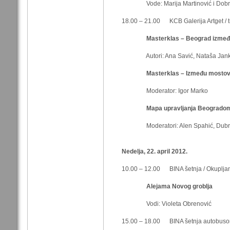
Vode: Marija Martinović i Dobrivoje
18.00 – 21.00 KCB Galerija Artget / t
Masterklas – Beograd izmeđ
Autori: Ana Savić, Nataša Jankovi
Masterklas – Između mostov
Moderator: Igor Marko
Mapa upravljanja Beogrado
Moderatori: Alen Spahić, Dubravka
Nedelja, 22. april 2012.
10.00 – 12.00 BINA šetnja / Okupljan
Alejama Novog groblja
Vodi: Violeta Obrenović
15.00 – 18.00 BINA šetnja autobusom