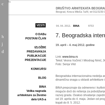
?>
DRUŠTVO ARHITEKATA BEOGRA
Beograd, Kneza Miloša 7a/III, tel 011/3230 
VESTI
04. 04. 2012.
BINA
9753
7. Beogradska inter
O DABu
POSTANI ČLAN
19. april – 4. maj 2012. godine
IZLOŽBE
PREDAVANJA
PUBLIKACIJE
Link:
www.bina.rs
PREZENTACIJE
Tekst: Vesna Vučinić I Miodrag Nini
Foto: Senja Vild
KONKURSI
Beogradska internacionalna nedelja arh
BLOG
dinamična snaga u oblasti arhitekture i
BINA
BINA prepoznaje da odmereno i kultivis
Velika nagrada
moguće doći do rešenja za poboljšanje 
arhitekture za životno
razvoj grada. Ovakvo shvatanje zajedni
od 19. aprila do 4. maja. Jedan od pr
delo UAS-a
trajati do 8. 5. 2012.