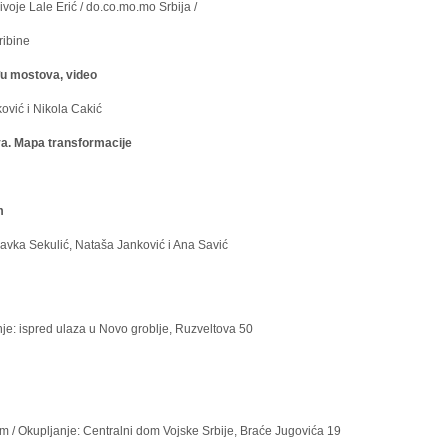
 Lale Erić / do.co.mo.mo Srbija /
ribine
u mostova, video
ć i Nikola Cakić
a. Mapa transformacije
m
 Sekulić, Nataša Janković i Ana Savić
je: ispred ulaza u Novo groblje, Ruzveltova 50
 / Okupljanje: Centralni dom Vojske Srbije, Braće Jugovića 19