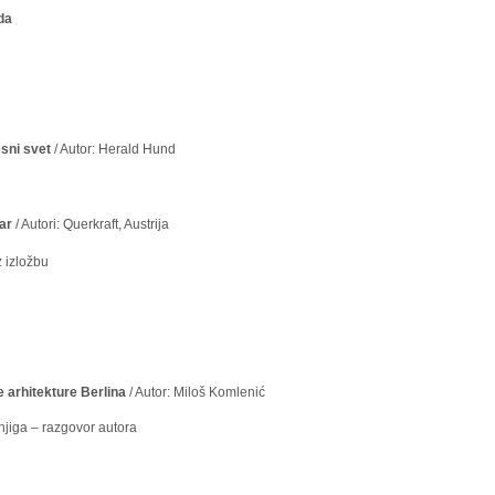
da
sni svet
/ Autor: Herald Hund
ar
/ Autori: Querkraft, Austrija
 izložbu
 arhitekture Berlina
/ Autor: Miloš Komlenić
 knjiga – razgovor autora