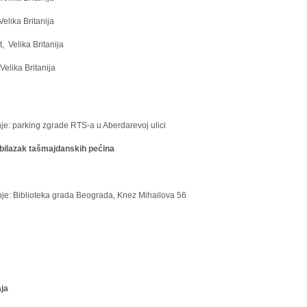
ka Britanija
lika Britanija
ika Britanija
e: parking zgrade RTS-a u Aberdarevoj ulici
ilazak tašmajdanskih pećina
je: Biblioteka grada Beograda, Knez Mihailova 56
m
aja