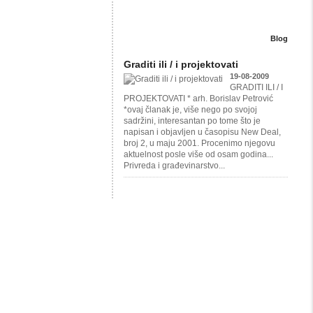
Blog
Graditi ili / i projektovati
19-08-2009
GRADITI ILI / I
PROJEKTOVATI * arh. Borislav Petrović
*ovaj članak je, više nego po svojoj
sadržini, interesantan po tome što je
napisan i objavljen u časopisu New Deal,
broj 2, u maju 2001. Procenimo njegovu
aktuelnost posle više od osam godina...
Privreda i građevinarstvo...