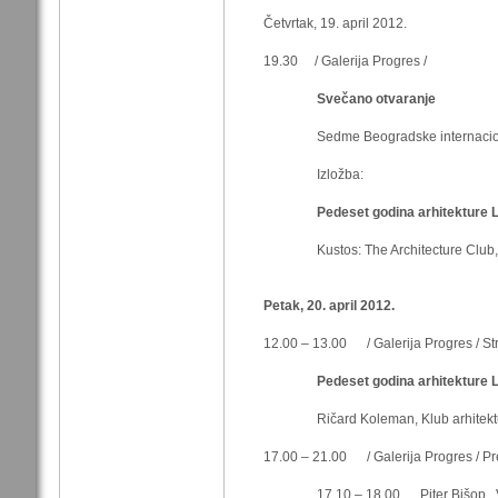
Četvrtak, 19. april 2012.
19.30 / Galerija Progres /
Svečano otvaranje
Sedme Beogradske internacionaln
Izložba:
Pedeset godina arhitekture 
Kustos: The Architecture Club, Ve
Petak, 20. april 2012.
12.00 – 13.00 / Galerija Progres / St
Pedeset godina arhitekture
Ričard Koleman, Klub arhitekture,
17.00 – 21.00 / Galerija Progres / P
17.10 – 18.00 Piter Bišop, Veli