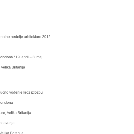
e nedelje arhitekture 2012
Londona
/ 19. april – 8. maj
lika Britanija
ručno vođenje kroz izložbu
 Londona
 Velika Britanija
redavanja
ka Britanija