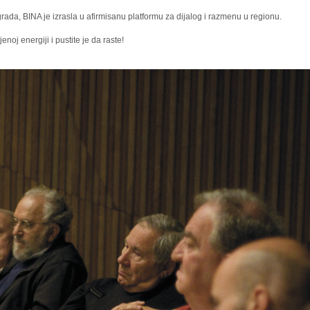
da, BINA je izrasla u afirmisanu platformu za dijalog i razmenu u regionu.
noj energiji i pustite je da raste!