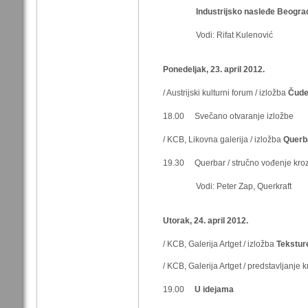
Industrijsko nasleđe Beogra
Vodi: Rifat Kulenović
Ponedeljak, 23. april 2012.
/ Austrijski kulturni forum / izložba
Čude
18.00 Svečano otvaranje izložbe
/ KCB, Likovna galerija / izložba
Querb
19.30 Querbar / stručno vođenje kroz
Vodi: Peter Zap, Querkraft
Utorak, 24. april 2012.
/ KCB, Galerija Artget / izložba
Teksture
/ KCB, Galerija Artget / predstavljanje
19.00
U idejama