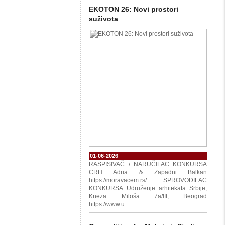
EKOTON 26: Novi prostori
suživota
01-06-2026
RASPISIVAČ / NARUČILAC KONKURSA
CRH Adria & Zapadni Balkan
https://moravacem.rs/ SPROVODILAC
KONKURSA Udruženje arhitekata Srbije,
Kneza Miloša 7a/III, Beograd
https://www.u...