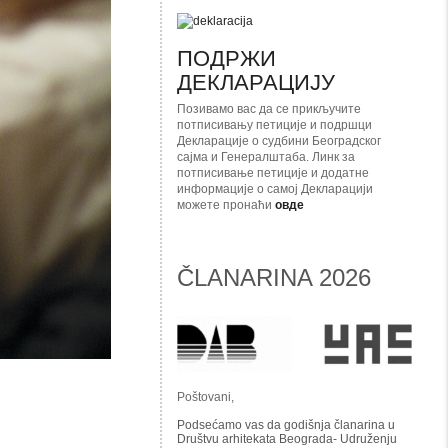
ПОДРЖИ
ДЕКЛАРАЦИЈУ
Позивамо вас да се прикључите
потписивању петиције и подршци
Декларације о судбини Београдског
сајма и Генералштаба. Линк за
потписивање петиције и додатне
информације о самој Декларацији
можете пронаћи
овде
ČLANARINA 2026
Poštovani,
Podsećamo vas da godišnja članarina u
Društvu arhitekata Beograda- Udruženju