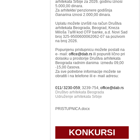
arhitekata Srbije za 2026. godinu iznosi
5.000,00 dinara.
Za arhitekte/ penzionere godišnja
članarina iznosi 2.000,00 dinara.
Uplatu možete izvršiti na račun Društva
arhitekata Beograda, Beograd, Kneza
Miloša 7a/III kod OTP banke, a.d. Novi Sad
broj 325-9500600062062-07 sa pozivom
na broj 2026.
Popunjenu pristupnicu možete poslati na
e- mail:
office@dab.rs
ili popuniti lično pri
dolasku u prostorije Društva arhitekata
Beograda radnim danima između 09,00
-15,00 časova.
Za sve potrebne informacije možete se
obratiti i na telefone ili e- mail adresu:
011/ 3230-059
; 3239-754,
office@dab.rs
Društvo arhitekata Beograda
Udruženje arhitekata Srbije
PRISTUPNICA.docx
KONKURSI