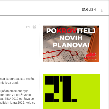
ENGLISH
entar Beograda, kao sveža,
enje kroz grad.
e jačanjem te energije
neophodan za održavanje i
rada. BINA 2012 održava se
ijskih igara 2012, koja će