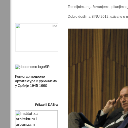
Temeljnim angažovanjem u pitanjima gra
Dobro došli na BINU 2012, uživajte u nje
Регистар модерне
архитектуре и урбанизма
у Србији 1945-1990
Prijatelji DAB-a