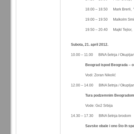
18.00 – 18.50 Mark Brerli, Veli
19.00 – 19.50 Malkolm Smit, Ve
19.50 – 20.40 Majkl Tejlor, Vel
Subota, 21. april 2012.
10.00 – 11.00 BINA šetnja / Okupljanj
Beograd ispod Beograda – ob
Vodi: Zoran Nikolić
12.00 – 14.00 BINA šetnja / Okupljan
Tura podzemnim Beogrado
Vode: Go2 Srbija
14.30 – 17.30 BINA šetnja brodom
Savske obale i ono što ih sp