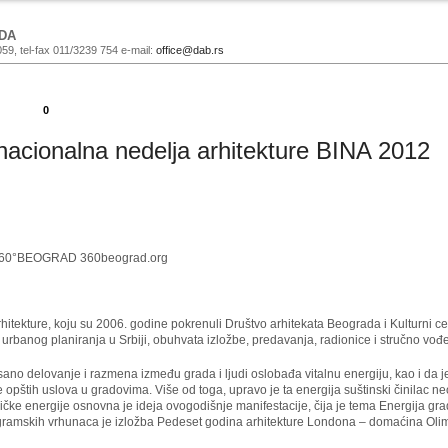
DA
059, tel-fax 011/3239 754 e-mail:
office@dab.rs
0
nacionalna nedelja arhitekture BINA 2012
ć, 360°BEOGRAD 360beograd.org
itekture, koju su 2006. godine pokrenuli Društvo arhitekata Beograda i Kulturni c
 urbanog planiranja u Srbiji, obuhvata izložbe, predavanja, radionice i stručno vođ
ano delovanje i razmena između grada i ljudi oslobađa vitalnu energiju, kao i da j
opštih uslova u gradovima. Više od toga, upravo je ta energija suštinski činilac 
čke energije osnovna je ideja ovogodišnje manifestacije, čija je tema Energija g
ogramskih vrhunaca je izložba Pedeset godina arhitekture Londona – domaćina Olimp