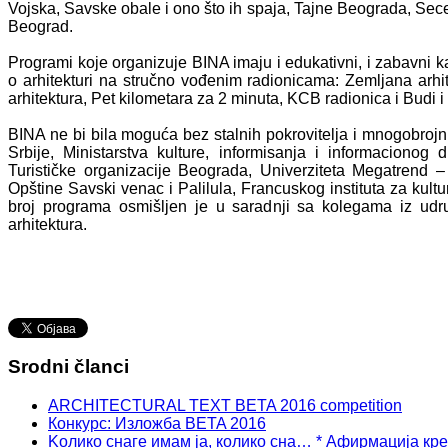
Vojska, Savske obale i ono što ih spaja, Tajne Beograda, Se
Beograd.
Programi koje organizuje BINA imaju i edukativni, i zabavni ka
o arhitekturi na stručno vođenim radionicama: Zemljana arhit
arhitektura, Pet kilometara za 2 minuta, KCB radionica i Budi i t
BINA ne bi bila moguća bez stalnih pokrovitelja i mnogobroj
Srbije, Ministarstva kulture, informisanja i informacionog 
Turističke organizacije Beograda, Univerziteta Megatrend – 
Opštine Savski venac i Palilula, Francuskog instituta za kultu
broj programa osmišljen je u saradnji sa kolegama iz udru
arhitektura.
Srodni članci
ARCHITECTURAL TEXT BETA 2016 competition
Конкурс: Изложба BETA 2016
Kолико снаге имам ја, колико сна… * Афирмација кр