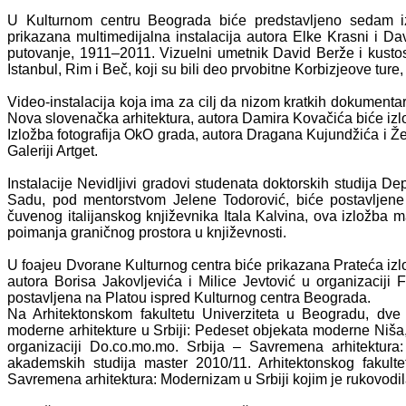
U Kulturnom centru Beograda biće predstavljeno sedam i
prikazana multimedijalna instalacija autora Elke Krasni i
putovanje, 1911–2011. Vizuelni umetnik David Berže i kustos
Istanbul, Rim i Beč, koji su bili deo prvobitne Korbizjeove tur
Video-instalacija koja ima za cilj da nizom kratkih dokumenta
Nova slovenačka arhitektura, autora Damira Kovačića biće izlo
Izložba fotografija OkO grada, autora Dragana Kujundžića i Žel
Galeriji Artget.
Instalacije Nevidljivi gradovi studenata doktorskih studija 
Sadu, pod mentorstvom Jelene Todorović, biće postavljene 
čuvenog italijanskog književnika Itala Kalvina, ova izložba m
poimanja graničnog prostora u književnosti.
U foajeu Dvorane Kulturnog centra biće prikazana Prateća izl
autora Borisa Jakovljevića i Milice Jevtović u organizaciji 
postavljena na Platou ispred Kulturnog centra Beograda.
Na Arhitektonskom fakultetu Univerziteta u Beogradu, dve 
moderne arhitekture u Srbiji: Pedeset objekata moderne Niša,
organizaciji Do.co.mo.mo. Srbija – Savremena arhitektura
akademskih studija master 2010/11. Arhitektonskog fakult
Savremena arhitektura: Modernizam u Srbiji kojim je rukovodila 