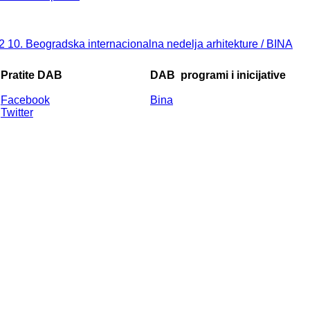
12
10. Beogradska internacionalna nedelja arhitekture / BINA
Pratite DAB
DAB
programi i inicijative
Facebook
Bina
Twitter