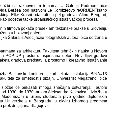
zložbi sa raznovrsnim temama. U Galeriji Podroom biće
 Davida Beržea pod nazivom Le Korbizjeovo reORIJENTisano
kinja Elke Krasni odabrali su pet gradova: Atinu, Beograd,
e, kao početne tačke urbanističkog istraživačkog procesa.
rnih filmova pokaže presek arhitektonske prakse u Sloveniji,
žena u Likovnoj galeriji.
jka Šafara iz Asocijacije fotografskih autora, biće održana u
Departmana za arhitekturu Fakulteta tehničkih nauka u Novom
u POP-UP prostoru. Inspirisana delom Nevidljivi gradovi
aketa gradova predstavlja prostorno i kreativno istraživanje
ožba Balkanske konferencije arhitekata. Instalacija BINA#13
Fakulteta za umetnost i dizajn, Univerzitet Megatrend, biće
izložbe će prikazati mnoga značajna ostvarenja i autore
 od 1930. do 1970, autora Aleksandra Kekovića, i izložba u
: Modernizam u Srbiji, studenata prve godine diplomskih
eta Univerziteta u Beogradu, u okviru izbornog predmeta
prof. dr Ljiljana Blagojević.