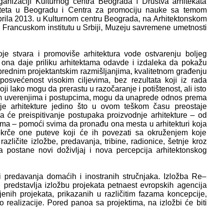
anizaciji Kulturnog centra Beograda i Društva arhitekata
rziteta u Beogradu i Centra za promociju nauke sa temom
aprila 2013. u Kulturnom centru Beograda, na Arhitektonskom
, Francuskom institutu u Srbiji, Muzeju savremene umetnosti
je stvara i promoviše arhitektura vode ostvarenju boljeg
 ona daje priliku arhitektama odavde i izdaleka da pokažu
aprednim projektantskim razmišljanjima, kvalitetnom građenju
osvećenost visokim ciljevima, bez rezultata koji iz rada
i lako mogu da prerastu u razočaranje i potištenost, ali isto
jim uverenjima i postupcima, mogu da unaprede odnos prema
nje arhitekture jedino što u ovom teškom času preostaje
će preispitivanje postupaka proizvodnje arhitekture – od
tima – pomoći svima da pronađu ona mesta u arhitekturi koja
krče one puteve koji će ih povezati sa okruženjem koje
ličite izložbe, predavanja, tribine, radionice, šetnje kroz
 postane novi doživljaj i nova percepcija arhitektonskog
 predavanja domaćih i inostranih stručnjaka. Izložba Re–
, predstavlja izložbu projekata petnaest evropskih agencija
jenih projekata, prikazanih u različitim fazama koncepcije,
o realizacije. Pored panoa sa projektima, na izložbi će biti