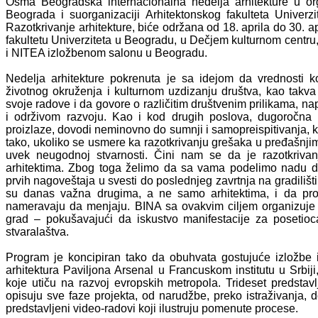
Osma Beogradska internacionalna nedelja arhitekture u org
Beograda i suorganizaciji Arhitektonskog fakulteta Unive
Razotkrivanje arhitekture, biće održana od 18. aprila do 30. 
fakultetu Univerziteta u Beogradu, u Dečjem kulturnom centru
i NITEA izložbenom salonu u Beogradu.
Nedelja arhitekture pokrenuta je sa idejom da vrednosti ko
životnog okruženja i kulturnom uzdizanju društva, kao takva
svoje radove i da govore o različitim društvenim prilikama, n
i održivom razvoju. Kao i kod drugih poslova, dugoročna p
proizlaze, dovodi neminovno do sumnji i samopreispitivanja, koj
tako, ukoliko se usmere ka razotkrivanju grešaka u pređašn
uvek neugodnoj stvarnosti. Čini nam se da je razotkriva
arhitektima. Zbog toga želimo da sa vama podelimo nadu da 
prvih nagoveštaja u svesti do poslednjeg zavrtnja na gradiliš
su danas važna drugima, a ne samo arhitektima, i da pro
nameravaju da menjaju. BINA sa ovakvim ciljem organizuje raz
grad – pokušavajući da iskustvo manifestacije za posetioca
stvaralaštva.
Program je koncipiran tako da obuhvata gostujuće izložbe i
arhitektura Paviljona Arsenal u Francuskom institutu u Srbiji
koje utiču na razvoj evropskih metropola. Trideset predstavl
opisuju sve faze projekta, od narudžbe, preko istraživanja, d
predstavljeni video-radovi koji ilustruju pomenute procese.