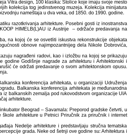
ja Vitra design, 100 klasika: Stolice koje imaju svoje mesto
ivijih kolekcija tog jedinstvenog muzeja. Kolekcija minijatura
 proizvodnju nameštaja u dva veka, od 1850. do 1990. godine.
tiku razotkrivanja arhitekture. Posebni gosti iz inostranstva
oa KOOP HIMELB(L)AU iz Austrije – održaće predavanja na
na kojoj će se osvetliti iskustva rekonstrukcije objekata
gućnosti obnove najimpozantnijeg dela Nikole Dobrovića,
azuju nagrađeni radovi, kao i izložbu na kojoj se prikazuju
ne godine Godišnje nagrade za arhitekturu i Arhitektonski i
arušić će održati predavanje o svom arhitektonskom opusu.
nja.
lkanska konferencija arhitekata, u organizaciji Udruženja
Beogradu. Balkanska konferencija arhitekata je međunarodna
ija iz balkanskih zemalja pod rukovodstvom organizacije UIA
aj arhitekture.
inkubator Beograd – Savamala: Preporod gradske četvrti, u
 škole arhitekture u Petnici Priručnik za priručnik i internet
ađaja Nedelje arhitekture i predstavljaju stručna tematska
ercepcije grada. Neke od šetnji ove godine su: Arhitektura i