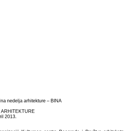
a nedelja arhitekture – BINA
 ARHITEKTURE
il 2013.