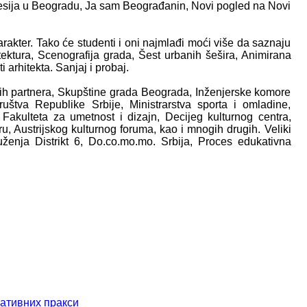
cesija u Beogradu, Ja sam Beograđanin, Novi pogled na Novi
rakter. Tako će studenti i oni najmlađi moći više da saznaju
ektura, Scenografija grada, Šest urbanih šešira, Animirana
i arhitekta. Sanjaj i probaj.
nih partnera, Skupštine grada Beograda, Inženjerske komore
društva Republike Srbije, Ministrarstva sporta i omladine,
Fakulteta za umetnost i dizajn, Decijeg kulturnog centra,
ru, Austrijskog kulturnog foruma, kao i mnogih drugih. Veliki
ženja Distrikt 6, Do.co.mo.mo. Srbija, Proces edukativna
еативних пракси