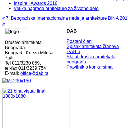
Inspireli Awards 2016
Velika nagrada arhitekture za životno delo
« 7. Beogradska internacionalna nedelja arhitekture BINA 20
»
DAB
Postani član
Društvo arhitekata
Spisak arhitekata članova
Beograda
DAB-a
Beograd , Kneza Miloša
Statut društva arhitekata
7a/III
beograda
Tel 011/3230 059,
Pravilnik o konkursima
tel-fax 011/3239 754
E-mail:
office@dab.rs