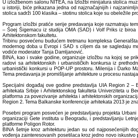
U izložbenom salonu NITEA, na Izložbi minijatura stolica muze
u istoriji, biće prikazana jedna od najznačajnijih i najzanimlj
stolica sadrži 100 klasika – stotinu stolica koje su obeležile
Program izložbi pratiće serije predavanja koje razmatraju tema
– Šoej Šigemacu iz studija OMA (SAD) i Volf Priks iz bir
Arhitektonskom fakultetu.
Tribinu posvećenu budućem tretmanu kompleksa Generalštaba, 
modernog doba u Evropi i SAD s ciljem da se sagledaju mo
vodiće moderator Tanja Damljanović.
BINA, kao i svake godine, organizuje izložbu na kojoj se prik
radovi sa arhitektonskih i urbanističkih konkursa iz prethod
urbanistički konkursi u POP-UP prostoru. Milenija i Darko M
Tema predavanja je promišljanje arhitekture u procesu nastaja
Specijalni događaj ove godine predstavlja UIA Region 2 – Ba
arhitekata Srbije i Arhitektonskog fakulteta Univerziteta u 
platforma za povezivanje arhitekta i arhitektonskih organizac
Region 2. Tema Balkanske konferencije arhitekata 2013 je znač
Posebni program posvećen je predstavljanju projekta Urbani 
organizaciji Gete instituta u Beogradu, i predstavljanju Letnje
platforme Poligon Rotor.
BINA šetnje kroz arhitekturu jedan su od najposećenijih dog
vođenja zainteresovanih posetilaca kroz jedno novo iskustvo p