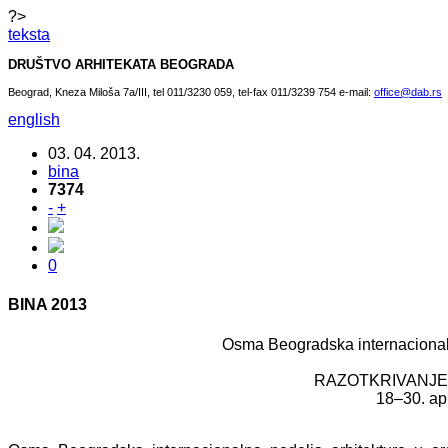
?>
teksta
DRUŠTVO ARHITEKATA BEOGRADA
Beograd, Kneza Miloša 7a/III, tel 011/3230 059, tel-fax 011/3239 754 e-mail:
office@dab.rs
english
03. 04. 2013.
bina
7374
-
+
0
BINA 2013
Osma Beogradska internacionaln
RAZOTKRIVANJE
18–30. apr