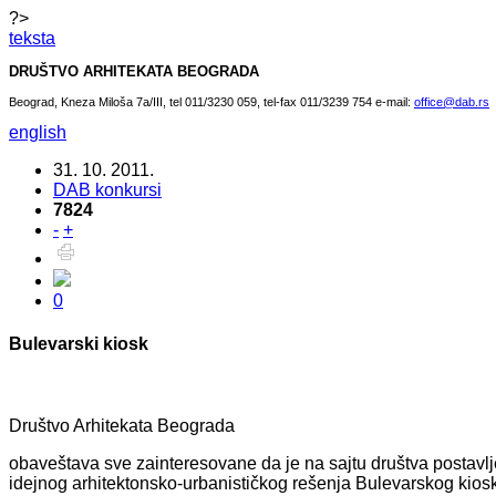
?>
teksta
DRUŠTVO ARHITEKATA BEOGRADA
Beograd, Kneza Miloša 7a/III, tel 011/3230 059, tel-fax 011/3239 754 e-mail:
office@dab.rs
english
31. 10. 2011.
DAB konkursi
7824
-
+
0
Bulevarski kiosk
Društvo Arhitekata Beograda
obaveštava sve zainteresovane da je na sajtu društva postavl
idejnog arhitektonsko-urbanističkog rešenja Bulevarskog kios