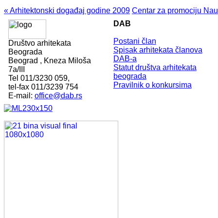
« Arhitektonski događaj godine 2009
Centar za promociju Nau
DAB
Postani član
Društvo arhitekata
Spisak arhitekata članova
Beograda
DAB-a
Beograd , Kneza Miloša
Statut društva arhitekata
7a/III
beograda
Tel 011/3230 059,
Pravilnik o konkursima
tel-fax 011/3239 754
E-mail:
office@dab.rs