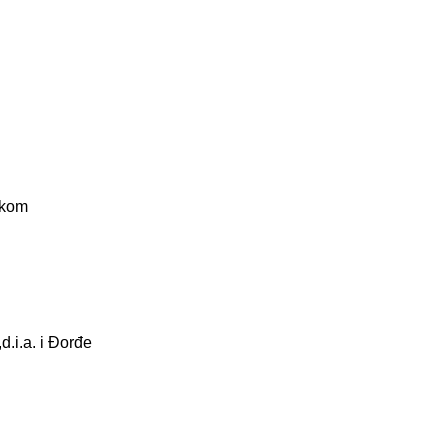
skom
,d.i.а. i Đorđe