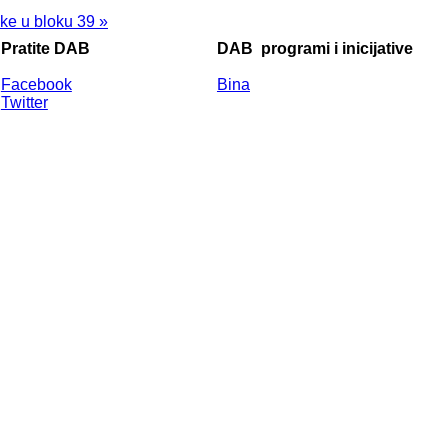
ke u bloku 39 »
Pratite DAB
DAB
programi i inicijative
Facebook
Bina
Twitter