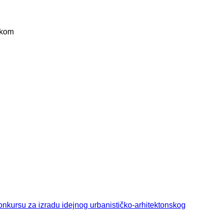
skom
kursu za izradu idejnog urbanističko-arhitektonskog