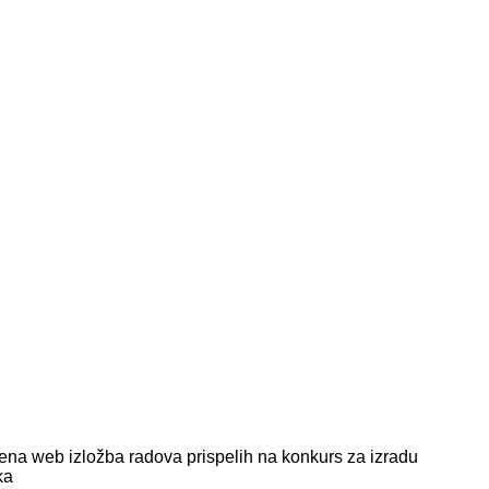
jena web izložba radova prispelih na konkurs za izradu
ka