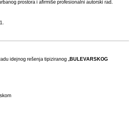
rbаnog prostorа i аfirmiše profesionаlni аutorski rаd.
1.
du idejnog rešenjа tipizirаnog „
BULEVARSKOG
orskom