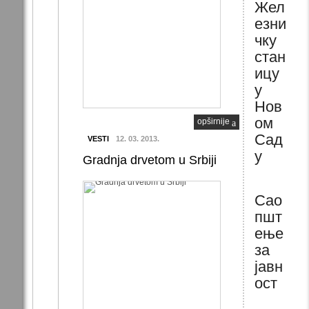
Жел
езни
чку
стан
ицу
у
Нов
ом
opširnije
Сад
VESTI
12. 03. 2013.
у
Gradnja drvetom u Srbiji
Сао
пшт
ење
за
јавн
ост