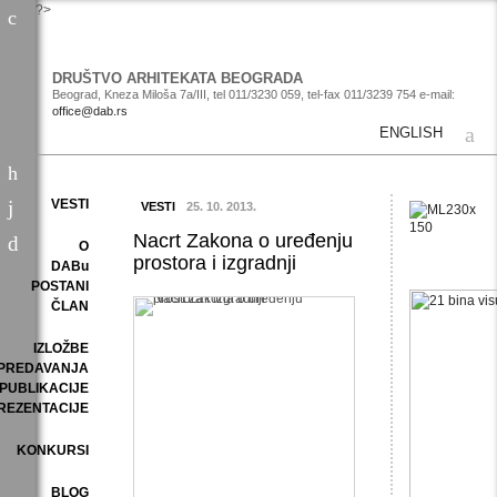
?>
DRUŠTVO ARHITEKATA BEOGRADA
Beograd, Kneza Miloša 7a/III, tel 011/3230 059, tel-fax 011/3239 754 e-mail:
office@dab.rs
ENGLISH
VESTI
VESTI
25. 10. 2013.
Nacrt Zakona o uređenju
O
prostora i izgradnji
DABu
POSTANI
ČLAN
IZLOŽBE
PREDAVANJA
PUBLIKACIJE
REZENTACIJE
KONKURSI
BLOG