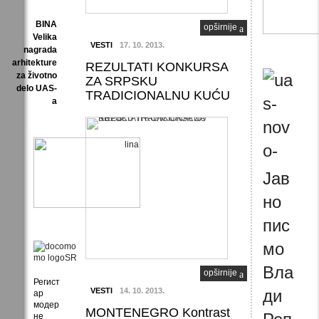
BINA
opširnije
Velika
VESTI
17. 10. 2013.
nagrada
arhitekture
REZULTATI KONKURSA
za životno
ZA SRPSKU
delo UAS-
TRADICIONALNU KUĆU
a
Јав
но
пис
мо
Вла
opširnije
Регист
VESTI
14. 10. 2013.
ди
ар
модер
MONTENEGRO Kontrast
не