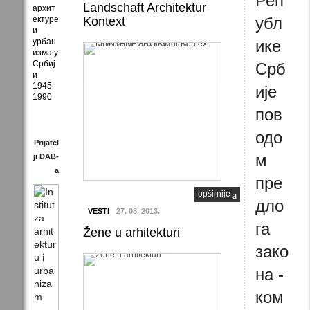
Реп
Landschaft Architektur
архит
убл
ектуре
Kontext
и
урбан
ике
изма у
Србиј
Срб
и
1945-
ије
1990
пов
одо
Prijatel
м
ji DAB-
a
пре
opširnije
дло
VESTI
27. 08. 2013.
га
Žene u arhitekturi
зако
на -
ком