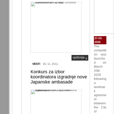
27-03-
2026
The
competiti
on was
opširnije
launche
d on
VESTI
30. 11. 2012.
March
20th
Konkurs za izbor
2026
koordinatora izgradnje nove
following
Japanske ambasade
a
landmar
k
agreeme
nt
between
the City
of