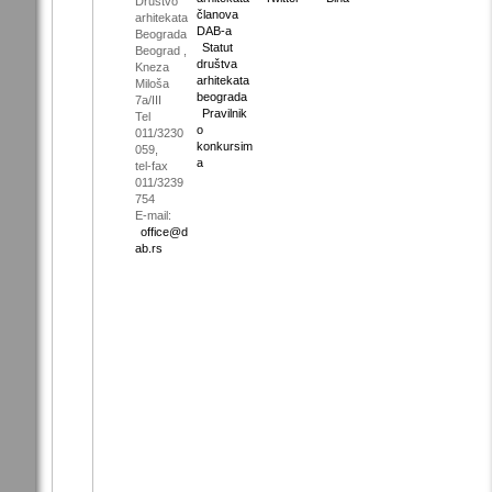
Društvo
članova
arhitekata
DAB-a
Beograda
Statut
Beograd ,
društva
Kneza
arhitekata
Miloša
beograda
7a/III
Pravilnik
Tel
o
011/3230
konkursim
059,
a
tel-fax
011/3239
754
E-mail:
office@d
ab.rs