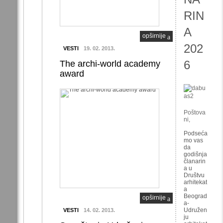
RIN
A
opširnije
202
VESTI
19. 02. 2013.
6
The archi-world academy
award
Poštova
ni,
Podseća
mo vas
da
godišnja
članarin
a u
Društvu
arhitekat
a
Beograd
opširnije
a-
Udružen
VESTI
14. 02. 2013.
ju