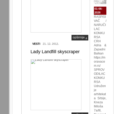
01-06-
2026
RASPISI
VAČ /
NARUČI
LAC
KONKU
RSA
opširnije
CRH
VESTI
21. 12. 2012.
Adria &
Zapadni
Lady Landfill skyscraper
Balkan
https://m
oravace
m.rs/
SPROV
ODILAC
KONKU
RSA
Udružen
je
arhitekat
a Srbije,
Kneza
Miloša
7a/III,