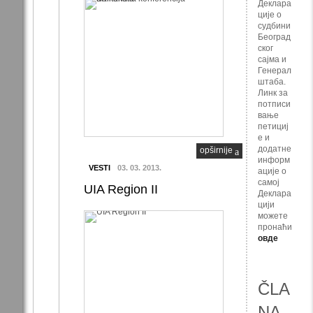
Деклара
ције о
судбини
Београд
ског
сајма и
Генерал
штаба.
Линк за
потписи
вање
петициј
е и
додатне
opširnije
информ
VESTI
03. 03. 2013.
ације о
самој
UIA Region II
Деклара
цији
можете
пронаћи
овде
ČLA
NA