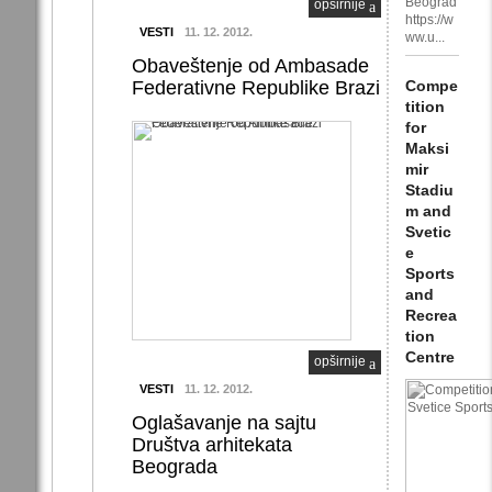
Beograd
opširnije
https://w
VESTI
11. 12. 2012.
ww.u...
Obaveštenje od Ambasade
Federativne Republike Brazi
Compe
tition
for
Maksi
mir
Stadiu
m and
Svetic
e
Sports
and
Recrea
tion
Centre
opširnije
VESTI
11. 12. 2012.
Oglašavanje na sajtu
Društva arhitekata
Beograda