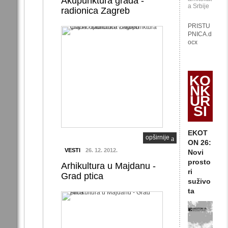
Akupunktura grada -
a Srbije
radionica Zagreb
PRISTU
PNICA.d
ocx
KO
NK
UR
SI
EKOT
opširnije
ON 26:
VESTI
26. 12. 2012.
Novi
prosto
Arhikultura u Majdanu -
ri
Grad ptica
suživo
ta