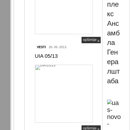
пле
кс
Анс
амб
opširnije
ла
VESTI
26. 05. 2013.
Ген
UIA 05/13
ера
лшт
аба
opširnije