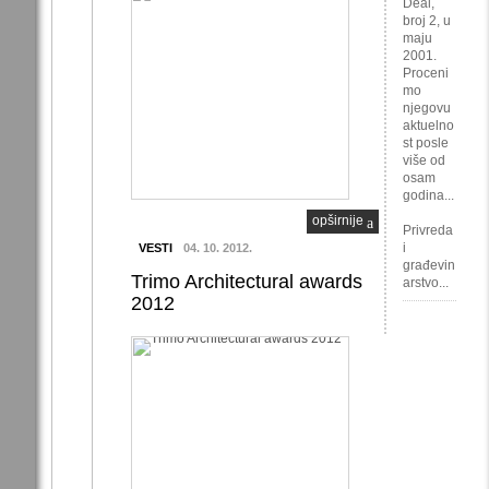
Deal,
broj 2, u
maju
2001.
Proceni
mo
njegovu
aktuelno
st posle
više od
osam
godina...
opširnije
Privreda
i
VESTI
04. 10. 2012.
građevin
Trimo Architectural awards
arstvo...
2012