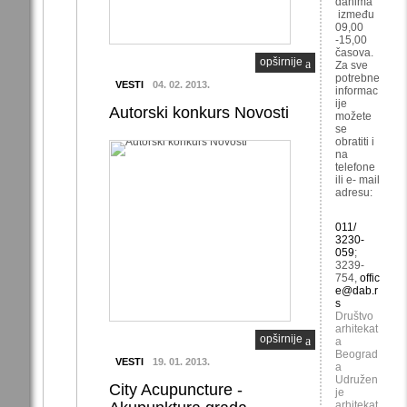
danima
između
09,00
-15,00
časova.
opširnije
Za sve
potrebne
VESTI
04. 02. 2013.
informac
ije
Autorski konkurs Novosti
možete
se
obratiti i
na
telefone
ili e- mail
adresu:
011/
3230-
059
;
3239-
754,
offic
e@dab.r
s
Društvo
arhitekat
opširnije
a
Beograd
VESTI
19. 01. 2013.
a
Udružen
City Acupuncture -
je
arhitekat