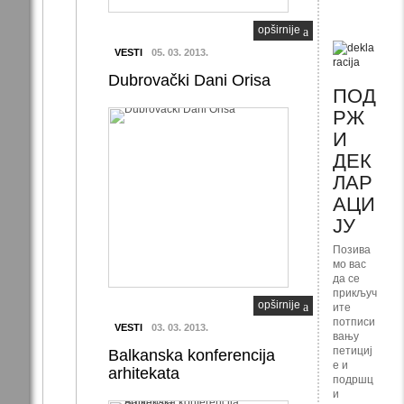
opširnije
VESTI
05. 03. 2013.
Dubrovački Dani Orisa
ПОД
РЖ
И
ДЕК
ЛАР
АЦИ
ЈУ
Позива
мо вас
да се
прикључ
opširnije
ите
потписи
VESTI
03. 03. 2013.
вању
петициј
Balkanska konferencija
е и
arhitekata
подршц
и