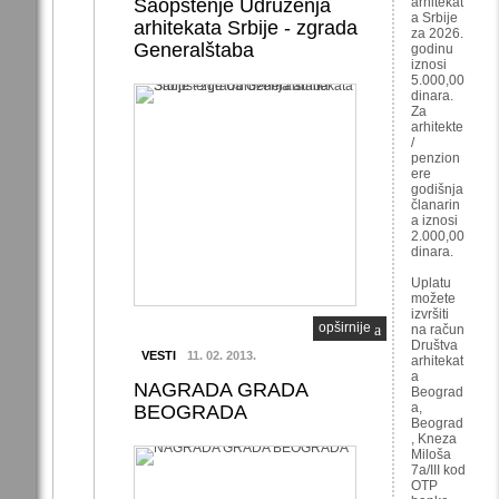
Saopštenje Udruženja
arhitekat
a Srbije
arhitekata Srbije - zgrada
za 2026.
Generalštaba
godinu
iznosi
5.000,00
dinara.
Za
arhitekte
/
penzion
ere
godišnja
članarin
a iznosi
2.000,00
dinara.
Uplatu
možete
izvršiti
opširnije
na račun
Društva
VESTI
11. 02. 2013.
arhitekat
a
NAGRADA GRADA
Beograd
a,
BEOGRADA
Beograd
, Kneza
Miloša
7a/III kod
OTP