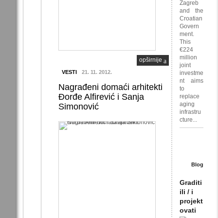
Zagreb
and the
Croatian
Govern
ment.
This
€224
million
opširnije
joint
VESTI
21. 11. 2012.
investme
nt aims
Nagrađeni domaći arhitekti
to
Đorđe Alfirević i Sanja
replace
aging
Simonović
infrastru
cture...
Blog
Graditi
ili / i
projekt
ovati