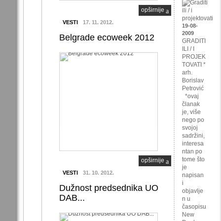
opširnije
VESTI
17. 11. 2012.
19-08-
2009
Belgrade ecoweek 2012
GRADITI
ILI / I
PROJEK
TOVATI *
arh.
Borislav
Petrović
*ovaj
članak
je, više
nego po
svojoj
sadržini,
interesa
ntan po
tome što
opširnije
je
VESTI
31. 10. 2012.
napisan
i
Dužnost predsednika UO
objavlje
DAB...
n u
časopisu
New