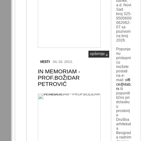
banke,
a.d. Novi
Sad
broj 325-
9500600
062062-
07 sa
pozivom
na broj
2026.
Popunje
nu
opširnije
pristupni
VESTI
04. 02. 2013.
cu
možete
IN MEMORIAM -
poslati
na e-
PROF.BOŽIDAR
mail:
offi
PETROVIĆ
ce@dab.
rs
ili
popuniti
lično pri
dolasku
u
prostorij
e
Društva
arhitekat
a
Beograd
a radnim