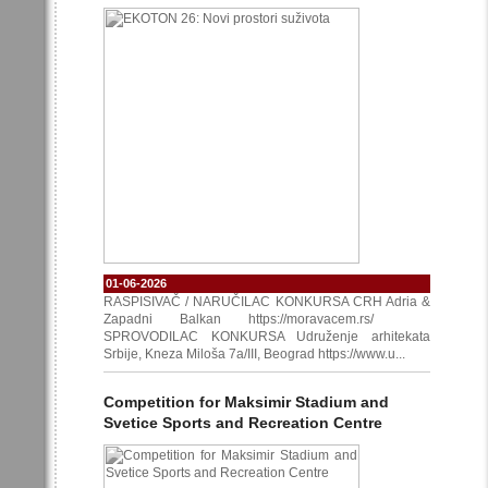
01-06-2026
RASPISIVAČ / NARUČILAC KONKURSA CRH Adria &
Zapadni Balkan https://moravacem.rs/
SPROVODILAC KONKURSA Udruženje arhitekata
Srbije, Kneza Miloša 7a/III, Beograd https://www.u...
Competition for Maksimir Stadium and
Svetice Sports and Recreation Centre