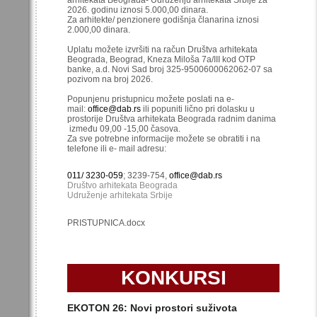
2026. godinu iznosi 5.000,00 dinara.
Za arhitekte/ penzionere godišnja članarina iznosi
2.000,00 dinara.
Uplatu možete izvršiti na račun Društva arhitekata
Beograda, Beograd, Kneza Miloša 7a/III kod OTP
banke, a.d. Novi Sad broj 325-9500600062062-07 sa
pozivom na broj 2026.
Popunjenu pristupnicu možete poslati na e-
mail:
office@dab.rs
ili popuniti lično pri dolasku u
prostorije Društva arhitekata Beograda radnim danima
između 09,00 -15,00 časova.
Za sve potrebne informacije možete se obratiti i na
telefone ili e- mail adresu:
011/ 3230-059
; 3239-754,
office@dab.rs
Društvo arhitekata Beograda
Udruženje arhitekata Srbije
PRISTUPNICA.docx
KONKURSI
EKOTON 26: Novi prostori suživota