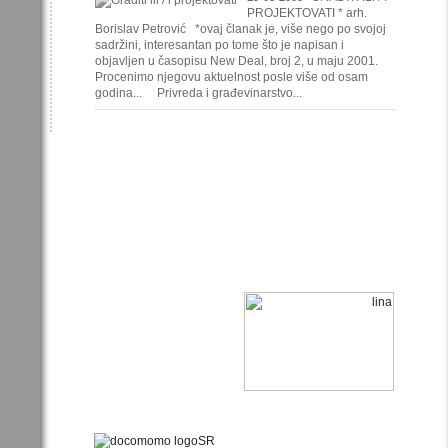
PROJEKTOVATI * arh.
Borislav Petrović *ovaj članak je, više nego po svojoj
sadržini, interesantan po tome što je napisan i
objavljen u časopisu New Deal, broj 2, u maju 2001.
Procenimo njegovu aktuelnost posle više od osam
godina... Privreda i građevinarstvo...