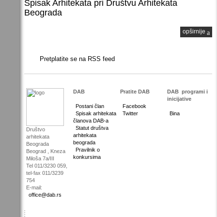
Spisak Arhitekata pri Društvu Arhitekata
Beograda
opširnije
Pretplatite se na RSS feed
DAB
Pratite DAB
DAB
programi i
inicijative
Postani član
Facebook
Spisak arhitekata
Twitter
Bina
članova DAB-a
Statut društva
Društvo
arhitekata
arhitekata
beograda
Beograda
Pravilnik o
Beograd , Kneza
konkursima
Miloša 7a/III
Tel 011/3230 059,
tel-fax 011/3239
754
E-mail:
office@dab.rs