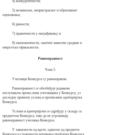
4) конкурентности;
5) независног, непристрасног и објективног
оцењивања;
6) јавности;
7) правичности у награђивању и
8) економичности, заштите животне средине и
енергетске ефикасности.
Равноправност
Члан 5.
Учесници Конкурса су равноправни.
Равноправност се обезбеђује једнаким
поступањем према свим учесницима у Конкурсу, уз
доследну примену услова и прописаних критеријума
Конкурса.
Услови и критеријуми се одређују у складу са
предметом Конкурса, тако да не угрожавају
равноправност учесника Конкурса.
У зависности од врсте, односно од предмета
Конкурса и сложености решавања проблема Конкурса,