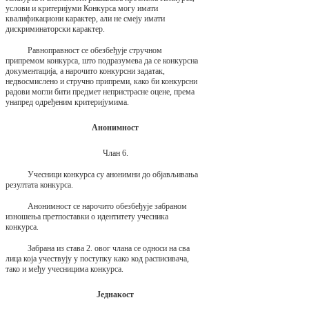
услови и критеријуми Конкурса могу имати
квалификациони карактер, али не смеју имати
дискриминаторски карактер.
Равноправност се обезбеђује стручном
припремом конкурса, што подразумева да се конкурсна
документација, а нарочито конкурсни задатак,
недвосмислено и стручно припреми, како би конкурсни
радови могли бити предмет непристрасне оцене, према
унапред одређеним критеријумима.
Анонимност
Члан 6.
Учесници конкурса су анонимни до објављивања
резултата конкурса.
Анонимност се нарочито обезбеђује забраном
изношења претпоставки о идентитету учесника
конкурса.
Забрана из става 2. овог члана се односи на сва
лица која учествују у поступку како код расписивача,
тако и међу учесницима конкурса.
Једнакост