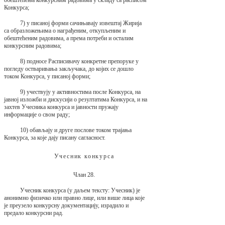
Конкурса;
7) у писаној форми сачињавају извештај Жирија
са образложењима о награђеним, откупљеним и
обештећеним радовима, а према потреби и осталим
конкурсним радовима;
8) подносе Расписивачу конкретне препоруке у
погледу остваривања закључака, до којих се дошло
током Конкурса, у писаној форми;
9) учествују у активностима после Конкурса, на
јавној изложби и дискусији о резултатима Конкурса, и на
захтев Учесника конкурса и јавности пружају
информације о свом раду;
10) обављају и друге послове током трајања
Конкурса, за које дају писану сагласност.
Учесник конкурса
Члан 28.
Учесник конкурса (у даљем тексту: Учесник) је
анонимно физичко или правно лице, или више лица које
је преузело конкурсну документацију, израдило и
предало конкурсни рад.