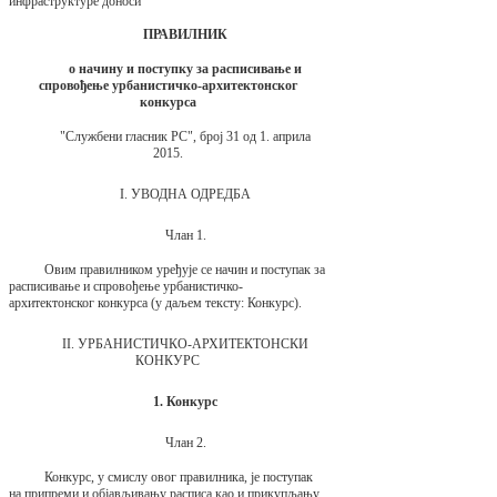
инфраструктуре доноси
ПРАВИЛНИК
о начину и поступку за расписивање и
спровођење урбанистичко-архитектонског
конкурса
"Службени гласник РС", број 31 од 1. априла
2015.
I. УВОДНА ОДРЕДБА
Члан 1.
Овим правилником уређује се начин и поступак за
расписивање и спровођење урбанистичко-
архитектонског конкурса (у даљем тексту: Конкурс).
II. УРБАНИСТИЧКО-АРХИТЕКТОНСКИ
КОНКУРС
1. Конкурс
Члан 2.
Конкурс, у смислу овог правилника, је поступак
на припреми и објављивању расписа као и прикупљању