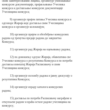
свим заинтересованим лицима, организује умножавање
конкурсне документације, пријављивање Учесника
конкурса и достављање конкурсне документације
Учесницима конкурса;
9) организује пријем питања Учесника конкурса и
одговоре Жирија које доставља свим Учесницима
конкурса и организује колоквијум;
10) организује пријем и обезбеђење конкурсних
радова од тренутка предаје радова до завршетка
Конкурса;
11) организује рад Жирија на оцењивању радова;
12) по доношењу одлуке Жирија, обавештава све
Учеснике конкурса о резултатима Конкурса и по потреби
доставља извештај Жирија Расписивачу и свим
Учесницима конкурса;
13) организује изложбу радова и јавну дискусију о
резултатима Конкурса;
14) организује израду каталога конкурсних
радова;
15) доставља по потреби Расписивачу награђене и
откупљене радове и враћа остале радове учесницима на
конкурсу;