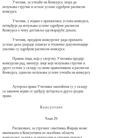
Учесник, за учешће на Конкурсу, мора да
испуњава стручне и остале услове одређене расписом
конкурса.
Учесник, у изјави о прихватању услова конкурса,
потврђује да испуњава услове одређене расписом
Конкурса о чему доставља одговарајуће доказе,
Учесник, предајом конкурсног рада прихвата
услове даље разраде планске и техничке документације
уколико су одређени расписом конкурса.
Правна лица, која у својству Учесника предају
конкурсни рад, именују лице које испуњава стручне и
друге услове у складу са овим правилником и расписом
Конкурса, односно испуњава услове учешћа на конкурсу
.
Ауторска права Учесника заштићена су у складу
са законом којим се уређују ауторска и друга сродна
права.
Консултант
Члан 29.
Расписивач, за стручног саветника Жирија може
именовати и Консултанта из посебних области
конкурсног задатка за претходни и стручни преглед