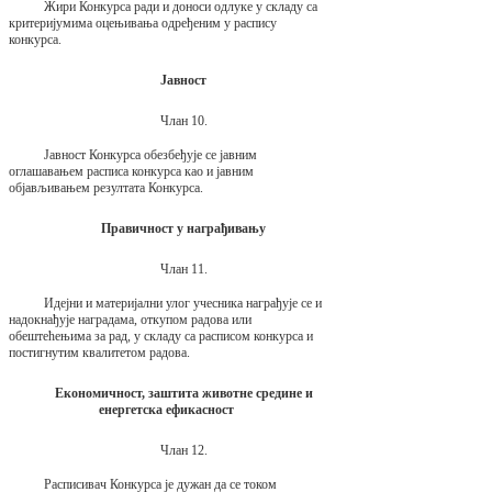
Жири Конкурса ради и доноси одлуке у складу са
критеријумима оцењивања одређеним у распису
конкурса.
Јавност
Члан 10.
Јавност Конкурса обезбеђује се јавним
оглашавањем расписа конкурса као и јавним
објављивањем резултата Конкурса.
Правичност у награђивању
Члан 11.
Идејни и материјални улог учесника награђује се и
надокнађује наградама, откупом радова или
обештећењима за рад, у складу са расписом конкурса и
постигнутим квалитетом радова.
Економичност, заштита животне средине и
енергетска ефикасност
Члан 12.
Расписивач Конкурса је дужан да се током