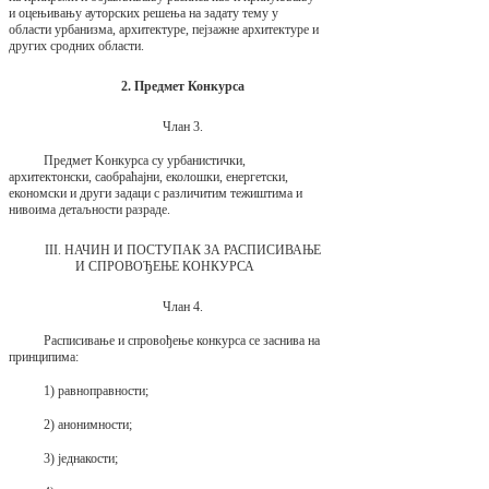
и оцењивању ауторских решења на задату тему у
области урбанизма, архитектуре, пејзажне архитектуре и
других сродних области.
2. Предмет Конкурса
Члан 3.
Предмет Kонкурса су урбанистички,
архитектонски, саобраћајни, еколошки, енергетски,
економски и други задаци с различитим тежиштима и
нивоима детаљности разраде.
III. НАЧИН И ПОСТУПАК ЗА РАСПИСИВАЊЕ
И СПРОВОЂЕЊЕ КОНКУРСА
Члан 4.
Расписивање и спровођење конкурса се заснива на
принципима:
1) равноправности;
2) анонимности;
3) једнакости;