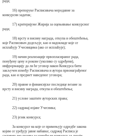
рада;
16) препоруке Расписивача меродавне за
конкурсни задатак;
17) критеријуме Жирија за оцењивање конкурсног
рада;
18) врсту и висину награда, откупа и обештећења,
које Расписивач додељује, као и надокнаде које се
исплаћују Учесницима (ако се исплаћује);
19) начин реализације првопласираног рада,
понуђену цену и рокове (уколико су одређени),
инфрормацију да ли ће уговор након Конкурса бити
закључен између Расписивача и аутора првонаграђеног
рада, као и предмет наведеног уговора;
20) правне и финансијске последице везане за
врсту и висину награда, откупа и обештећења;
21) услове заштите ауторских права;
22) садржај изјаве Учесника;
23) језик конкурса;
За конкурсе на које се примењују одредбе закона
којим се уређују јавне набавке, садржај Расписа је
саставни део позива за учешће на конкурсу за дизајн.