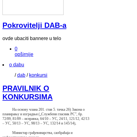
Pokrovitelji DAB-a
ovde ubaciti bannere u telo
0
opširnije
o dabu
/
dab
/
konkursi
PRAVILNIK O
KONKURSIMA
На основу члана 201. став 5. тачка 26) Закона о
планирању и изградњи („Службени гласник РС”, бр.
72/09, 81/09 – исправка, 64/10 – УС, 24/11, 121/12, 42/13
– УС, 50/13 – УС, 98/13 – УС, 132/14 и 145/14),
Министар грађевинарства, саобраћаја и