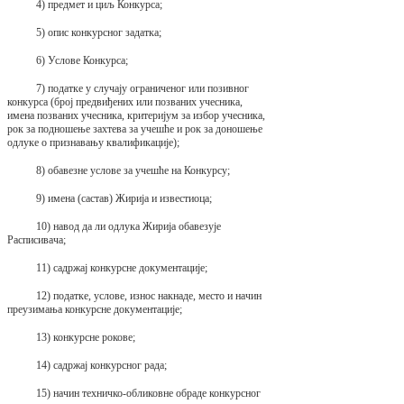
4) предмет и циљ Конкурса;
5) опис конкурсног задатка;
6) Услове Конкурса;
7) податке у случају ограниченог или позивног
конкурса (број предвиђених или позваних учесника,
имена позваних учесника, критеријум за избор учесника,
рок за подношење захтева за учешће и рок за доношење
одлуке о признавању квалификације);
8) обавезне услове за учешће на Конкурсу;
9) имена (састав) Жирија и известиоца;
10) навод да ли одлука Жирија обавезује
Расписивача;
11) садржај конкурсне документације;
12) податке, услове, износ накнаде, место и начин
преузимања конкурсне документације;
13) конкурсне рокове;
14) садржај конкурсног рада;
15) начин техничко-обликовне обраде конкурсног