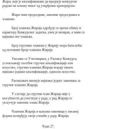
Жири, које је квалификовано да вреднује конкурсне
радове на основу неког од утврђених критеријума.
Жири чине председник, заменик председника и
чланови.
Број чланова Жирија одређује се према обиму и
карактеру Конкурсног задатка, увек је непаран, а чини га
најмање пет чланова.
Број стручних чланова у Жирију мора бити већи
од половине броја чланова Жирија.
Уколико се Учесницима, у Распису Конкурса,
условљавају посебне стручне квалификације или
искуство, стручни чланови Жирија морају имати
најмање једнаке квалификације, односно искуство.
Расписивач именује најмање једног заменика за
стручне чланове Жирија.
У случају да стручни члан Жирија није у
могућности да учествује у раду, у рад Жирија се
укључује заменик члана Жирија.
Чланови Жирија и њихови заменици у писаној
форми потврђују своје учешће у раду Жирија.
Члан 27.