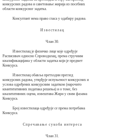
конкурсних радова и саветовање жирија из посебних
области конкурсног задатка.
Консултант нема право гласа у одабиру радова.
Известилац
Члан 30.
Известилац је физичко лице које одређује
Расписивач односно Спроводилац, према стручним
квалификацијама у области задатка који је предмет
Конкурса.
Известилац обавља претходни преглед
конкурсних радова, утврђује испуњеност конкурсних и
услова одређених конкурсним задатком (нарочито
квантитативних података решења) и о томе, без
квалитативних оцена, извештава Жири у свим фазама
Конкурса.
Број известилаца одређује се према потребама
Конкурса.
Спречавање сукоба интереса
Члан 31.