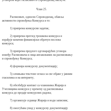
Члан 25.
Расписивач, односно Спроводилац, обавља
активности спровођења Конкурса и то:
1) припрема конкурсни задатак;
2) припрема преглед трошкова конкурса и
израђује коначни финансијски обрачун послова
конкурса;
3) припрема предлоге одговарајућих уговора
између Расписивача и лица ангажованих на расписивању
и спровођењу Конкурса;
4) формира конкурсну документацију;
5) сачињава текстове огласа за све објаве у јавним
гласилима и на интернету;
6) обезбеђује контакт са члановима Жирија и
Учесницима конкурса у времену од расписивања
конкурса до предаје конкурсних радова;
7) организује седнице Жирија и води записник;
8) омогућава увид у конкурсну документацију