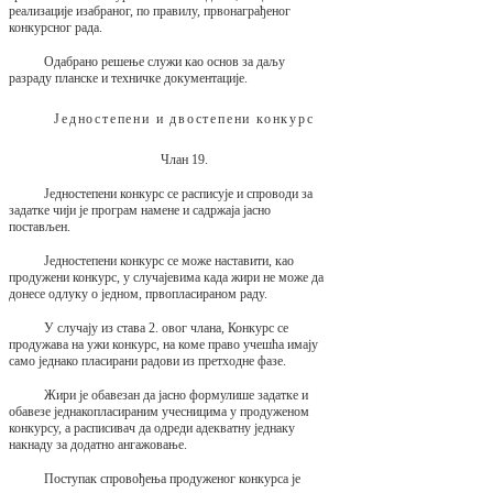
реализације изабраног, по правилу, првонаграђеног
конкурсног рада.
Одабрано решење служи као основ за даљу
разраду планске и техничке документације.
Једностепени и двостепени конкурс
Члан 19.
Једностепени конкурс се расписује и спроводи за
задатке чији је програм намене и садржаја јасно
постављен.
Једностепени конкурс се може наставити, као
продужени конкурс, у случајевима када жири не може да
донесе одлуку о једном, првопласираном раду.
У случају из става 2. овог члана, Конкурс се
продужава на ужи конкурс, на коме право учешћа имају
само једнако пласирани радови из претходне фазе.
Жири је обавезан да јасно формулише задатке и
обавезе једнакопласираним учесницима у продуженом
конкурсу, а расписивач да одреди адекватну једнаку
накнаду за додатно ангажовање.
Поступак спровођења продуженог конкурса је