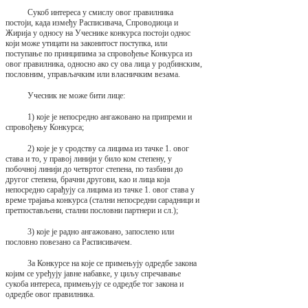
Сукоб интереса у смислу овог правилника
постоји, када између Расписивача, Спроводиоца и
Жирија у односу на Учеснике конкурса постоји однос
који може утицати на законитост поступка, или
поступање по принципима за спровођење Конкурса из
овог правилника, односно ако су ова лица у родбинским,
пословним, управљачким или власничким везама.
Учесник не може бити лице:
1) које је непосредно ангажовано на припреми и
спровођењу Конкурса;
2) које је у сродству са лицима из тачке 1. овог
става и то, у правој линији у било ком степену, у
побочној линији до четвртог степена, по тазбини до
другог степена, брачни другови, као и лица која
непосредно сарађују са лицима из тачке 1. овог става у
време трајања конкурса (стални непосредни сарадници и
претпостављени, стални пословни партнери и сл.);
3) које је радно ангажовано, запослено или
пословно повезано са Расписивачем.
За Конкурсе на које се примењују одредбе закона
којим се уређују јавне набавке, у циљу спречавање
сукоба интереса, примењују се одредбе тог закона и
одредбе овог правилника.