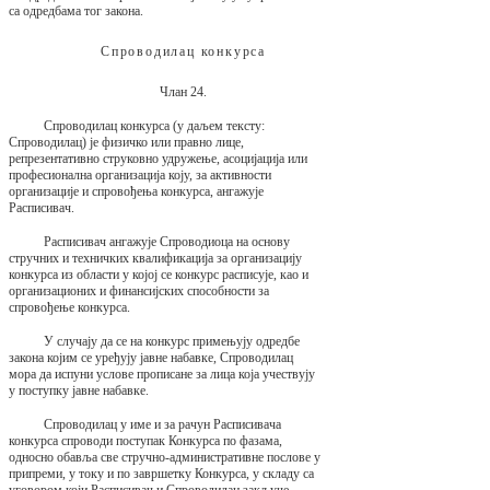
са одредбама тог закона.
Спроводилац конкурса
Члан 24.
Спроводилац конкурса (у даљем тексту:
Спроводилац) је физичко или правно лице,
репрезентативно струковно удружење, асоцијација или
професионална организација коју, за активности
организације и спровођења конкурса, ангажује
Расписивач.
Расписивач ангажује Спроводиоца на основу
стручних и техничких квалификација за организацију
конкурса из области у којој се конкурс расписује, као и
организационих и финансијских способности за
спровођење конкурса.
У случају да се на конкурс примењују одредбе
закона којим се уређују јавне набавке, Спроводилац
мора да испуни услове прописане за лица која учествују
у поступку јавне набавке.
Спроводилац у име и за рачун Расписивача
конкурса спроводи поступак Конкурса по фазама,
односно обавља све стручно-административне послове у
припреми, у току и по завршетку Конкурса, у складу са
уговором који Расписивач и Спроводилац закључе.