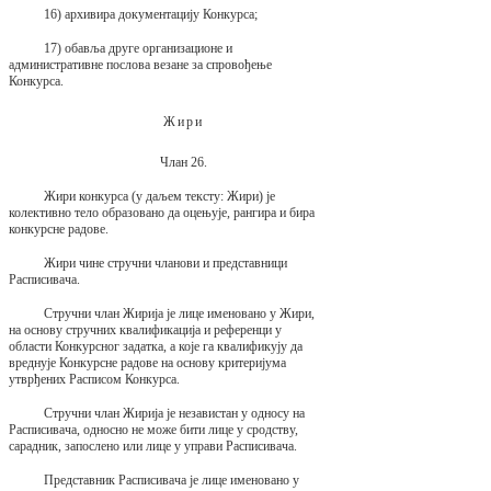
16) архивира документацију Конкурса;
17) обавља друге организационе и
административне послова везане за спровођење
Конкурса.
Жири
Члан 26.
Жири конкурса (у даљем тексту: Жири) је
колективно тело образовано да оцењује, рангира и бира
конкурсне радове.
Жири чине стручни чланови и представници
Расписивача.
Стручни члан Жирија је лице именовано у Жири,
на основу стручних квалификација и референци у
области Конкурсног задатка, а које га квалификују да
вреднује Конкурсне радове на основу критеријума
утврђених Расписом Конкурса.
Стручни члан Жирија је независтан у односу на
Расписивача, односно не може бити лице у сродству,
сарадник, запослено или лице у управи Расписивача.
Представник Расписивача је лице именовано у