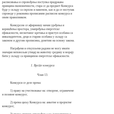
расписивања и спровођења поступка придржава
принципа економичности, стара се да предмет Конкурса
буде у складу са сврхом и наменом, као и да се поступак
спроведе у роковима прописаним расписом конкурса и
овим правилником.
Конкурсом се афирмишу начин уређења и
коришћења простора, унапређења енергетске
ефикасности, несметаног кретања и приступ особама са
инвалидитетом, деци и старим особама у складу са
законом и другим прописима, донетим на основу закона.
Награђени и откупљени радови не могу имати
значајан неповољан утицај на животну средину и морају
бити у складу са принципом енергетске ефикасности.
1. Врсте конкурса
Члан 13.
Конкурси се деле према:
1) праву на учествовање на: отворене, ограничене
и позивне конкурсе;
2) према циљу Конкурса на: анкетне и пројектне
конкурсе;
3) према степену спровођења на: једностепене и