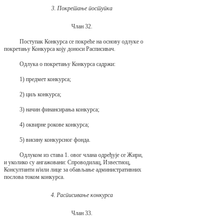
3. Покретање поступка
Члан 32.
Поступак Конкурса се покреће на основу одлуке о
покретању Конкурса коју доноси Расписивач.
Одлука о покретању Конкурса садржи:
1) предмет конкурса;
2) циљ конкурса;
3) начин финансирања конкурса;
4) оквирне рокове конкурса;
5) висину конкурсног фонда.
Одлуком из става 1. овог члана одређује се Жири,
и уколико су ангажовани: Спроводилац, Известиоц,
Консултанти и/или лице за обављање административних
послова током конкурса.
4. Расписивање конкурса
Члан 33.