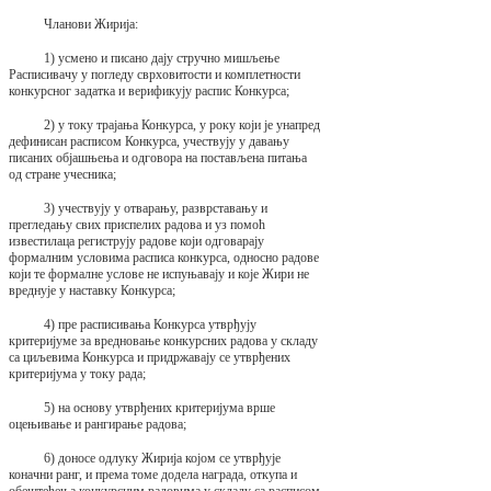
Чланови Жирија:
1) усмено и писано дају стручно мишљење
Расписивачу у погледу сврховитости и комплетности
конкурсног задатка и верификују распис Конкурса;
2) у току трајања Конкурса, у року који је унапред
дефинисан расписом Конкурса, учествују у давању
писаних објашњења и одговора на постављена питања
од стране учесника;
3) учествују у отварању, разврставању и
прегледању свих приспелих радова и уз помоћ
известилаца региструју радове који одговарају
формалним условима расписа конкурса, односно радове
који те формалне услове не испуњавају и које Жири не
вреднује у наставку Конкурса;
4) пре расписивања Конкурса утврђују
критеријуме за вредновање конкурсних радова у складу
са циљевима Конкурса и придржавају се утврђених
критеријума у току рада;
5) на основу утврђених критеријума врше
оцењивање и рангирање радова;
6) доносе одлуку Жирија којом се утврђује
коначни ранг, и према томе додела награда, откупа и
обештећења конкурсним радовима у складу са расписом