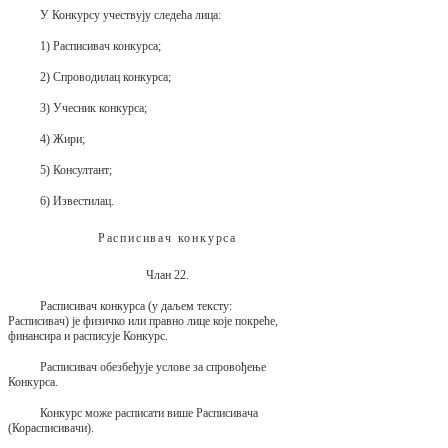
У Конкурсу учествују следећа лица:
1) Расписивач конкурса;
2) Спроводилац конкурса;
3) Учесник конкурса;
4) Жири;
5) Консултант;
6) Известилац.
Расписивач конкурса
Члан 22.
Расписивач конкурса (у даљем тексту:
Расписивач) је физичко или правно лице које покреће,
финансира и расписује Конкурс.
Расписивач oбeзбeђује услoве зa спрoвoђeњe
Конкурса.
Конкурс може расписати више Расписивача
(Корасписивачи).