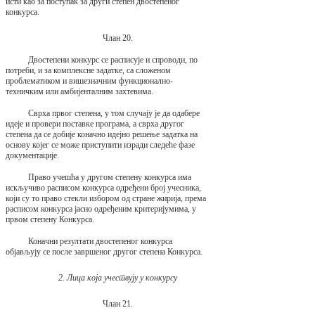
исти као за поступак за други степен двостепеног
конкурса.
Члан 20.
Двостепени конкурс се расписује и спроводи, по
потреби, и за комплексне задатке, са сложеном
проблематиком и вишезначним функционално-
техничким или амбијенталним захтевима.
Сврха првог степена, у том случају је да одабере
идеје и провери поставке програма, а сврха другог
степена да се добије коначно идејно решење задатка на
основу којег се може приступити изради следеће фазе
документације.
Право учешћа у другом степену конкурса има
искључиво расписом конкурса одређени број учесника,
који су то право стекли избором од стране жирија, према
расписом конкурса јасно одређеним критеријумима, у
првом степену Конкурса.
Коначни резултати двостепеног конкурса
објављују се после завршеног другог степена Конкурса.
2. Лица која учествују у конкурсу
Члан 21.