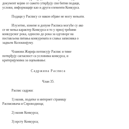
документ којим се сажето утврђују сви битни подаци,
услови, информације као и други елементи Конкурса.
Подаци у Распису се након објаве не могу мењати.
Изузетно, измене и допуне Расписа могуће су ако
се не мења карактер Конкурса и то у првој трећини
конкурсног рока, односно до рока за одговоре на
постављена питања конкурената и слања записника о
задњем Колоквијуму.
Чланови Жирија потписују Распис и тиме
потврђују сагласност са условима конкурса, и
критеријумима за оцењивање.
Садржина Расписа
Члан 35.
Распис садржи:
1) назив, податке и интернет страницу
Расписивача и Спроводиоца;
2) назив Конкурса;
3) врсту Конкурса;