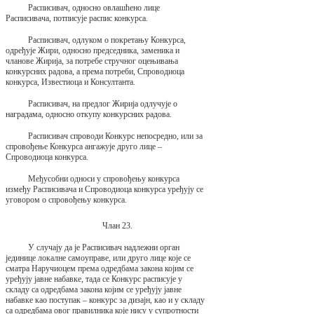
Расписивач, односно овлашћено лице
Расписивача, потписује распис конкурса.
Расписивач, одлуком о покретању Конкурса,
одређује Жири, односно председника, заменика и
чланове Жирија, за потребе стручног оцењивања
конкурсних радова, а према потреби, Спроводиоца
конкурса, Известиоца и Консултанта.
Расписивач, на предлог Жирија одлучује о
наградама, односно откупу конкурсних радова.
Расписивач спроводи Конкурс непосредно, или за
спровођење Конкурса ангажује друго лице –
Спроводиоца конкурса.
Међусобни односи у спровођењу конкурса
између Расписивача и Спроводиоца конкурса уређују се
уговором о спровођењу конкурса.
Члан 23.
У случају да је Расписивач надлежни орган
јединице локалне самоуправе, или друго лице које се
сматра Наручиоцем према одредбама закона којим се
уређују јавне набавке, тада се Конкурс расписује у
складу са одредбама закона којим се уређују јавне
набавке као поступак – конкурс за дизајн, као и у складу
са одредбама овог правилника које нису у супротности