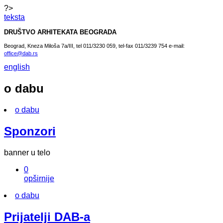
?>
teksta
DRUŠTVO ARHITEKATA BEOGRADA
Beograd, Kneza Miloša 7a/III, tel 011/3230 059, tel-fax 011/3239 754 e-mail:
office@dab.rs
english
o dabu
o dabu
Sponzori
banner u telo
0
opširnije
o dabu
Prijatelji DAB-a