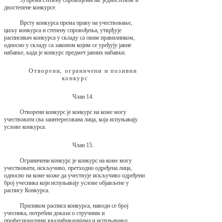
двостепене конкурсе.
Врсту конкурса према праву на учествовање,
циљу конкурса и степену спровођења, утврђује
расписивач конкурса у складу са овим правилником,
односно у складу са законом којим се уређују јавне
набавке, када је конкурс предмет јавних набавки.
Отворени, ограничени и позивни
конкурс
Члан 14.
Отворени конкурс је конкурс на коме могу
учествовати сва заинтересована лица, која испуњавају
услове конкурса.
Члан 15.
Ограничени конкурс је конкурс на коме могу
учествовати, искључиво, претходно одређена лица,
односно на коме може да учествује искључиво одређени
број учесника који испуњавају услове објављене у
распису Конкурса.
Приликом расписа конкурса, наводи се број
учесника, потребни докази о стручним и
професионалним квалификацијама и испуњавању