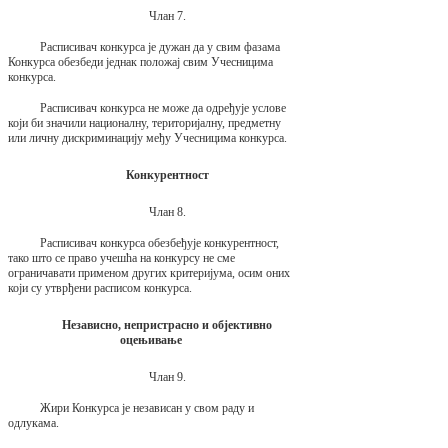
Члан 7.
Расписивач конкурса је дужан да у свим фазама
Конкурса обезбеди једнак положај свим Учесницима
конкурса.
Расписивач конкурса не може да одређује услове
који би значили националну, територијалну, предметну
или личну дискриминацију међу Учесницима конкурса.
Конкурентност
Члан 8.
Расписивач конкурса обезбеђује конкурентност,
тако што се право учешћа на конкурсу не сме
ограничавати применом других критеријума, осим оних
који су утврђени расписом конкурса.
Независно, непристрасно и објективно
оцењивање
Члан 9.
Жири Конкурса је независан у свом раду и
одлукама.