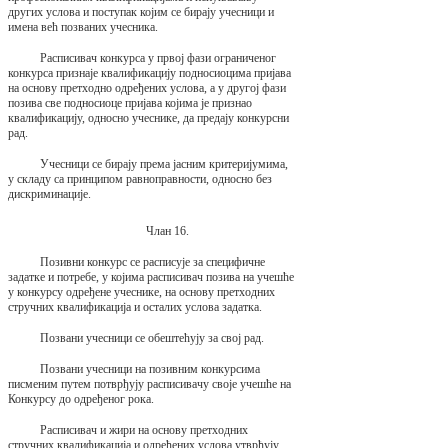
других услова и поступак којим се бирају учесници и
имена већ позваних учесника.
Расписивач конкурса у првој фази ограниченог
конкурса признаје квалификацију подносиоцима пријава
на основу претходно одређених услова, а у другој фази
позива све подносиоце пријава којима је признао
квалификацију, односно учеснике, да предају конкурсни
рад.
Учесници се бирају према јасним критеријумима,
у складу са принципом равноправности, односно без
дискриминације.
Члан 16.
Позивни конкурс се расписује за специфичне
задатке и потребе, у којима расписивач позива на учешће
у конкурсу одређене учеснике, на основу претходних
стручних квалификација и осталих услова задатка.
Позвани учесници се обештећују за свој рад.
Позвани учесници на позивним конкурсима
писменим путем потврђују расписивачу своје учешће на
Конкурсу до одређеног рока.
Расписивач и жири на основу претходних
стручних квалификација и одређених услова утврђују