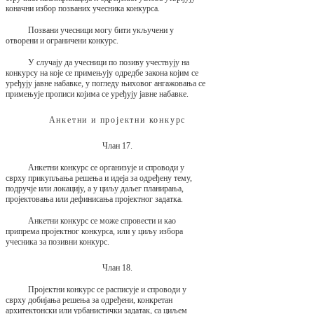
коначни избор позваних учесника конкурса.
Позвани учесници могу бити укључени у
отворени и ограничени конкурс.
У случају да учесници по позиву учествују на
конкурсу на које се примењују одредбе закона којим се
уређују јавне набавке, у погледу њиховог ангажовања се
примењује прописи којима се уређују јавне набавке.
Анкетни и пројектни конкурс
Члан 17.
Анкетни конкурс се организује и спроводи у
сврху прикупљања решења и идеја за одређену тему,
подручје или локацију, а у циљу даљег планирања,
пројектовања или дефинисања пројектног задатка.
Анкетни конкурс се може спровести и као
припрема пројектног конкурса, или у циљу избора
учесника за позивни конкурс.
Члан 18.
Пројектни конкурс се расписује и спроводи у
сврху добијања решења за одређени, конкретан
архитектонски или урбанистички задатак, са циљем