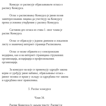
Конкурс се расписује објављивањем огласа о
распису Конкурса.
Оглас о расписивању Конкурса је јавни позив
заинтересованим лицима да учествују на Конкурсу
према условима утврђеним у распису Конкурса.
Саставни део огласа из става 1. овог члана је
распис Конкурса.
Оглас се објављује у једном дневном и локалном
листу и званичној интернет страници Расписивача.
Оглас се може објавити и у електронским
медијима, као и на интернет страницама струковних
организација, асоцијација и професионалних
организација.
За конкурсе на које се примењују одредбе закона
којим се уређују јавне набавке, објављивање огласа –
јавног позива се врши у складу са одредбама тог закона
и одредбама овог правилника.
5. Распис конкурса
Члан 34.
Распис Конкурса (у даљем тексту: Распис) је