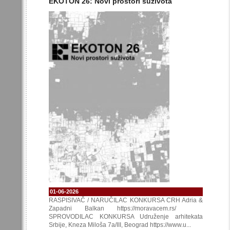
EKOTON 26: Novi prostori suživota
01-06-2026
RASPISIVAČ / NARUČILAC KONKURSA CRH Adria &
Zapadni Balkan https://moravacem.rs/
SPROVODILAC KONKURSA Udruženje arhitekata
Srbije, Kneza Miloša 7a/III, Beograd https://www.u...