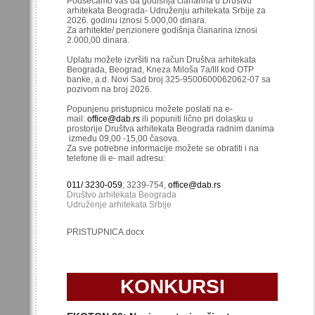
Podsećamo vas da godišnja članarina u Društvu
arhitekata Beograda- Udruženju arhitekata Srbije za
2026. godinu iznosi 5.000,00 dinara.
Za arhitekte/ penzionere godišnja članarina iznosi
2.000,00 dinara.
Uplatu možete izvršiti na račun Društva arhitekata
Beograda, Beograd, Kneza Miloša 7a/III kod OTP
banke, a.d. Novi Sad broj 325-9500600062062-07 sa
pozivom na broj 2026.
Popunjenu pristupnicu možete poslati na e-
mail:
office@dab.rs
ili popuniti lično pri dolasku u
prostorije Društva arhitekata Beograda radnim danima
između 09,00 -15,00 časova.
Za sve potrebne informacije možete se obratiti i na
telefone ili e- mail adresu:
011/ 3230-059
; 3239-754,
office@dab.rs
Društvo arhitekata Beograda
Udruženje arhitekata Srbije
PRISTUPNICA.docx
KONKURSI