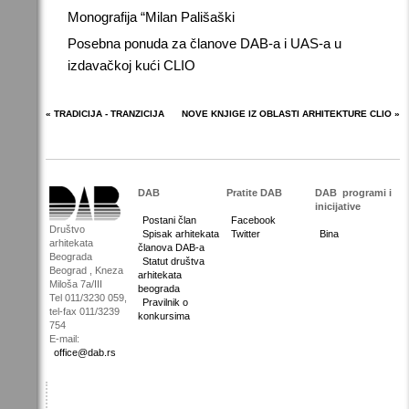
Monografija “Milan Pališaški
Posebna ponuda za članove DAB-a i UAS-a u
izdavačkoj kući CLIO
« TRADICIJA - TRANZICIJA
NOVE KNJIGE IZ OBLASTI ARHITEKTURE CLIO »
DAB
Pratite DAB
DAB
programi i
inicijative
Postani član
Facebook
Društvo
Spisak arhitekata
Twitter
Bina
arhitekata
članova DAB-a
Beograda
Statut društva
Beograd , Kneza
arhitekata
Miloša 7a/III
beograda
Tel 011/3230 059,
Pravilnik o
tel-fax 011/3239
konkursima
754
E-mail:
office@dab.rs