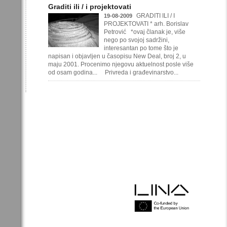
Graditi ili / i projektovati
GRADITI ILI / I
19-08-2009
PROJEKTOVATI * arh. Borislav
Petrović *ovaj članak je, više
nego po svojoj sadržini,
interesantan po tome što je
napisan i objavljen u časopisu New Deal, broj 2, u
maju 2001. Procenimo njegovu aktuelnost posle više
od osam godina... Privreda i građevinarstvo...