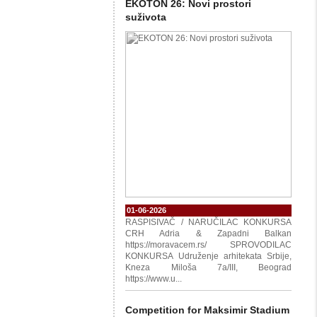
EKOTON 26: Novi prostori
suživota
01-06-2026
RASPISIVAČ / NARUČILAC KONKURSA
CRH Adria & Zapadni Balkan
https://moravacem.rs/ SPROVODILAC
KONKURSA Udruženje arhitekata Srbije,
Kneza Miloša 7a/III, Beograd
https://www.u...
Competition for Maksimir Stadium