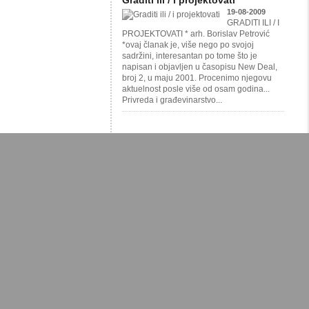
Graditi ili / i projektovati
19-08-2009
GRADITI ILI / I
PROJEKTOVATI * arh. Borislav Petrović
*ovaj članak je, više nego po svojoj
sadržini, interesantan po tome što je
napisan i objavljen u časopisu New Deal,
broj 2, u maju 2001. Procenimo njegovu
aktuelnost posle više od osam godina...
Privreda i građevinarstvo...