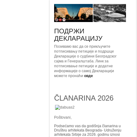
ПОДРЖИ
ДЕКЛАРАЦИЈУ
Позивамо вас да се прикључите
потписивању петиције и подршци
Декларације о судбини Београдског
сајма и Генералштаба. Линк за
потписивање петиције и додатне
информације о самој Декларацији
можете пронаћи
овде
ČLANARINA 2026
Poštovani,
Podsećamo vas da godišnja članarina u
Društvu arhitekata Beograda- Udruženju
arhitekata Srbije za 2026. godinu iznosi