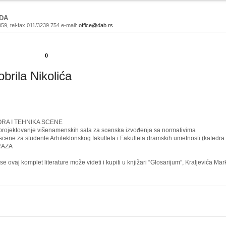
DA
059, tel-fax 011/3239 754 e-mail:
office@dab.rs
0
obrila Nikolića
RA I TEHNIKA SCENE
ojektovanje višenamenskih sala za scenska izvođenja sa normativima
ene za studente Arhitektonskog fakulteta i Fakulteta dramskih umetnosti (katedra
RAZA
ovaj komplet literature može videti i kupiti u knjižari “Glosarijum”, Kraljevića Ma