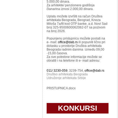
5.000,00 dinara.
Za arhitekte/ penzionere godišnja
članarina iznosi 2.000,00 dinara.
Uplatu možete izvršiti na račun Društva
arhitekata Beograda, Beograd, Kneza
Miloša 7a/III kod OTP banke, a.d. Novi Sad
broj 325-9500600062062-07 sa pozivom
na broj 2026.
Popunjenu pristupnicu možete poslati na
e- mail:
office@dab.rs
ili popuniti lično pri
dolasku u prostorije Društva arhitekata
Beograda radnim danima između 09,00
-15,00 časova.
Za sve potrebne informacije možete se
obratiti i na telefone ili e- mail adresu:
011/ 3230-059
; 3239-754,
office@dab.rs
Društvo arhitekata Beograda
Udruženje arhitekata Srbije
PRISTUPNICA.docx
KONKURSI