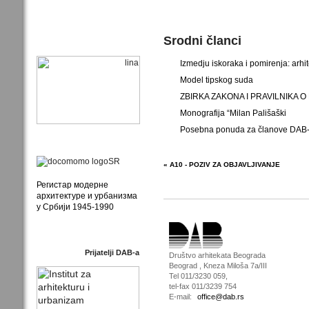
Srodni članci
Izmedju iskoraka i pomirenja: arhi
Model tipskog suda
ZBIRKA ZAKONA I PRAVILNIKA 
Monografija “Milan Pališaški
Posebna ponuda za članove DAB-a
« A10 - POZIV ZA OBJAVLJIVANJE
Регистар модерне
архитектуре и урбанизма
у Србији 1945-1990
Prijatelji DAB-a
Društvo arhitekata Beograda
Beograd , Kneza Miloša 7a/III
Tel 011/3230 059,
tel-fax 011/3239 754
E-mail:
office@dab.rs