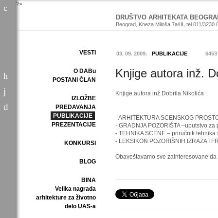
?>
DRUŠTVO ARHITEKATA BEOGRA
Beograd, Kneza Miloša 7a/III, tel 011/3230 
VESTI
03. 09. 2009.
PUBLIKACIJE
6453
Knjige autora inž. D
O DABu
POSTANI ČLAN
Knjige autora inž.Dobrila Nikolića :
IZLOŽBE
PREDAVANJA
PUBLIKACIJE
- ARHITEKTURA SCENSKOG PROSTO
PREZENTACIJE
- GRADNJA POZORIŠTA –uputstvo za pr
- TEHNIKA SCENE – priručnik tehnika sc
- LEKSIKON POZORIŠNIH IZRAZA I F
KONKURSI
Obaveštavamo sve zainteresovane da se 
BLOG
BINA
Velika nagrada
arhitekture za životno
delo UAS-a