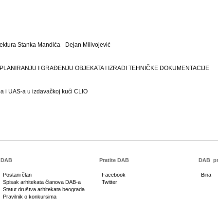
tektura Stanka Mandića - Dejan Milivojević
O PLANIRANJU I GRAĐENJU OBJEKATA I IZRADI TEHNIČKE DOKUMENTACIJE
 i UAS-a u izdavačkoj kući CLIO
DAB
Pratite DAB
DAB
pr
Postani član
Facebook
Bina
Spisak arhitekata članova DAB-a
Twitter
Statut društva arhitekata beograda
Pravilnik o konkursima