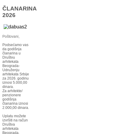
ČLANARINA
2026
Poštovani,
Podsećamo vas
da godišnja
članarina u
Društvu
arhitekata
Beograda-
Udruženju
arhitekata Srbije
za 2026. godinu
iznosi 5.000,00
dinara.
Za arhitekte/
penzionere
godišnja
članarina iznosi
2.000,00 dinara.
Uplatu možete
izvršiti na račun
Društva
arhitekata
Beograda,