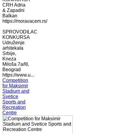
CRH Adria
& Zapadni
Balkan
https://moravacem.rs/
SPROVODILAC
KONKURSA
Udruženje
arhitekata
Srbije,
Kneza
Miloša 7a/III,
Beograd
https://www.u...
Competition
for Maksimir
Stadium and
Svetice
Sports and
Recreation
Centre