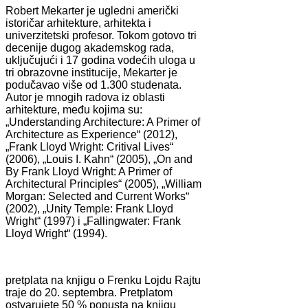
Robert Mekarter je ugledni američki
istoričar arhitekture, arhitekta i
univerzitetski profesor. Tokom gotovo tri
decenije dugog akademskog rada,
uključujući i 17 godina vodećih uloga u
tri obrazovne institucije, Mekarter je
podučavao više od 1.300 studenata.
Autor je mnogih radova iz oblasti
arhitekture, među kojima su:
„Understanding Architecture: A Primer of
Architecture as Experience“ (2012),
„Frank Lloyd Wright: Critival Lives“
(2006), „Louis I. Kahn“ (2005), „On and
By Frank Lloyd Wright: A Primer of
Architectural Principles“ (2005), „William
Morgan: Selected and Current Works“
(2002), „Unity Temple: Frank Lloyd
Wright“ (1997) i „Fallingwater: Frank
Lloyd Wright“ (1994).
pretplata na knjigu o Frenku Lojdu Rajtu
traje do 20. septembra. Pretplatom
ostvarujete 50 % popusta na knjigu