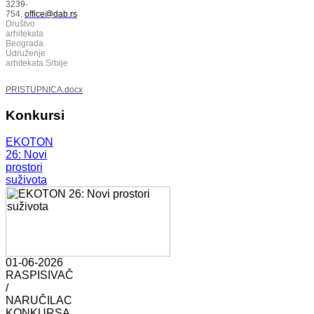
3239-
754,
office@dab.rs
Društvo
arhitekata
Beograda
Udruženje
arhitekata Srbije
PRISTUPNICA.docx
Konkursi
EKOTON
26: Novi
prostori
suživota
01-06-2026
RASPISIVAČ
/
NARUČILAC
KONKURSA