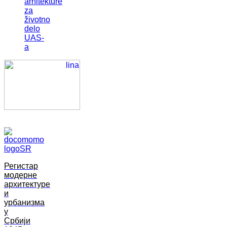
arhitekture
za
životno
delo
UAS-
a
Регистар
модерне
архитектуре
и
урбанизма
у
Србији