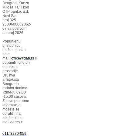
Beograd, Kneza
Miloša 7a/III kod
OTP banke, a.d.
Novi Sad
broj 325-
9500600062062-
07 sa pozivom
na broj 2026.
Popunjenu
pristupnicu
možete poslati
na e-
mail:
office@dab.rs
ili
popuniti lično pri
dolasku u
prostorije
Društva
arhitekata
Beograda
radnim danima
između 09,00
-15,00 časova.
Za sve potrebne
informacije
možete se
obratiti i na
telefone ili e-
mail adresu:
011/ 3230-059
;