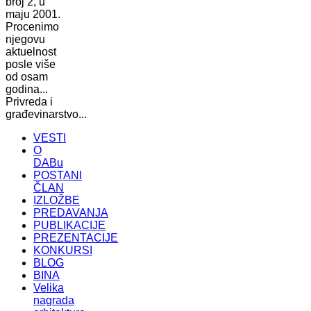
broj 2, u
maju 2001.
Procenimo
njegovu
aktuelnost
posle više
od osam
godina...
Privreda i
građevinarstvo...
VESTI
O
DABu
POSTANI
ČLAN
IZLOŽBE
PREDAVANJA
PUBLIKACIJE
PREZENTACIJE
KONKURSI
BLOG
BINA
Velika
nagrada