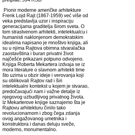
Pionir moderne američke arhitekture
Frenk Lojd Rajt (1867-1959) već više od
veka predstavlja uzor i inspiraciju
generacijama graditelja širom sveta. O
tom strastvenom arhitekti, intelektualcu i
humanisti naklonjenom demokratskim
idealima napisano je mnoštvo knjiga, ali
su u njima Rajtova obimna stvaralačka
zaostavština i buran privatni život
najčešće prikazani potpuno odvojeno.
Knjiga Roberta Mekartera izdvaja se iz
mora literature o slavnom arhitekti time
što uzima u obzir ideje i verovanja koji
su oblikovali Rajtov rad i širi
intelektualni kontekst u kojem je stvarao,
predočavajući nam i važne detalje iz
njegovog uzbudljivog privatnog života.
Iz Mekarterove knjige saznajemo šta je
Rajtovu arhitekturu činilo tako
revolucionarnom i zbog čega zdanja
ovog angažovanog umetnika i
konstruktora i danas deluju sveže,
moderno, monumentalno.