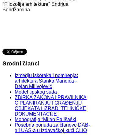
"Filozofija arhitekture" Endrjua
Bendžamina.
Srodni članci
Izmedju iskoraka i pomirenja:
arhitektura Stanka Mandića -
Dejan Milivojević
Model tipskog suda
ZBIRKA ZAKONA I PRAVILNIKA
O PLANIRANJU I GRAĐENJU
OBJEKATA I IZRADI TEHNIČKE
DOKUMENTACIJE
Monografija “Milan Pališaški
Posebna ponuda za članove DAB-
a i UAS-a u izdavačkoj kući CLIO