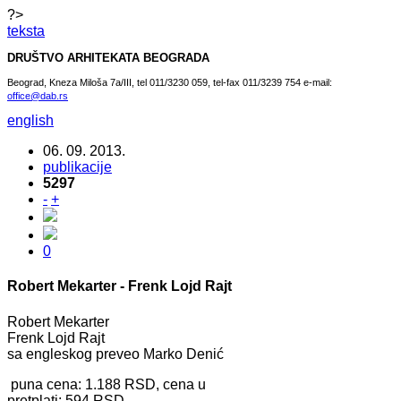
?>
teksta
DRUŠTVO ARHITEKATA BEOGRADA
Beograd, Kneza Miloša 7a/III, tel 011/3230 059, tel-fax 011/3239 754 e-mail:
office@dab.rs
english
06. 09. 2013.
publikacije
5297
-
+
0
Robert Mekarter - Frenk Lojd Rajt
Robert Mekarter
Frenk Lojd Rajt
sa engleskog preveo Marko Denić
puna cena: 1.188 RSD, cena u
pretplati: 594 RSD