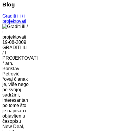
Blog
Graditi ili / i
projektovati
19-08-2009
GRADITI ILI
/ I
PROJEKTOVATI
* arh.
Borislav
Petrović
*ovaj članak
je, više nego
po svojoj
sadržini,
interesantan
po tome što
je napisan i
objavljen u
časopisu
New Deal,