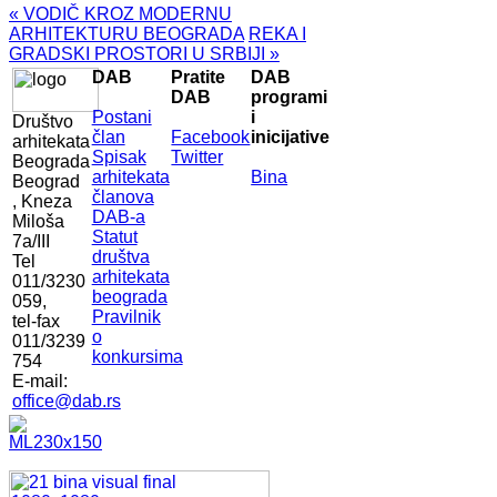
« VODIČ KROZ MODERNU
ARHITEKTURU BEOGRADA
REKA I
GRADSKI PROSTORI U SRBIJI »
DAB
Pratite
DAB
DAB
programi
Postani
i
Društvo
član
Facebook
inicijative
arhitekata
Spisak
Twitter
Beograda
arhitekata
Bina
Beograd
članova
, Kneza
DAB-a
Miloša
Statut
7a/III
društva
Tel
arhitekata
011/3230
beograda
059,
Pravilnik
tel-fax
o
011/3239
konkursima
754
E-mail:
office@dab.rs