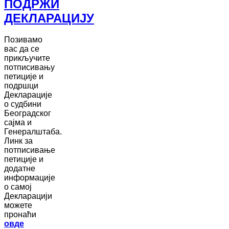
ПОДРЖИ
ДЕКЛАРАЦИЈУ
Позивамо
вас да се
прикључите
потписивању
петиције и
подршци
Декларације
о судбини
Београдског
сајма и
Генералштаба.
Линк за
потписивање
петиције и
додатне
информације
о самој
Декларацији
можете
пронаћи
овде