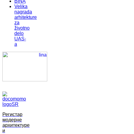
BINA
Velika
nagrada
arhitekture
za
životno
delo
UAS-
a
Регистар
модерне
архитектуре
и