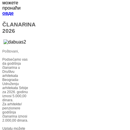
можете
пронаћи
овде
ČLANARINA
2026
Poštovani,
Podsećamo vas
da godišnja
članarina u
Društvu
arhitekata
Beograda-
Udruženju
arhitekata Srbije
za 2026. godinu
iznosi 5.000,00
dinara.
Za arhitekte/
penzionere
godišnja
članarina iznosi
2.000,00 dinara.
Uplatu možete