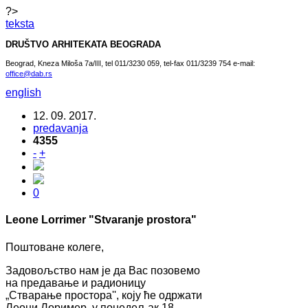
?>
teksta
DRUŠTVO ARHITEKATA BEOGRADA
Beograd, Kneza Miloša 7a/III, tel 011/3230 059, tel-fax 011/3239 754 e-mail:
office@dab.rs
english
12. 09. 2017.
predavanja
4355
-
+
0
Leone Lorrimer "Stvaranje prostora"
Поштоване колеге,
Задовољство нам је да Вас позовемо
на предавање и радионицу
„Стварање простора'', коју ће одржати
Леони Лоример, у понедељак 18.