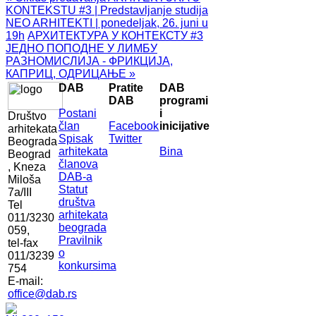
KONTEKSTU #3 | Predstavljanje studija
NEO ARHITEKTI | ponedeljak, 26. juni u
19h
АРХИТЕКТУРА У КОНТЕКСТУ #3
ЈЕДНО ПОПОДНЕ У ЛИМБУ
РАЗНОМИСЛИЈА - ФРИКЦИЈА,
КАПРИЦ, ОДРИЦАЊЕ »
DAB
Pratite
DAB
DAB
programi
Postani
i
Društvo
član
Facebook
inicijative
arhitekata
Spisak
Twitter
Beograda
arhitekata
Bina
Beograd
članova
, Kneza
DAB-a
Miloša
Statut
7a/III
društva
Tel
arhitekata
011/3230
beograda
059,
Pravilnik
tel-fax
o
011/3239
konkursima
754
E-mail:
office@dab.rs