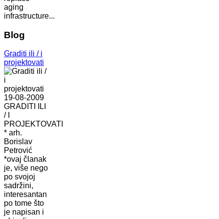
aging
infrastructure...
Blog
Graditi ili / i
projektovati
19-08-2009
GRADITI ILI
/ I
PROJEKTOVATI
* arh.
Borislav
Petrović
*ovaj članak
je, više nego
po svojoj
sadržini,
interesantan
po tome što
je napisan i