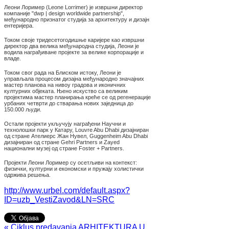
Леони Лоример (Leone Lorrimer) је извршни директор
компаније "dwp | design worldwide partnership",
међународно признатог студија за архитектуру и дизајн
ентеријера.
Током своје тридесетогодишње каријере као извршни
директор два велика међународна студија, Леони је
водила награђиване пројекте за велике корпорације и
владе.
Током свог рада на Блиском истоку, Леони је
управљала процесом дизајна међународно значајних
мастер планова на нивоу градова и иконичних
културних објеката. Њено искуство са великим
пројектима мастер планирања креће се од регенерације
урбаних четврти до стварања нових заједница до
150.000 људи.
Остали пројекти укључују награђени Научни и
технолошки парк у Катару, Louvre Abu Dhabi дизајниран
од стране Ателиерс Жан Нувел, Guggenheim Abu Dhabi
дизајниран од стране Gehri Partners и Zayed
национални музеј од стране Foster + Partners.
Пројекти Леони Лоример су осетљиви на контекст:
физички, културни и економски и пружају холистички
одржива решења.
http://www.urbel.com/default.aspx?
ID=uzb_VestiZavod&LN=SRC
« Ciklus predavanja ARHITEKTURA U