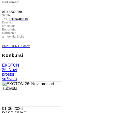
mail adresu:
011/ 3230-059
;
3239-
754,
office@dab.rs
Društvo
arhitekata
Beograda
Udruženje
arhitekata Srbije
PRISTUPNICA.docx
Konkursi
EKOTON
26: Novi
prostori
suživota
01-06-2026