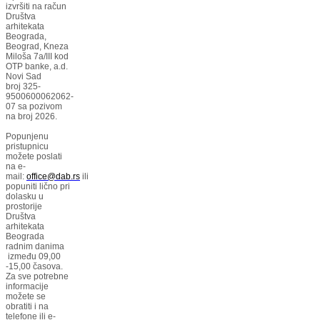
izvršiti na račun
Društva
arhitekata
Beograda,
Beograd, Kneza
Miloša 7a/III kod
OTP banke, a.d.
Novi Sad
broj 325-
9500600062062-
07 sa pozivom
na broj 2026.
Popunjenu
pristupnicu
možete poslati
na e-
mail:
office@dab.rs
ili
popuniti lično pri
dolasku u
prostorije
Društva
arhitekata
Beograda
radnim danima
između 09,00
-15,00 časova.
Za sve potrebne
informacije
možete se
obratiti i na
telefone ili e-