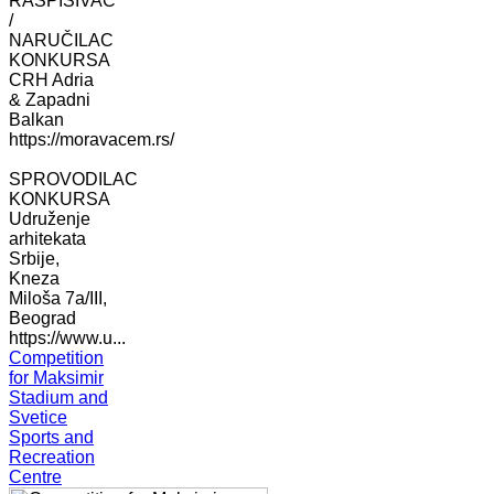
RASPISIVAČ
/
NARUČILAC
KONKURSA
CRH Adria
& Zapadni
Balkan
https://moravacem.rs/
SPROVODILAC
KONKURSA
Udruženje
arhitekata
Srbije,
Kneza
Miloša 7a/III,
Beograd
https://www.u...
Competition
for Maksimir
Stadium and
Svetice
Sports and
Recreation
Centre