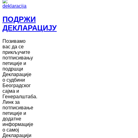
ПОДРЖИ
ДЕКЛАРАЦИЈУ
Позивамо
вас да се
прикључите
потписивању
петиције и
подршци
Декларације
о судбини
Београдског
сајма и
Генералштаба.
Линк за
потписивање
петиције и
додатне
информације
о самој
Декларацији