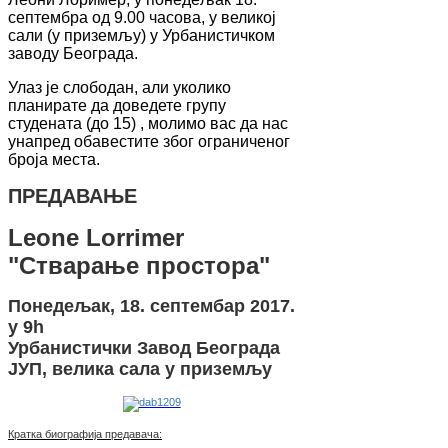
септембра од 9.00 часова, у великој
сали (у приземљу) у Урбанистичком
заводу Београда.
Улаз је слободан, али уколико
планирате да доведете групу
студената (до 15) , молимо вас да нас
унапред обавестите због ограниченог
броја места.
ПРЕДАВАЊЕ
Leone Lorrimer
"Стварање простора"
Понедељак, 18. септембар 2017.
у 9h
Урбанистички Завод Београда
ЈУП, велика сала у приземљу
Кратка биографија предавача: