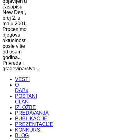
objavljen u
časopisu
New Deal,
broj 2, u
maju 2001.
Procenimo
njegovu
aktuelnost
posle više
od osam
godina...
Privreda i
građevinarstvo...
VESTI
O
DABu
POSTANI
ČLAN
IZLOŽBE
PREDAVANJA
PUBLIKACIJE
PREZENTACIJE
KONKURSI
BLOG