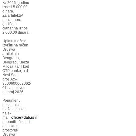
za 2026. godinu
iznosi 5.000,00
dinara.
Za arhitekte/
penzionere
godišnja
članarina iznosi
2.000,00 dinara.
Uplatu možete
izvršiti na račun
Društva
arhitekata
Beograda,
Beograd, Kneza
Miloša 7a/III kod
OTP banke, a.d.
Novi Sad
broj 325-
9500600062062-
07 sa pozivom
na broj 2026.
Popunjenu
pristupnicu
možete poslati
na e-
mail:
office@dab.rs
ili
popuniti lično pri
dolasku u
prostorije
Društva