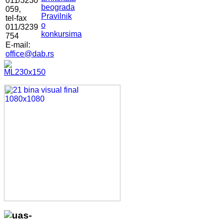
011/3230
beograda
059,
Pravilnik
tel-fax
o
011/3239
konkursima
754
E-mail:
office@dab.rs