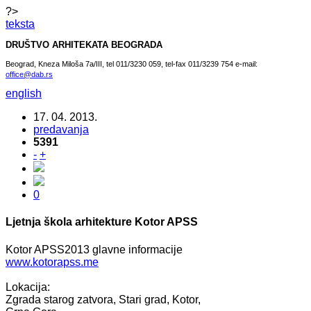
?>
teksta
DRUŠTVO ARHITEKATA BEOGRADA
Beograd, Kneza Miloša 7a/III, tel 011/3230 059, tel-fax 011/3239 754 e-mail:
office@dab.rs
english
17. 04. 2013.
predavanja
5391
-
+
0
Ljetnja škola arhitekture Kotor APSS
Kotor APSS2013 glavne informacije
www.kotorapss.me
Lokacija:
Zgrada starog zatvora, Stari grad, Kotor,