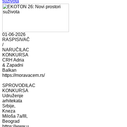
suživota
01-06-2026
RASPISIVAČ
/
NARUČILAC
KONKURSA
CRH Adria
& Zapadni
Balkan
https://moravacem.rs/
SPROVODILAC
KONKURSA
Udruženje
arhitekata
Srbije,
Kneza
Miloša 7a/III,
Beograd
https://www.u...