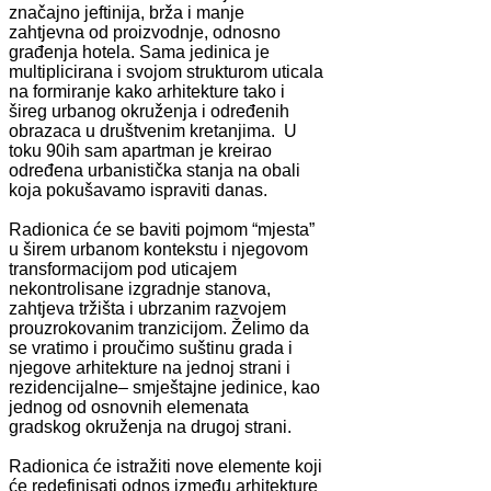
značajno jeftinija, brža i manje
zahtjevna od proizvodnje, odnosno
građenja hotela. Sama jedinica je
multiplicirana i svojom strukturom uticala
na formiranje kako arhitekture tako i
šireg urbanog okruženja i određenih
obrazaca u društvenim kretanjima. U
toku 90ih sam apartman je kreirao
određena urbanistička stanja na obali
koja pokušavamo ispraviti danas.
Radionica će se baviti pojmom “mjesta”
u širem urbanom kontekstu i njegovom
transformacijom pod uticajem
nekontrolisane izgradnje stanova,
zahtjeva tržišta i ubrzanim razvojem
prouzrokovanim tranzicijom. Želimo da
se vratimo i proučimo suštinu grada i
njegove arhitekture na jednoj strani i
rezidencijalne– smještajne jedinice, kao
jednog od osnovnih elemenata
gradskog okruženja na drugoj strani.
Radionica će istražiti nove elemente koji
će redefinisati odnos između arhitekture