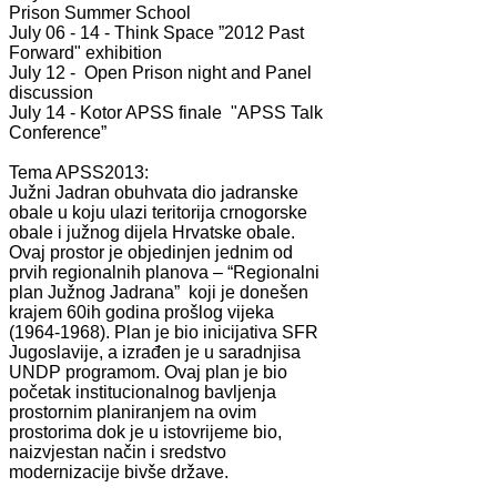
Prison Summer School
July 06 - 14 - Think Space ”2012 Past
Forward" exhibition
July 12 - Open Prison night and Panel
discussion
July 14 - Kotor APSS finale "APSS Talk
Conference”
Tema APSS2013:
Južni Jadran obuhvata dio jadranske
obale u koju ulazi teritorija crnogorske
obale i južnog dijela Hrvatske obale.
Ovaj prostor je objedinjen jednim od
prvih regionalnih planova – “Regionalni
plan Južnog Jadrana” koji je donešen
krajem 60ih godina prošlog vijeka
(1964-1968). Plan je bio inicijativa SFR
Jugoslavije, a izrađen je u saradnjisa
UNDP programom. Ovaj plan je bio
početak institucionalnog bavljenja
prostornim planiranjem na ovim
prostorima dok je u istovrijeme bio,
naizvjestan način i sredstvo
modernizacije bivše države.