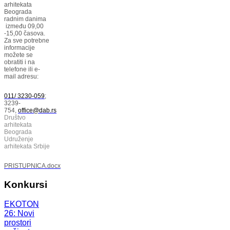
arhitekata
Beograda
radnim danima
između 09,00
-15,00 časova.
Za sve potrebne
informacije
možete se
obratiti i na
telefone ili e-
mail adresu:
011/ 3230-059
;
3239-
754,
office@dab.rs
Društvo
arhitekata
Beograda
Udruženje
arhitekata Srbije
PRISTUPNICA.docx
Konkursi
EKOTON
26: Novi
prostori