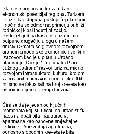
Plan je inaugurisao turizam kao
ekonomski potencijal regiona. Turizam
je uzet kao dopuna postojećoj ekonomiji
i način da se odmor na primorju približi
radničkoj klasi indutrijalizacije.
Pedeset godina kasnije turizam ima
potpuno drugačiju ulogu u našem
društvu.Smatra se glavnom razvojnom
granom crnogorske ekonomije i velikim
izazovom kad je u pitanju Urbano
planiranje. Dok je “Regionalni Plan
Južnog Jadrana” razvoj turizma mjerio
razvojem infrastrukture, kulture, brojem
zaposlanih i proizvodnjom, u toku 90ih
mi smo se fokusirali na broj kreveta kao
osnovno mjerilo razvoja turizma.
Čini se da je jedan od ključnih
momenata koji su uticali na urbanistički
haos na obali bila inauguracija
apartmana kao osnovne smještajne
jedinice. Proizvodnja apartmana,
odnosno slobodnih kreveta je bila