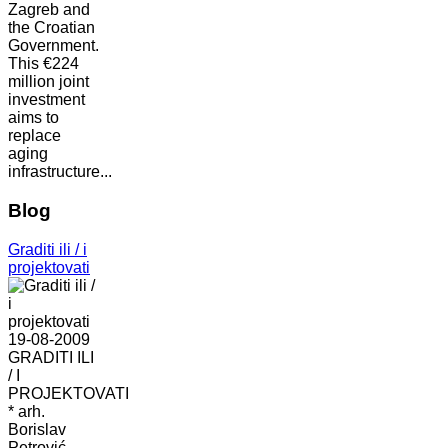
Zagreb and
the Croatian
Government.
This €224
million joint
investment
aims to
replace
aging
infrastructure...
Blog
Graditi ili / i
projektovati
19-08-2009
GRADITI ILI
/ I
PROJEKTOVATI
* arh.
Borislav
Petrović