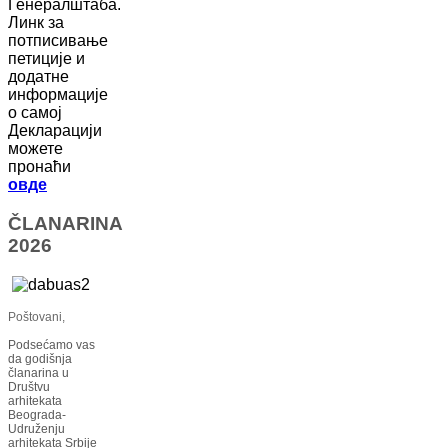
Генералштаба.
Линк за
потписивање
петиције и
додатне
информације
о самој
Декларацији
можете
пронаћи
овде
ČLANARINA
2026
Poštovani,
Podsećamo vas
da godišnja
članarina u
Društvu
arhitekata
Beograda-
Udruženju
arhitekata Srbije