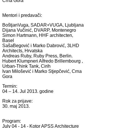
Crna Gora
Mentori i predavači:
BoštjanVuga, SADAR+VUGA, Ljubljana
Dijana Vučinić, DVARP, Montenegro
Simon Hartmann, HHF architecten,
Basel
SašaBegović i Marko Dabrović, 3LHD
Architects, Hrvatska
Andreas Ruby, Ruby Press, Berlin.
Hubert Klumpneri Alfredo Brillembourg ,
Urban-Think Tank, Cirih
Ivan Milošević i Marko Stjepčević, Crna
Gora
Termin:
04 – 14. Jul 2013. godine
Rok za prijave:
30. maj 2013.
Program:
July 04 - 14 - Kotor APSS Architecture