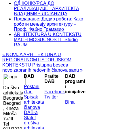
ОД КОНКУРСА ДО
РЕАЛИЗАЦИЈЕ - АРХИТЕКТА
ВЛАДИМИР ЛОЈАНИЦА
Предавање: Додир робота: Како
роботи мењају архитектуру –
Проф. Фабио Грамазио
ARHITEKTURA U KONTEKSTU
MALIH MOGUĆNOSTI - Studio
RAUM
« NOVIJA ARHITEKTURA U
REGIONALNOM I ISTORIJSKOM
KONTEKSTU
Pristupna beseda
novoizabranih redovnih članova sanu »
DAB
Pratite
DAB
DAB
programi
Postani
i
Društvo
član
Facebook
inicijative
arhitekata
Spisak
Twitter
Beograda
arhitekata
Bina
Beograd
članova
, Kneza
DAB-a
Miloša
Statut
7a/III
društva
Tel
arhitekata