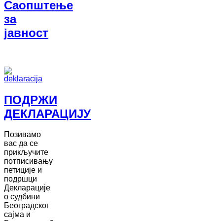
Саопштење
за
јавност
ПОДРЖИ
ДЕКЛАРАЦИЈУ
Позивамо
вас да се
прикључите
потписивању
петиције и
подршци
Декларације
о судбини
Београдског
сајма и