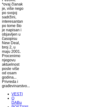
*ovaj članak
je, više nego
po svojoj
sadržini,
interesantan
po tome što
je napisan i
objavljen u
časopisu
New Deal,
broj 2, u
maju 2001.
Procenimo
njegovu
aktuelnost
posle više
od osam
godina...
Privreda i
građevinarstvo...
VESTI
O
DABu
POSTANI