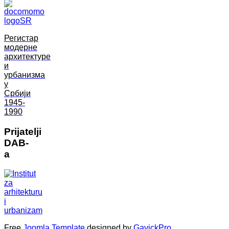
Регистар
модерне
архитектуре
и
урбанизма
у
Србији
1945-
1990
Prijatelji
DAB-
a
Free
Joomla Template
designed by
GavickPro