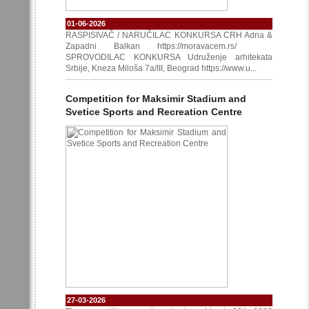
01-06-2026
RASPISIVAČ / NARUČILAC KONKURSA CRH Adria &
Zapadni Balkan https://moravacem.rs/
SPROVODILAC KONKURSA Udruženje arhitekata
Srbije, Kneza Miloša 7a/III, Beograd https://www.u...
Competition for Maksimir Stadium and
Svetice Sports and Recreation Centre
27-03-2026