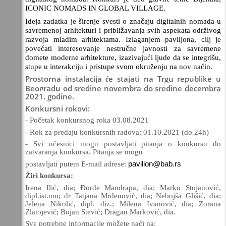
ICONIC NOMADS IN GLOBAL VILLAGE.
Ideja zadatka je širenje svesti o značaju digitalnih nomada u
savremenoj arhitekturi i približavanja svih aspekata održivog
razvoja mladim arhitektama. Izlaganjem paviljona, cilj je
povećati interesovanje nestručne javnosti za savremene
domete moderne arhitekture,
izazivajući ljude da se integrišu,
stupe u interakciju i pristupe svom okruženju na nov način.
Prostorna instalacija
e stajati na Trgu republike u
ć
Beogradu od sredine novembra do sredine decembra
2021. godine.
Konkursni rokovi:
- Početak konkursnog roka 03.08.2021
- Rok za predaju konkursnih radova: 01.10.2021 (do 24h)
- Svi učesnici mogu postavljati pitanja o konkursu do
zatvaranja konkursa. Pitanja se mogu
pavilion@bab.rs
postavljati putem E-mail adrese:
Žiri konkursa:
Irena Ilić, dia; Đorđe Mandrapa, dia; Marko Stojanović,
dipl.ist.um; dr Tatjana Mrđenović, dia; Nebojša Glišić, dia;
Jelena Nikolić, dipl. diz.; Milena Ivanović, dia; Zorana
Zlatojević; Bojan Stević; Dragan Marković, dia.
Sve potrebne informacije možete naći na: