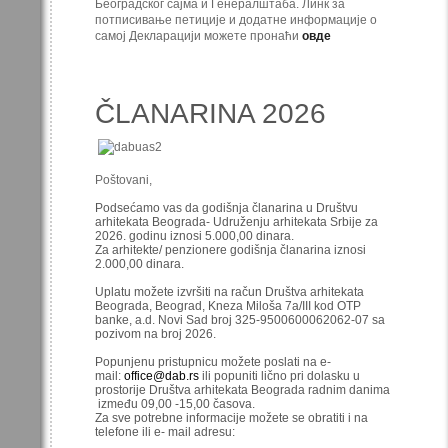
Београдског сајма и Генералштаба. Линк за
потписивање петиције и додатне информације о
самој Декларацији можете пронаћи
овде
ČLANARINA 2026
Poštovani,
Podsećamo vas da godišnja članarina u Društvu
arhitekata Beograda- Udruženju arhitekata Srbije za
2026. godinu iznosi 5.000,00 dinara.
Za arhitekte/ penzionere godišnja članarina iznosi
2.000,00 dinara.
Uplatu možete izvršiti na račun Društva arhitekata
Beograda, Beograd, Kneza Miloša 7a/III kod OTP
banke, a.d. Novi Sad broj 325-9500600062062-07 sa
pozivom na broj 2026.
Popunjenu pristupnicu možete poslati na e-
mail:
office@dab.rs
ili popuniti lično pri dolasku u
prostorije Društva arhitekata Beograda radnim danima
između 09,00 -15,00 časova.
Za sve potrebne informacije možete se obratiti i na
telefone ili e- mail adresu: