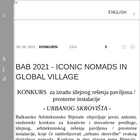
?>
ENGLISH
26. 08. 2021.
KONKURSI
2324
0
BAB 2021 - ICONIC NOMADS IN
GLOBAL VILLAGE
KONKURS
za izradu idejnog rešenja paviljona /
prostorne instalacije
-
URBANOG SKROVIŠTA
-
Balkansko Arhitektonsko Bijenale objavljuje javni, anketni,
studentski konkurs za kreativne i inovativne predloge,
idejnog, arhitektonskog rešenja paviljona / prostorne
instalacije, koje će simbolizovati „urbano skrovište“ svakog
digitalnog nomada. Konkurs je deo glavne teme Bijenala,