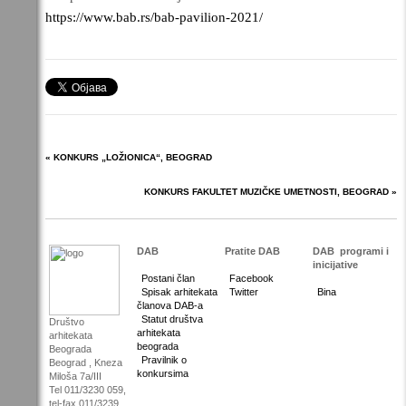
https://www.bab.rs/bab-pavilion-2021/
« KONKURS „LOŽIONICA“, BEOGRAD
KONKURS FAKULTET MUZIČKE UMETNOSTI, BEOGRAD »
DAB
Pratite DAB
DAB
programi i
inicijative
Postani član
Facebook
Spisak arhitekata
Twitter
Bina
članova DAB-a
Statut društva
Društvo
arhitekata
arhitekata
beograda
Beograda
Pravilnik o
Beograd , Kneza
konkursima
Miloša 7a/III
Tel 011/3230 059,
tel-fax 011/3239