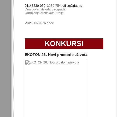
011/ 3230-059
; 3239-754,
office@dab.rs
Društvo arhitekata Beograda
Udruženje arhitekata Srbije
PRISTUPNICA.docx
KONKURSI
EKOTON 26: Novi prostori suživota