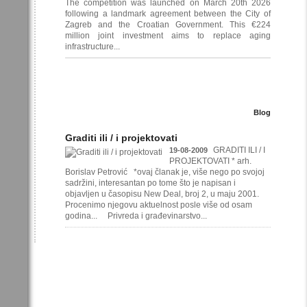
The competition was launched on March 20th 2026
following a landmark agreement between the City of
Zagreb and the Croatian Government. This €224
million joint investment aims to replace aging
infrastructure...
Blog
Graditi ili / i projektovati
GRADITI ILI / I
19-08-2009
PROJEKTOVATI * arh.
Borislav Petrović *ovaj članak je, više nego po svojoj
sadržini, interesantan po tome što je napisan i
objavljen u časopisu New Deal, broj 2, u maju 2001.
Procenimo njegovu aktuelnost posle više od osam
godina... Privreda i građevinarstvo...