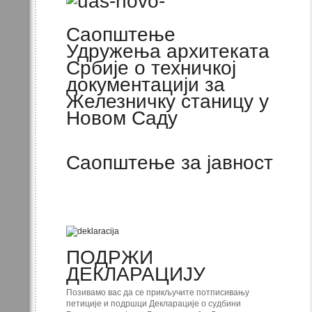
Саопштење
Удружења архитеката
Србије о техничкој
документацији за
Железничку станицу у
Новом Саду
Саопштење за јавност
ПОДРЖИ
ДЕКЛАРАЦИЈУ
Позивамо вас да се прикључите потписивању
петиције и подршци Декларације о судбини