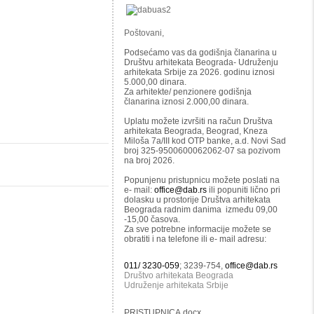
Poštovani,
Podsećamo vas da godišnja članarina u
Društvu arhitekata Beograda- Udruženju
arhitekata Srbije za 2026. godinu iznosi
5.000,00 dinara.
Za arhitekte/ penzionere godišnja
članarina iznosi 2.000,00 dinara.
Uplatu možete izvršiti na račun Društva
arhitekata Beograda, Beograd, Kneza
Miloša 7a/III kod OTP banke, a.d. Novi Sad
broj 325-9500600062062-07 sa pozivom
na broj 2026.
Popunjenu pristupnicu možete poslati na
e- mail:
office@dab.rs
ili popuniti lično pri
dolasku u prostorije Društva arhitekata
Beograda radnim danima između 09,00
-15,00 časova.
Za sve potrebne informacije možete se
obratiti i na telefone ili e- mail adresu:
011/ 3230-059
; 3239-754,
office@dab.rs
Društvo arhitekata Beograda
Udruženje arhitekata Srbije
PRISTUPNICA.docx