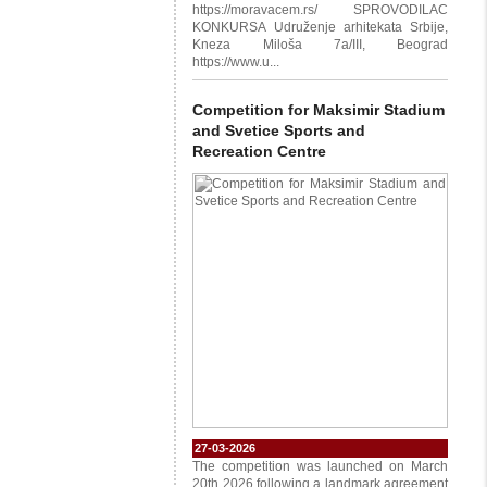
https://moravacem.rs/ SPROVODILAC
KONKURSA Udruženje arhitekata Srbije,
Kneza Miloša 7a/III, Beograd
https://www.u...
Competition for Maksimir Stadium
and Svetice Sports and
Recreation Centre
27-03-2026
The competition was launched on March
20th 2026 following a landmark agreement