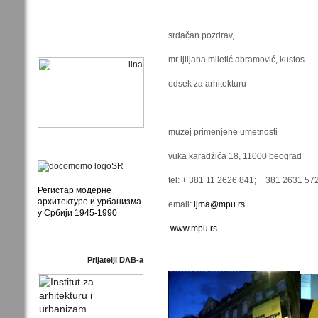
srdačan pozdrav,
mr ljiljana miletić abramović, kustos
odsek za arhitekturu
muzej primenjene umetnosti
vuka karadžića 18, 11000 beograd
tel: + 381 11 2626 841; + 381 2631 57
Регистар модерне
архитектуре и урбанизма
email:
ljma@mpu.rs
у Србији 1945-1990
www.mpu.rs
Prijatelji DAB-a