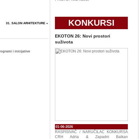
KONKURSI
31. SALON ARHITEKTURE »
EKOTON 26: Novi prostori
suživota
ogrami i inicijative
01-06-2026
RASPISIVAČ / NARUČILAC KONKURSA
CRH Adria & Zapadni Balkan