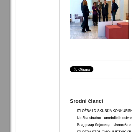
Srodni članci
IZLOŽBA I DISKUSIJA KONKURSN
Izložba stručno - umetničkih ostv
Владимир Лојаница - Изложба с
IZLOŽBA STRUČNO UMETNIČKIH O