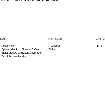
DAB
Pratite DAB
DAB
pr
Postani član
Facebook
Bina
Spisak arhitekata članova DAB-a
Twitter
Statut društva arhitekata beograda
Pravilnik o konkursima