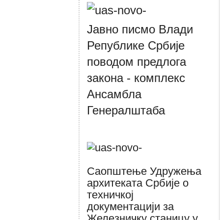
Јавно писмо Влади
Републике Србије
поводом предлога
закона - комплекс
Ансамбла
Генералштаба
Саопштење Удружења
архитеката Србије о
техничкој
документацији за
Железничку станицу у