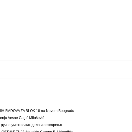
IH RADOVA ZA BLOK 18 na Novom Beogradu
arenja Vesne Cagić Milošević
тручно уметничких дела и остварења
STVARENJA Arhitekte Gorana B. Vojvodića