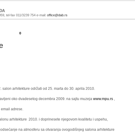
DA
059, tel-fax 011/3239 754 e-mail:
office@dab.rs
0
e
 salon arhitekture održati od 25. marta do 30. aprila 2010.
objavljeni oko dvadesetog decembra 2009. na sajtu muzeja
www.mpu.rs
,
 email adrese.
onu arhitekture 2010. i doprinesete njegovom kvalitetu i uspehu,
 podsećanje na atmosferu sa otvaranja ovogodišnjeg salona arhitekture