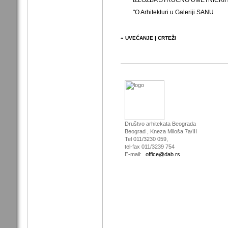
"O Arhitekturi u Galeriji SANU
« UVEĆANJE | CRTEŽI
Društvo arhitekata Beograda
Beograd , Kneza Miloša 7a/III
Tel 011/3230 059,
tel-fax 011/3239 754
E-mail:
office@dab.rs