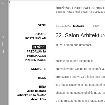
?>
DRUŠTVO ARHITEKATA BEOGRA
Beograd, Kneza Miloša 7a/III, tel 011/3230 
VESTI
01. 12. 2009.
IZLOŽBE
5859
32. Salon Arhitektur
O DABu
POSTANI ČLAN
muzej primenjene umetnosti
IZLOŽBE
PREDAVANJA
PUBLIKACIJE
PREZENTACIJE
poštovane kolege i koleginice,
KONKURSI
obaveštavamo vas da će se sledeći, 32.
propozicije i prijava za učešće bice 
BLOG
kao i uvek slaćemo ih i na pojedinačne
BINA
Velika nagrada
očekujemo da uzmete učešće na 32. sal
arhitekture za životno
delo UAS-a
u prilogu saljemo nekoliko fotosa kao