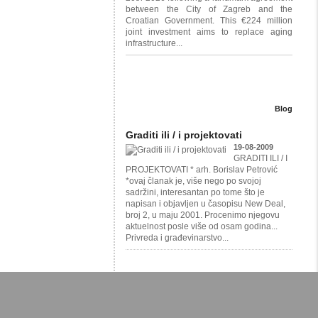
between the City of Zagreb and the
Croatian Government. This €224 million
joint investment aims to replace aging
infrastructure...
Blog
Graditi ili / i projektovati
19-08-2009
GRADITI ILI / I
PROJEKTOVATI * arh. Borislav Petrović
*ovaj članak je, više nego po svojoj
sadržini, interesantan po tome što je
napisan i objavljen u časopisu New Deal,
broj 2, u maju 2001. Procenimo njegovu
aktuelnost posle više od osam godina...
Privreda i građevinarstvo...