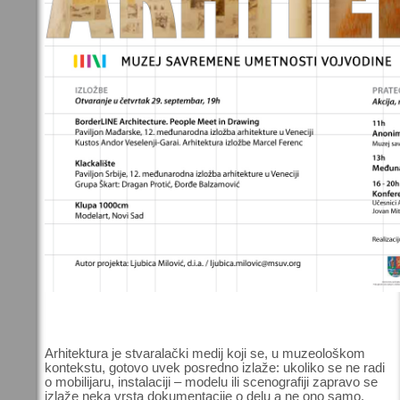
Arhitektura je stvaralački medij koji se, u muzeološkom
kontekstu, gotovo uvek posredno izlaže: ukoliko se ne radi
o mobilijaru, instalaciji – modelu ili scenografiji zapravo se
izlaže neka vrsta dokumentacije o delu a ne ono samo.