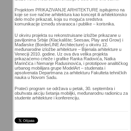
Projektom PRIKAZIVANJE ARHITEKTURE ispitujemo na
koje se sve načine arhitektura kao koncept ili arhitektonsko
delo može prikazati, koja su moguća sredstva
komunikacije između stvaraoca i publike – korisnika.
U okviru projekta su rekonstruisane izložbe prikazane u
paviljonima Srbije (Klackalište; Seesaw, Play and Grow) i
Mađarske (BorderLINE Architecture) u okviru 12.
međunarodne izložbe arhitekture – Bijenala arhitekture u
Veneciji 2010. godine. Uz ova dva velika projekta
prikazaćemo crteže i grafike Ranka Radovića, Natka
Marinčića i Nemanje Radusinovića, i prototipove analitičkog
urbanog mobilijara grupe ModelArt – studenata i
apsolvenata Departmana za arhitekturu Fakulteta tehničkih
nauka u Novom Sadu.
Prateći program se održava u petak, 30. septembra i
obuhvata akciju šetanja mobiljki, međunarodnu radionicu za
studente arhitekture i konferenciju.