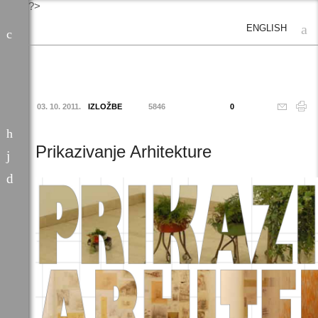
?>
ENGLISH
03. 10. 2011.
IZLOŽBE
5846
0
Prikazivanje Arhitekture