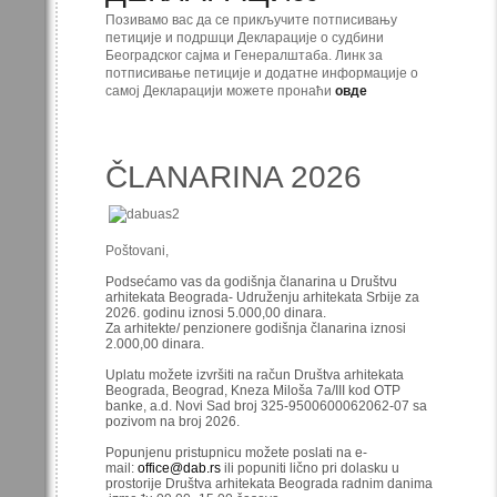
Позивамо вас да се прикључите потписивању
петиције и подршци Декларације о судбини
Београдског сајма и Генералштаба. Линк за
потписивање петиције и додатне информације о
самој Декларацији можете пронаћи
овде
ČLANARINA 2026
Poštovani,
Podsećamo vas da godišnja članarina u Društvu
arhitekata Beograda- Udruženju arhitekata Srbije za
2026. godinu iznosi 5.000,00 dinara.
Za arhitekte/ penzionere godišnja članarina iznosi
2.000,00 dinara.
Uplatu možete izvršiti na račun Društva arhitekata
Beograda, Beograd, Kneza Miloša 7a/III kod OTP
banke, a.d. Novi Sad broj 325-9500600062062-07 sa
pozivom na broj 2026.
Popunjenu pristupnicu možete poslati na e-
mail:
office@dab.rs
ili popuniti lično pri dolasku u
prostorije Društva arhitekata Beograda radnim danima