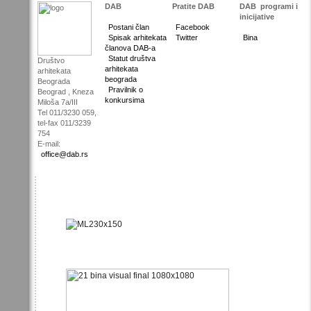
DAB
Pratite DAB
DAB
programi i
inicijative
Postani član
Facebook
Spisak arhitekata
Twitter
Bina
članova DAB-a
Statut društva
Društvo
arhitekata
arhitekata
beograda
Beograda
Pravilnik o
Beograd , Kneza
konkursima
Miloša 7a/III
Tel 011/3230 059,
tel-fax 011/3239
754
E-mail:
office@dab.rs