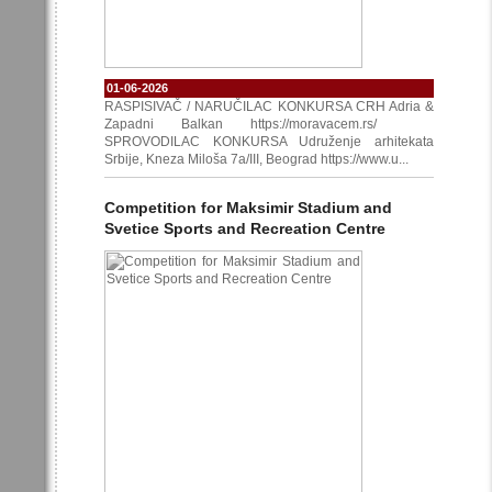
01-06-2026
RASPISIVAČ / NARUČILAC KONKURSA CRH Adria &
Zapadni Balkan https://moravacem.rs/
SPROVODILAC KONKURSA Udruženje arhitekata
Srbije, Kneza Miloša 7a/III, Beograd https://www.u...
Competition for Maksimir Stadium and
Svetice Sports and Recreation Centre