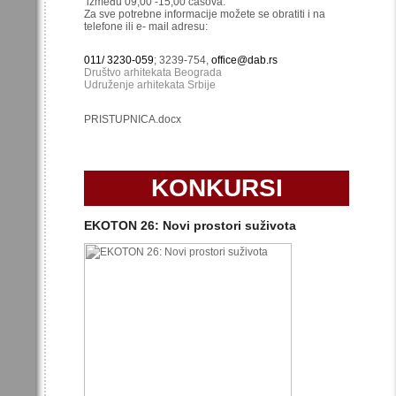
između 09,00 -15,00 časova.
Za sve potrebne informacije možete se obratiti i na
telefone ili e- mail adresu:
011/ 3230-059
; 3239-754,
office@dab.rs
Društvo arhitekata Beograda
Udruženje arhitekata Srbije
PRISTUPNICA.docx
KONKURSI
EKOTON 26: Novi prostori suživota