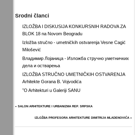
Srodni članci
IZLOŽBA I DISKUSIJA KONKURSNIH RADOVA ZA
BLOK 18 na Novom Beogradu
Izložba stručno - umetničkih ostvarenja Vesne Cagić
Milošević
Владимир Лојаница - Изложба стручно уметничких
дела и остварења
IZLOŽBA STRUČNO UMETNIČKIH OSTVARENJA
Arhitekte Gorana B. Vojvodića
"O Arhitekturi u Galeriji SANU
« SALON ARHITEKTURE I URBANIZMA REP. SRPSKA
IZLOŽBA PROFESORA ARHITEKTURE DIMITRIJA MLADENOVIĆA »