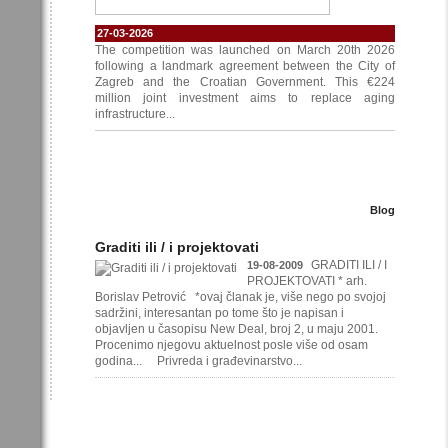
27-03-2026
The competition was launched on March 20th 2026
following a landmark agreement between the City of
Zagreb and the Croatian Government. This €224
million joint investment aims to replace aging
infrastructure...
Blog
Graditi ili / i projektovati
GRADITI ILI / I
19-08-2009
PROJEKTOVATI * arh.
Borislav Petrović *ovaj članak je, više nego po svojoj
sadržini, interesantan po tome što je napisan i
objavljen u časopisu New Deal, broj 2, u maju 2001.
Procenimo njegovu aktuelnost posle više od osam
godina... Privreda i građevinarstvo...