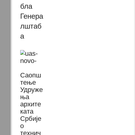
бла
Генера
лштаб
а
Саопш
тење
Удруже
ња
архите
ката
Србије
о
технич