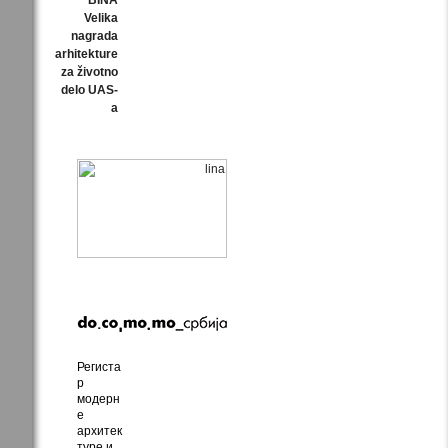
Velika
nagrada
arhitekture
za životno
delo UAS-
a
Региста
р
модерн
е
архитек
туре и