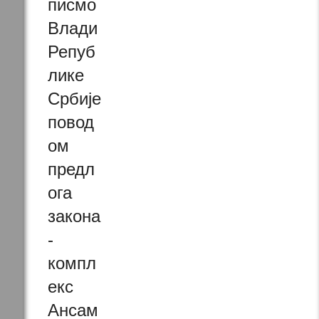
писмо
Влади
Репуб
лике
Србије
повод
ом
предл
ога
закона
-
компл
екс
Ансам