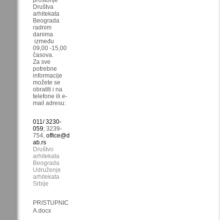
Društva
arhitekata
Beograda
radnim
danima
između
09,00 -15,00
časova.
Za sve
potrebne
informacije
možete se
obratiti i na
telefone ili e-
mail adresu:
011/ 3230-
059
; 3239-
754,
office@d
ab.rs
Društvo
arhitekata
Beograda
Udruženje
arhitekata
Srbije
PRISTUPNIC
A.docx