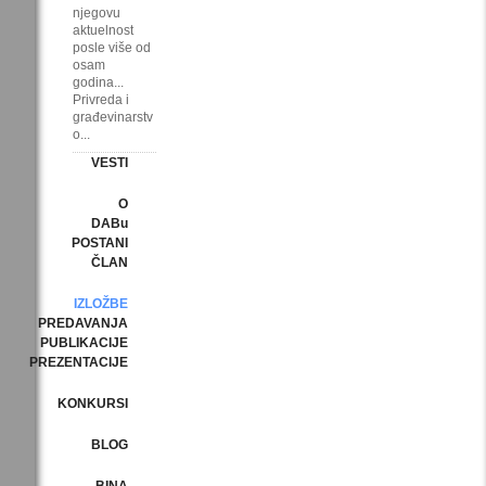
njegovu
aktuelnost
posle više od
osam
godina...
Privreda i
građevinarstv
o...
VESTI
O
DABu
POSTANI
ČLAN
IZLOŽBE
PREDAVANJA
PUBLIKACIJE
PREZENTACIJE
KONKURSI
BLOG
BINA