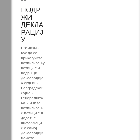
ПОДР
ЖИ
ДЕКЛА
РАЦИЈ
У
Позивамо
вас да се
прикључите
потписивању
петиције и
подршци
Декларације
о судбини
Београдског
сајма и
Генералшта
ба. Линк за
потписивањ
е петиције и
додатне
информациј
е о самој
Декларацији
можете