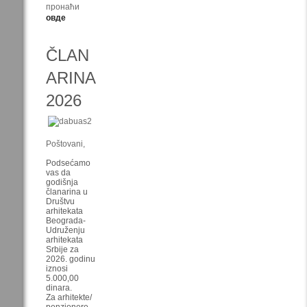
пронаћи
овде
ČLAN
ARINA
2026
Poštovani,
Podsećamo
vas da
godišnja
članarina u
Društvu
arhitekata
Beograda-
Udruženju
arhitekata
Srbije za
2026. godinu
iznosi
5.000,00
dinara.
Za arhitekte/
penzionere