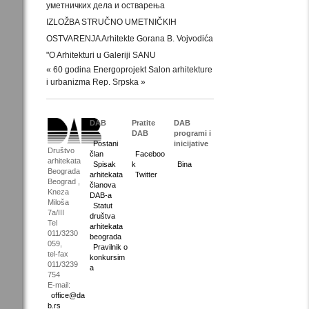
уметничких дела и остварења
IZLOŽBA STRUČNO UMETNIČKIH
OSTVARENJA Arhitekte Gorana B. Vojvodića
"O Arhitekturi u Galeriji SANU
« 60 godina Energoprojekt
Salon arhitekture
i urbanizma Rep. Srpska »
DAB
Pratite
DAB
DAB
programi i
Postani
inicijative
Društvo
član
Faceboo
arhitekata
Spisak
k
Bina
Beograda
arhitekata
Twitter
Beograd ,
članova
Kneza
DAB-a
Miloša
Statut
7a/III
društva
Tel
arhitekata
011/3230
beograda
059,
Pravilnik o
tel-fax
konkursim
011/3239
a
754
E-mail:
office@da
b.rs