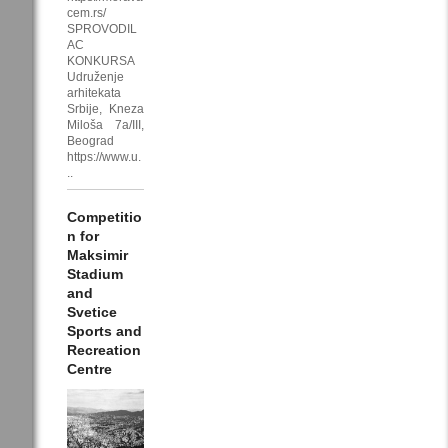
cem.rs/
SPROVODIL
AC
KONKURSA
Udruženje
arhitekata
Srbije, Kneza
Miloša 7a/III,
Beograd
https://www.u.
..
Competitio
n for
Maksimir
Stadium
and
Svetice
Sports and
Recreation
Centre