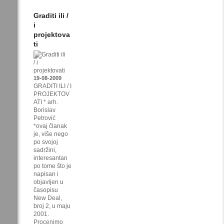
Graditi ili /
i
projektova
ti
19-08-2009
GRADITI ILI / I
PROJEKTOV
ATI * arh.
Borislav
Petrović
*ovaj članak
je, više nego
po svojoj
sadržini,
interesantan
po tome što je
napisan i
objavljen u
časopisu
New Deal,
broj 2, u maju
2001.
Procenimo