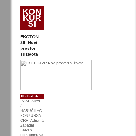
KON
KUR
SI
EKOTON
26: Novi
prostori
suživota
01-06-2026
RASPISIVAČ
/
NARUČILAC
KONKURSA
CRH Adria &
Zapadni
Balkan
https://morava