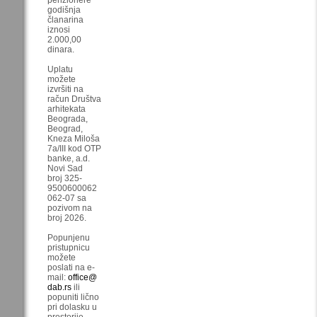
godišnja
članarina
iznosi
2.000,00
dinara.
Uplatu
možete
izvršiti na
račun Društva
arhitekata
Beograda,
Beograd,
Kneza Miloša
7a/III kod OTP
banke, a.d.
Novi Sad
broj 325-
9500600062
062-07 sa
pozivom na
broj 2026.
Popunjenu
pristupnicu
možete
poslati na e-
mail:
office@
dab.rs
ili
popuniti lično
pri dolasku u
prostorije