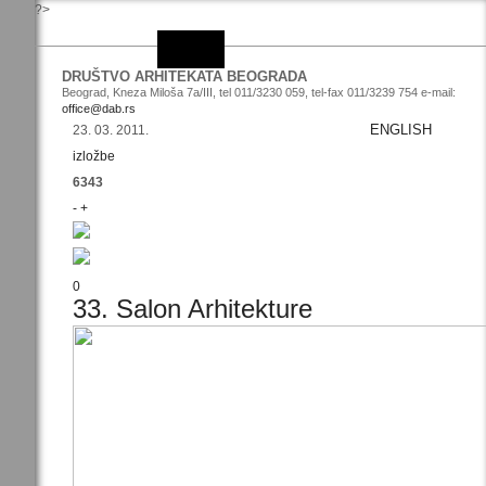
?>
DRUŠTVO ARHITEKATA BEOGRADA
Beograd, Kneza Miloša 7a/III, tel 011/3230 059, tel-fax 011/3239 754 e-mail:
office@dab.rs
ENGLISH
23. 03. 2011.
izložbe
6343
-
+
0
33. Salon Arhitekture