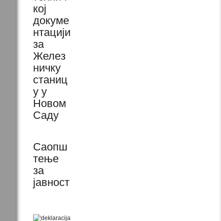
кој
докуме
нтацији
за
Желез
ничку
станиц
у у
Новом
Саду
Саопш
тење
за
јавност