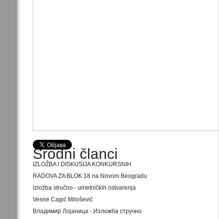
Srodni članci
IZLOŽBA I DISKUSIJA KONKURSNIH
RADOVA ZA BLOK 18 na Novom Beogradu
Izložba stručno - umetničkih ostvarenja
Vesne Cagić Milošević
Владимир Лојаница - Изложба стручно