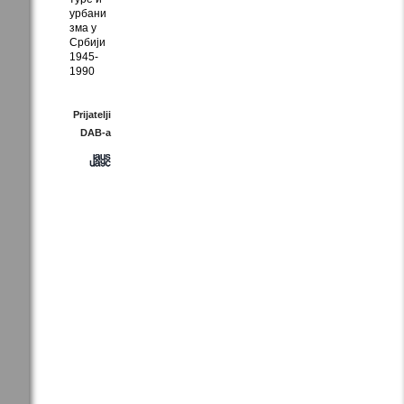
урбани
зма у
Србији
1945-
1990
Prijatelji
DAB-a