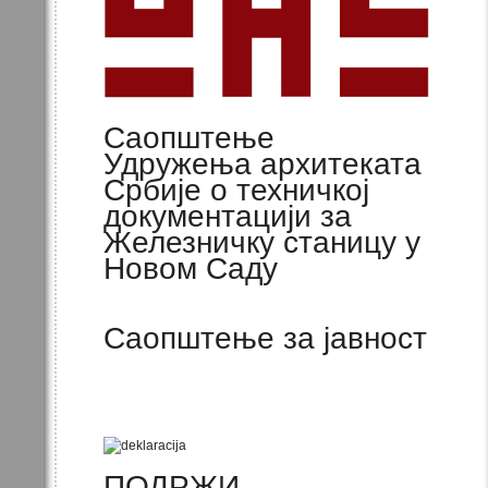
Саопштење
Удружења архитеката
Србије о техничкој
документацији за
Железничку станицу у
Новом Саду
Саопштење за јавност
ПОДРЖИ