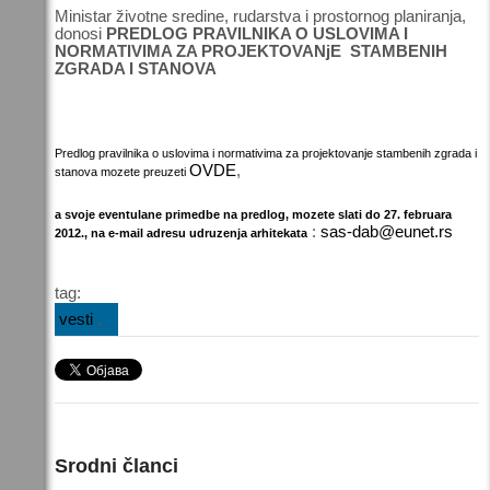
Ministar životne sredine, rudarstva i prostornog planiranja,
donosi
PREDLOG
PRAVILNIKA O USLOVIMA I
NORMATIVIMA ZA PROJEKTOVANjE STAMBENIH
ZGRADA I STANOVA
Predlog pravilnika o uslovima i normativima za projektovanje stambenih zgrada i
OVDE
,
stanova mozete preuzeti
a svoje eventulane primedbe na predlog, mozete slati do 27. februara
:
sas-dab@eunet.rs
2012., na e-mail adresu udruzenja arhitekata
tag:
vesti
Srodni članci