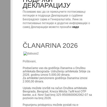
ДЕКЛАРАЦИЈУ
Позивамо вас да се прикључите потписивању
петиције и подршци Декларације о судбини
Београдског сајма и Генералштаба. Линк за
потписивање петиције и додатне информације о
самој Декларацији можете пронаћи
овде
ČLANARINA 2026
Poštovani,
Podsećamo vas da godišnja članarina u Društvu
arhitekata Beograda- Udruženju arhitekata Srbije za
2026. godinu iznosi 5.000,00 dinara.
Za arhitekte/ penzionere godišnja članarina iznosi
2.000,00 dinara.
Uplatu možete izvršiti na račun Društva arhitekata
Beograda, Beograd, Kneza Miloša 7a/III kod OTP
banke, a.d. Novi Sad broj 325-9500600062062-07 sa
pozivom na broj 2026.
Popunjenu pristupnicu možete poslati na e-