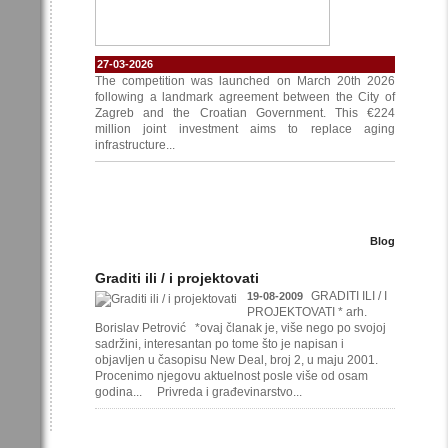
27-03-2026
The competition was launched on March 20th 2026
following a landmark agreement between the City of
Zagreb and the Croatian Government. This €224
million joint investment aims to replace aging
infrastructure...
Blog
Graditi ili / i projektovati
GRADITI ILI / I
19-08-2009
PROJEKTOVATI * arh.
Borislav Petrović *ovaj članak je, više nego po svojoj
sadržini, interesantan po tome što je napisan i
objavljen u časopisu New Deal, broj 2, u maju 2001.
Procenimo njegovu aktuelnost posle više od osam
godina... Privreda i građevinarstvo...