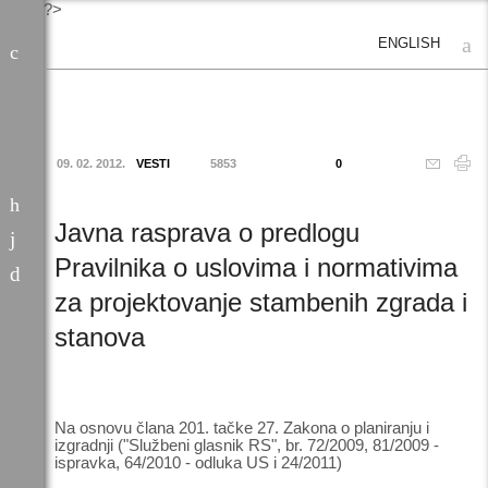
?>
ENGLISH
09. 02. 2012.
VESTI
5853
0
Javna rasprava o predlogu
Pravilnika o uslovima i normativima
za projektovanje stambenih zgrada i
stanova
Na osnovu člana 201. tačke 27. Zakona o planiranju i
izgradnji ("Službeni glasnik RS", br. 72/2009, 81/2009 -
ispravka, 64/2010 - odluka US i 24/2011)