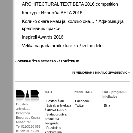
ARCHITECTURAL TEXT BETA 2016 competition
Конкурс: Изложба BETA 2016
Kолико снаге имам ја, колико сна… * Афирмација
креативних пракси
Inspireli Awards 2016
Velika nagrada arhitekture za životno delo
« GENERALŠTAB BEOGRAD - SAOPŠTENJE
IN MEMORIAM | MIHAILO ŽIVADINOVIĆ »
DAB
Pratite DAB
DAB
programi i
inicijative
Postani član
Facebook
Društvo
Spisak arhitekata
Twitter
Bina
arhitekata
članova DAB-a
Beograda
Statut društva
Beograd , Kneza
arhitekata
Miloša 7a/III
beograda
Tel 011/3230 059,
Pravilnik o
tel-fax 011/3239
konkursima