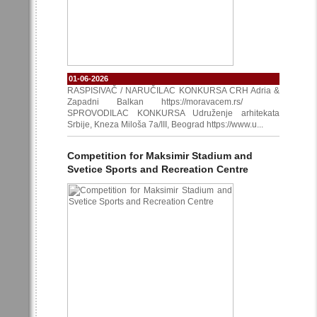
01-06-2026
RASPISIVAČ / NARUČILAC KONKURSA CRH Adria &
Zapadni Balkan https://moravacem.rs/
SPROVODILAC KONKURSA Udruženje arhitekata
Srbije, Kneza Miloša 7a/III, Beograd https://www.u...
Competition for Maksimir Stadium and
Svetice Sports and Recreation Centre