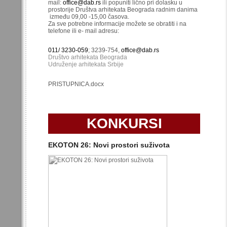
mail:
office@dab.rs
ili popuniti lično pri dolasku u
prostorije Društva arhitekata Beograda radnim danima
između 09,00 -15,00 časova.
Za sve potrebne informacije možete se obratiti i na
telefone ili e- mail adresu:
011/ 3230-059
; 3239-754,
office@dab.rs
Društvo arhitekata Beograda
Udruženje arhitekata Srbije
PRISTUPNICA.docx
KONKURSI
EKOTON 26: Novi prostori suživota