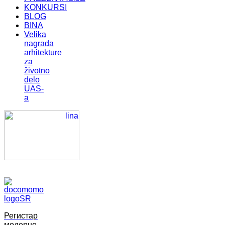
KONKURSI
BLOG
BINA
Velika
nagrada
arhitekture
za
životno
delo
UAS-
a
Регистар
модерне