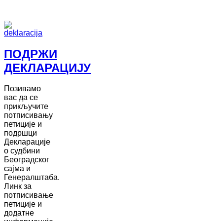
ПОДРЖИ
ДЕКЛАРАЦИЈУ
Позивамо
вас да се
прикључите
потписивању
петиције и
подршци
Декларације
о судбини
Београдског
сајма и
Генералштаба.
Линк за
потписивање
петиције и
додатне