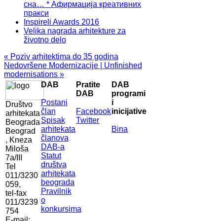
сна… * Афирмација креативних
пракси
Inspireli Awards 2016
Velika nagrada arhitekture za
životno delo
« Poziv arhitektima do 35 godina
Nedovršene Modernizacije | Unfinished
modernisations »
DAB
Pratite
DAB
DAB
programi
Postani
i
Društvo
član
Facebook
inicijative
arhitekata
Spisak
Twitter
Beograda
arhitekata
Bina
Beograd
članova
, Kneza
DAB-a
Miloša
Statut
7a/III
društva
Tel
arhitekata
011/3230
beograda
059,
Pravilnik
tel-fax
o
011/3239
konkursima
754
E-mail: