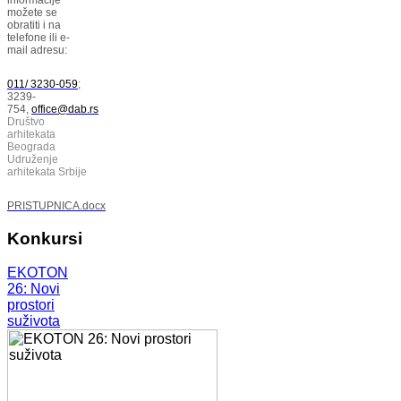
možete se
obratiti i na
telefone ili e-
mail adresu:
011/ 3230-059
;
3239-
754,
office@dab.rs
Društvo
arhitekata
Beograda
Udruženje
arhitekata Srbije
PRISTUPNICA.docx
Konkursi
EKOTON
26: Novi
prostori
suživota