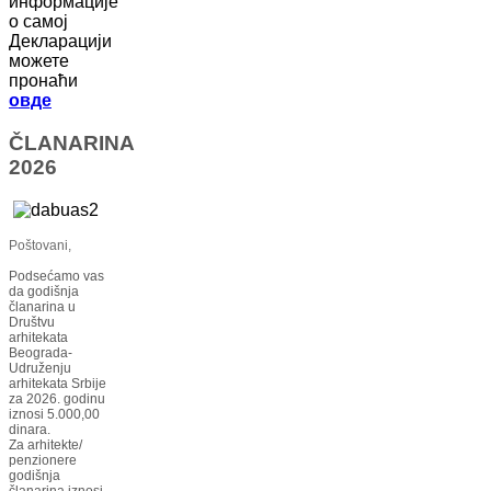
информације
о самој
Декларацији
можете
пронаћи
овде
ČLANARINA
2026
Poštovani,
Podsećamo vas
da godišnja
članarina u
Društvu
arhitekata
Beograda-
Udruženju
arhitekata Srbije
za 2026. godinu
iznosi 5.000,00
dinara.
Za arhitekte/
penzionere
godišnja
članarina iznosi