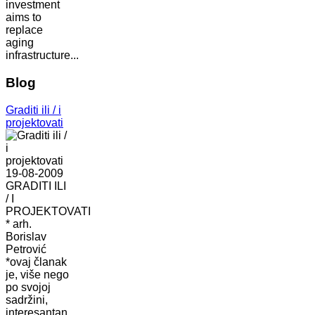
investment
aims to
replace
aging
infrastructure...
Blog
Graditi ili / i
projektovati
19-08-2009
GRADITI ILI
/ I
PROJEKTOVATI
* arh.
Borislav
Petrović
*ovaj članak
je, više nego
po svojoj
sadržini,
interesantan