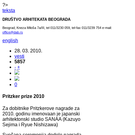
?>
teksta
DRUŠTVO ARHITEKATA BEOGRADA
Beograd, Kneza Miloša 7a/III, tel 011/3230 059, tel-fax 011/3239 754 e-mail:
office@dab.rs
english
28. 03. 2010.
vesti
5857
-
+
0
Pritzker prize 2010
Za dobitnike Pritzkerove nagrade za
2010. godinu imenovaan je japanski
arhitektonski studio SANAA (Kazuyo
Sejima i Ryue Nishizawa)
Svečana ceremonija dodele nagrada