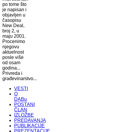
po tome što
je napisan i
objavljen u
časopisu
New Deal,
broj 2, u
maju 2001.
Procenimo
njegovu
aktuelnost
posle više
od osam
godina...
Privreda i
građevinarstvo...
VESTI
O
DABu
POSTANI
ČLAN
IZLOŽBE
PREDAVANJA
PUBLIKACIJE
PREZENTACIJE