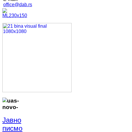
office@dab.rs
Јавно
писмо