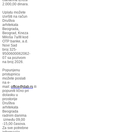
2.000,00 dinara.
Uplatu možete
izvršiti na račun
Društva
arhitekata
Beograda,
Beograd, Kneza
Miloša 7a/III kod
OTP banke, a.d.
Novi Sad
broj 325-
9500600062062-
07 sa pozivom
na broj 2026.
Popunjenu
pristupnicu
možete poslati
na e-
mail:
office@dab.rs
ili
popuniti lično pri
dolasku u
prostorije
Društva
arhitekata
Beograda
radnim danima
između 09,00
-15,00 časova.
Za sve potrebne
informacije