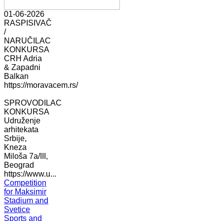
01-06-2026
RASPISIVAČ
/
NARUČILAC
KONKURSA
CRH Adria
& Zapadni
Balkan
https://moravacem.rs/
SPROVODILAC
KONKURSA
Udruženje
arhitekata
Srbije,
Kneza
Miloša 7a/III,
Beograd
https://www.u...
Competition
for Maksimir
Stadium and
Svetice
Sports and