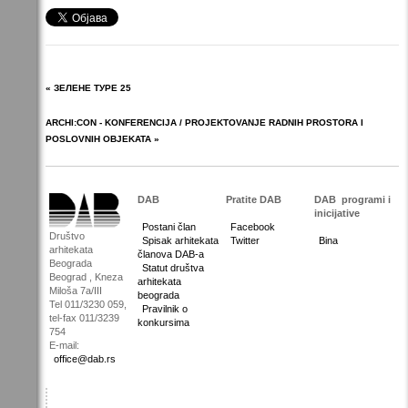
« ЗЕЛЕНЕ ТУРЕ 25
ARCHI:CON - KONFERENCIJA / PROJEKTOVANJE RADNIH PROSTORA I
POSLOVNIH OBJEKATA »
DAB
Pratite DAB
DAB
programi i
inicijative
Postani član
Facebook
Društvo
Spisak arhitekata
Twitter
Bina
arhitekata
članova DAB-a
Beograda
Statut društva
Beograd , Kneza
arhitekata
Miloša 7a/III
beograda
Tel 011/3230 059,
Pravilnik o
tel-fax 011/3239
konkursima
754
E-mail:
office@dab.rs