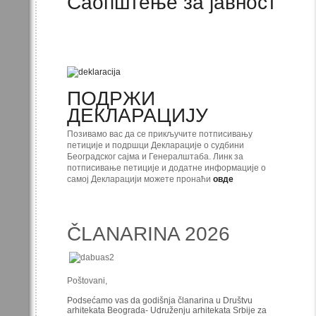
Саопштење за јавност
ПОДРЖИ
ДЕКЛАРАЦИЈУ
Позивамо вас да се прикључите потписивању
петиције и подршци Декларације о судбини
Београдског сајма и Генералштаба. Линк за
потписивање петиције и додатне информације о
самој Декларацији можете пронаћи
овде
ČLANARINA 2026
Poštovani,
Podsećamo vas da godišnja članarina u Društvu
arhitekata Beograda- Udruženju arhitekata Srbije za