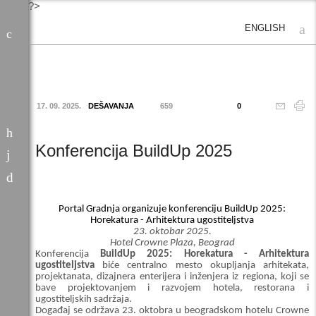
?>
ENGLISH
17. 09. 2025.
DEŠAVANJA
659
0
Konferencija BuildUp 2025
Portal Gradnja organizuje konferenciju BuildUp 2025:
Horekatura - Arhitektura ugostiteljstva
23. oktobar 2025.
Hotel Crowne Plaza, Beograd
Konferencija
BuildUp 2025: Horekatura - Arhitektura
ugostiteljstva
biće centralno mesto okupljanja arhitekata,
projektanata, dizajnera enterijera i inženjera iz regiona, koji se
bave projektovanjem i razvojem hotela, restorana i
ugostiteljskih sadržaja.
Događaj se održava 23. oktobra u beogradskom hotelu Crowne