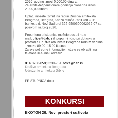
2026. godinu iznosi 5.000,00 dinara.
Za arhitekte/ penzionere godišnja članarina iznosi
2.000,00 dinara.
Uplatu možete izvršiti na račun Društva arhitekata
Beograda, Beograd, Kneza Miloša 7a/III kod OTP
banke, a.d. Novi Sad broj 325-9500600062062-07 sa
pozivom na broj 2026.
Popunjenu pristupnicu možete poslati na e-
mail:
office@dab.rs
ili popuniti lično pri dolasku u
prostorije Društva arhitekata Beograda radnim danima
između 09,00 -15,00 časova.
Za sve potrebne informacije možete se obratiti i na
telefone ili e- mail adresu:
011/ 3230-059
; 3239-754,
office@dab.rs
Društvo arhitekata Beograda
Udruženje arhitekata Srbije
PRISTUPNICA.docx
KONKURSI
EKOTON 26: Novi prostori suživota