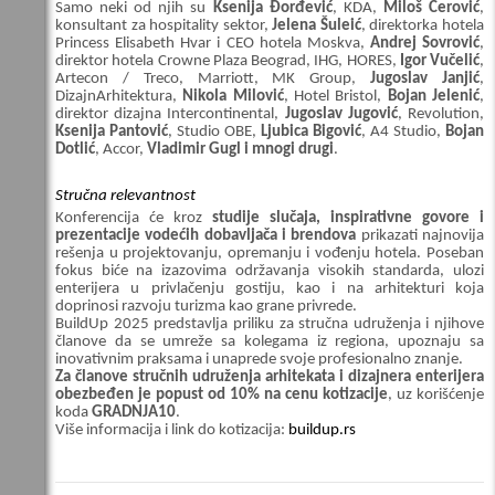
Samo neki od njih su
Ksenija Đorđević
, KDA,
Miloš Cerović
,
konsultant za hospitality sektor,
Jelena Šuleić
, direktorka hotela
Princess Elisabeth Hvar i CEO hotela Moskva,
Andrej Sovrović
,
direktor hotela Crowne Plaza Beograd, IHG, HORES,
Igor Vučelić
,
Artecon / Treco, Marriott, MK Group,
Jugoslav Janjić
,
DizajnArhitektura,
Nikola Milović
, Hotel Bristol,
Bojan Jelenić
,
direktor dizajna Intercontinental,
Jugoslav Jugović
, Revolution,
Ksenija Pantović
, Studio OBE,
Ljubica Bigović
, A4 Studio,
Bojan
Dotlić
, Accor,
Vladimir Gugl i mnogi drugi
.
Stručna relevantnost
Konferencija će kroz
studije slučaja, inspirativne govore i
prezentacije vodećih dobavljača i brendova
prikazati najnovija
rešenja u projektovanju, opremanju i vođenju hotela. Poseban
fokus biće na izazovima održavanja visokih standarda, ulozi
enterijera u privlačenju gostiju, kao i na arhitekturi koja
doprinosi razvoju turizma kao grane privrede.
BuildUp 2025 predstavlja priliku za stručna udruženja i njihove
članove da se umreže sa kolegama iz regiona, upoznaju sa
inovativnim praksama i unaprede svoje profesionalno znanje.
Za članove stručnih udruženja arhitekata i dizajnera enterijera
obezbeđen je
popust od 10% na cenu kotizacije
, uz korišćenje
koda
GRADNJA10
.
Više informacija i link do kotizacija:
buildup.rs