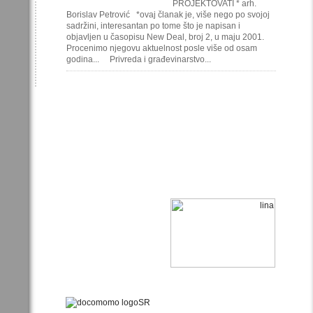
PROJEKTOVATI * arh.
Borislav Petrović *ovaj članak je, više nego po svojoj
sadržini, interesantan po tome što je napisan i
objavljen u časopisu New Deal, broj 2, u maju 2001.
Procenimo njegovu aktuelnost posle više od osam
godina... Privreda i građevinarstvo...