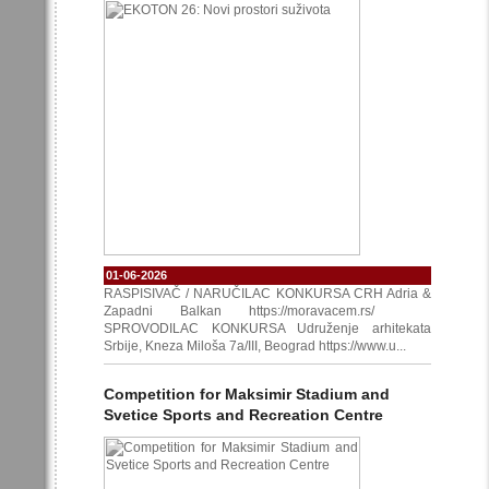
01-06-2026
RASPISIVAČ / NARUČILAC KONKURSA CRH Adria &
Zapadni Balkan https://moravacem.rs/
SPROVODILAC KONKURSA Udruženje arhitekata
Srbije, Kneza Miloša 7a/III, Beograd https://www.u...
Competition for Maksimir Stadium and
Svetice Sports and Recreation Centre