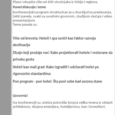
Plaza i okupiće više od 400 stručnjaka iz Srbije i regiona.
Panel diskusije i teme
Konferencijski program strukturiran je u dva ključna predavanja,
četiri panela, svaki sa uvodnim govorom, studijom slučaja i video
prezentacijom.
Teme panela su:
Više od kreveta: Hoteli i spa centri kao faktor razvoja
destinacije
Dizajn koji prodaje noć: Kako projektovati hotele i restorane da
privuku gosta
Hoteli kao mali grad: Kako izgraditi i održavati hotel po
rigoroznim standardima
Pun program - pun hotel: Šta puni sobe kad sezona stane
Govornici
Na konferenciji su učešće potvrdila brojna velika imena iz oblasti
arhitekture, dizajna enterijera, hotelijerstva, kao i investitori.