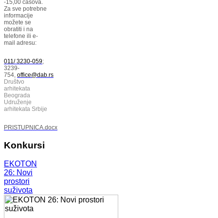
-15,00 časova.
Za sve potrebne
informacije
možete se
obratiti i na
telefone ili e-
mail adresu:
011/ 3230-059
;
3239-
754,
office@dab.rs
Društvo
arhitekata
Beograda
Udruženje
arhitekata Srbije
PRISTUPNICA.docx
Konkursi
EKOTON
26: Novi
prostori
suživota