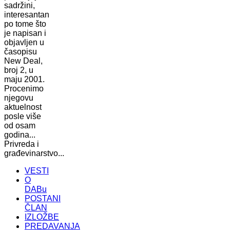
sadržini,
interesantan
po tome što
je napisan i
objavljen u
časopisu
New Deal,
broj 2, u
maju 2001.
Procenimo
njegovu
aktuelnost
posle više
od osam
godina...
Privreda i
građevinarstvo...
VESTI
O
DABu
POSTANI
ČLAN
IZLOŽBE
PREDAVANJA