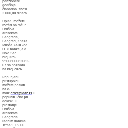
penzionere
godišnja
članarina iznosi
2.000,00 dinara.
Uplatu možete
izvršiti na račun
Društva
arhitekata
Beograda,
Beograd, Kneza
Miloša 7a/III kod
OTP banke, a.d.
Novi Sad
broj 325-
9500600062062-
07 sa pozivom
na broj 2026.
Popunjenu
pristupnicu
možete poslati
na e-
mail:
office@dab.rs
ili
popuniti lično pri
dolasku u
prostorije
Društva
arhitekata
Beograda
radnim danima
između 09,00