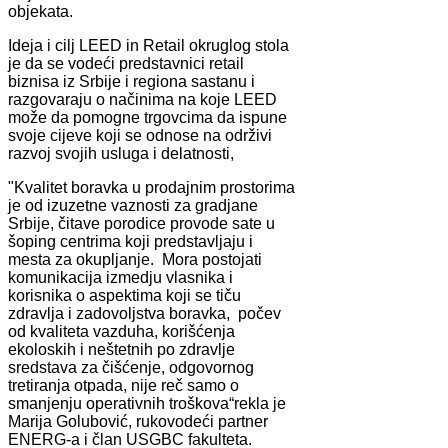
objekata.
Ideja i cilj LEED in Retail okruglog stola
je da se vodeći predstavnici retail
biznisa iz Srbije i regiona sastanu i
razgovaraju o načinima na koje LEED
može da pomogne trgovcima da ispune
svoje cijeve koji se odnose na održivi
razvoj svojih usluga i delatnosti,
"Kvalitet boravka u prodajnim prostorima
je od izuzetne vaznosti za gradjane
Srbije, čitave porodice provode sate u
šoping centrima koji predstavljaju i
mesta za okupljanje. Mora postojati
komunikacija izmedju vlasnika i
korisnika o aspektima koji se tiču
zdravlja i zadovoljstva boravka, počev
od kvaliteta vazduha, korišćenja
ekoloskih i neštetnih po zdravlje
sredstava za čišćenje, odgovornog
tretiranja otpada, nije reč samo o
smanjenju operativnih troškova“rekla je
Marija Golubović, rukovodeći partner
ENERG-a i član USGBC fakulteta.