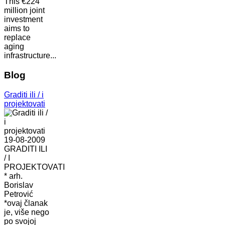
This €224
million joint
investment
aims to
replace
aging
infrastructure...
Blog
Graditi ili / i
projektovati
19-08-2009
GRADITI ILI
/ I
PROJEKTOVATI
* arh.
Borislav
Petrović
*ovaj članak
je, više nego
po svojoj