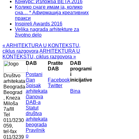
Конкурс: Изложба BETA 2016
Kолико снаге имам ја, колико
сна… * Афирмација креативних
пракси
Inspireli Awards 2016
Velika nagrada arhitekture za
životno delo
« ARHITEKTURA U KONTEKSTU,
ciklus razgovora
ARHITEKTURA U
KONTEKSTU, ciklus razgovora »
DAB
Pratite
DAB
DAB
programi
Postani
i
Društvo
član
Facebook
inicijative
arhitekata
Spisak
Twitter
Beograda
arhitekata
Bina
Beograd
članova
, Kneza
DAB-a
Miloša
Statut
7a/III
društva
Tel
arhitekata
011/3230
beograda
059,
Pravilnik
tel-fax
o
011/3239