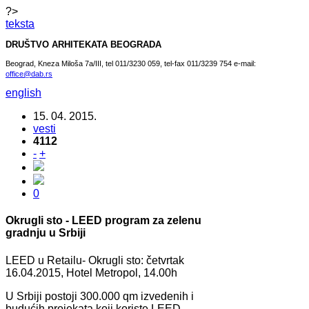
?>
teksta
DRUŠTVO ARHITEKATA BEOGRADA
Beograd, Kneza Miloša 7a/III, tel 011/3230 059, tel-fax 011/3239 754 e-mail:
office@dab.rs
english
15. 04. 2015.
vesti
4112
-
+
0
Okrugli sto - LEED program za zelenu
gradnju u Srbiji
LEED u Retailu- Okrugli sto: četvrtak
16.04.2015, Hotel Metropol, 14.00h
U Srbiji postoji 300.000 qm izvedenih i
budućih projekata koji koriste LEED