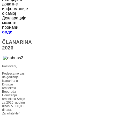
додатне
информације
о самој
Декларацији
можете
пронаћи
овде
ČLANARINA
2026
Poštovani,
Podsećamo vas
da godišnja
članarina u
Društvu
arhitekata
Beograda-
Udruženju
arhitekata Srbije
za 2026. godinu
iznosi 5.000,00
dinara.
Za arhitekte/