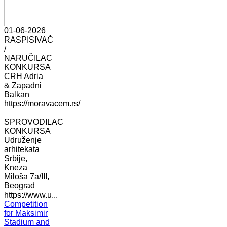
01-06-2026
RASPISIVAČ
/
NARUČILAC
KONKURSA
CRH Adria
& Zapadni
Balkan
https://moravacem.rs/
SPROVODILAC
KONKURSA
Udruženje
arhitekata
Srbije,
Kneza
Miloša 7a/III,
Beograd
https://www.u...
Competition
for Maksimir
Stadium and