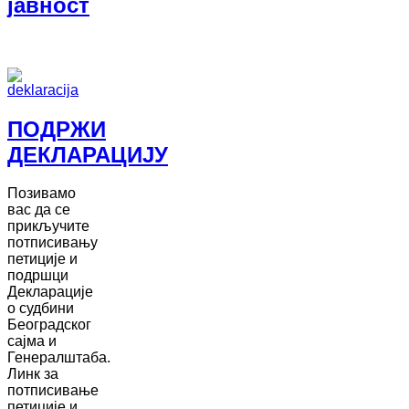
јавност
ПОДРЖИ
ДЕКЛАРАЦИЈУ
Позивамо
вас да се
прикључите
потписивању
петиције и
подршци
Декларације
о судбини
Београдског
сајма и
Генералштаба.
Линк за
потписивање
петиције и