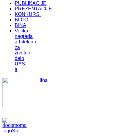
PUBLIKACIJE
PREZENTACIJE
KONKURSI
BLOG
BINA
Velika
nagrada
arhitekture
za
životno
delo
UAS-
a