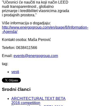
"Učesnici će naučiti na koji način LEED
nudi transparentnost , globalno
priznanje i kredibilitet vlasnicima zgrada
i prodajnih prostora."
Više informacija o dogadjaju:
http://www.energogroup.com/en/page/8/Information-
-Agenda/
Kontakt osoba: Maša Perović
Telefon: 0638411566
Email:
events@energogroup.com
tag:
vesti
Srodni članci
ARCHITECTURAL TEXT BETA
2016 competition