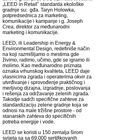
„LEED in Retail" standarda ekološke
gradnje su: gđa. Taryn Holowka,
potpredsednica za marketing,
komunikacije i kampanje i g. Joseph
Crea, direktor za međunarodni
marketing i komunikacije.
LEED, ili Leadership in Energy &
Environmental Design, redefiniše način
na koji razmišljamo o mestima gde
živimo, radimo, učimo, gde se igramo ili
molimo. Kao međunarodno priznata
oznaka vrhunskog kvaliteta, LEED daje
vlasnicima zgrada i operaterima okvir za
utvrđivanje i sprovođenje praktičnog i
merljivog dizajna, izgradnje, poslovanja
i rešenja za održavanje zelenih zgrada.
Takodje sadrži specifične zahteve za
standardizaciju zelene gradnje koja se
odnosi na male tržišne prostore - od
stanarskih zahteva do specifičnih
potreba energije i vode.
LEED se koristi u 150 zemalja širom
svijeta sa sa 69.000 sertifikovanih