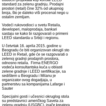
standard za zelenu gradnju. Prodajni
prostori (retail) čine 32% od ukupnog
broja, što je daleko viši procenat nego u
ostalim zemljam.
Vodeći rukovodioci u svetu Retaila,
developeri, maloprodaja, bankari
sastaju se kako bi razgovarali o primeni
LEED standarda u Srbiji i regionu.
U četvrtak 16. aprila 2015. godine u
Beogradu će biti organizovan okrugli sto
LEED in Retail, gde će se razgovarati o
zelenoj gradnji prodajnih prostora,
odnosno retaila. Firma ENERGO
vodeća konsultantska kuća u oblasti
zelene gradnje i LEED sertifikacije, sa
sedištem u Beogradu i Milanu je
organizator ovog dogadjaja, u
partnerstvu sa kompanijama Lafarge i
Sauter
Specijalni gosti i učesnici okruglog stola
su predstavnici američkog Saveta za
zelenu gradnju (USGBC), inače kreatora