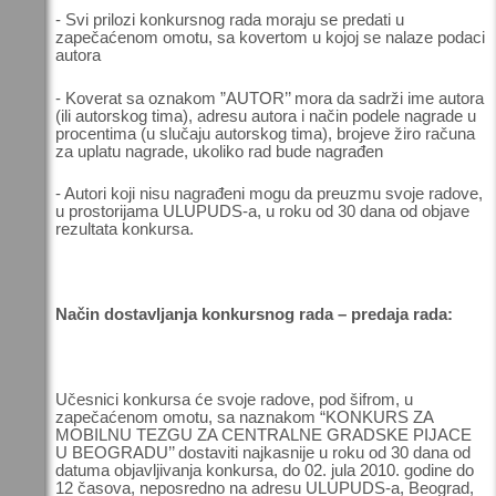
- Svi prilozi konkursnog rada moraju se predati u
zapečaćenom omotu, sa kovertom u kojoj se nalaze podaci
autora
- Koverat sa oznakom ”AUTOR’’ mora da sadrži ime autora
(ili autorskog tima), adresu autora i način podele nagrade u
procentima (u slučaju autorskog tima), brojeve žiro računa
za uplatu nagrade, ukoliko rad bude nagrađen
- Autori koji nisu nagrađeni mogu da preuzmu svoje radove,
u prostorijama ULUPUDS-a, u roku od 30 dana od objave
rezultata konkursa.
Način dostavljanja konkursnog rada – predaja rada:
Učesnici konkursa će svoje radove, pod šifrom, u
zapečaćenom omotu, sa naznakom “KONKURS ZA
MOBILNU TEZGU ZA CENTRALNE GRADSKE PIJACE
U BEOGRADU’’ dostaviti najkasnije u roku od 30 dana od
datuma objavljivanja konkursa, do 02. jula 2010. godine do
12 časova, neposredno na adresu ULUPUDS-a, Beograd,