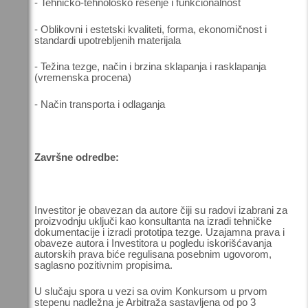
- Tehničko-tehnološko rešenje i funkcionalnost
- Oblikovni i estetski kvaliteti, forma, ekonomičnost i
standardi upotrebljenih materijala
- Težina tezge, način i brzina sklapanja i rasklapanja
(vremenska procena)
- Način transporta i odlaganja
Završne odredbe:
Investitor je obavezan da autore čiji su radovi izabrani za
proizvodnju uključi kao konsultanta na izradi tehničke
dokumentacije i izradi prototipa tezge. Uzajamna prava i
obaveze autora i Investitora u pogledu iskorišćavanja
autorskih prava biće regulisana posebnim ugovorom,
saglasno pozitivnim propisima.
U slučaju spora u vezi sa ovim Konkursom u prvom
stepenu nadležna je Arbitraža sastavljena od po 3