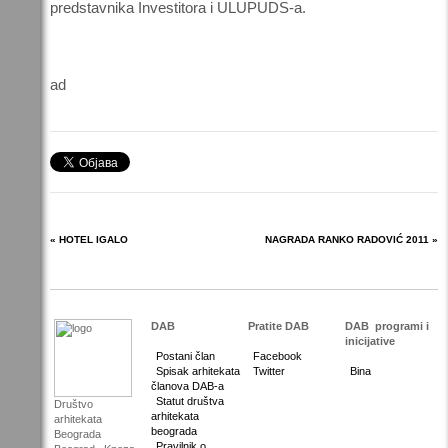
predstavnika Investitora i ULUPUDS-a.
ad
« HOTEL IGALO
NAGRADA RANKO RADOVIĆ 2011 »
DAB
Pratite DAB
DAB
programi i
inicijative
Postani član
Facebook
Spisak arhitekata
Twitter
Bina
članova DAB-a
Statut društva
Društvo
arhitekata
arhitekata
beograda
Beograda
Pravilnik o