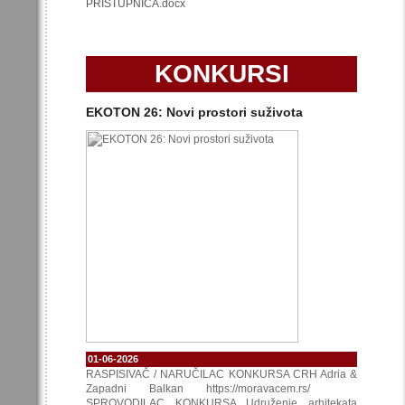
PRISTUPNICA.docx
KONKURSI
EKOTON 26: Novi prostori suživota
01-06-2026
RASPISIVAČ / NARUČILAC KONKURSA CRH Adria &
Zapadni Balkan https://moravacem.rs/
SPROVODILAC KONKURSA Udruženje arhitekata