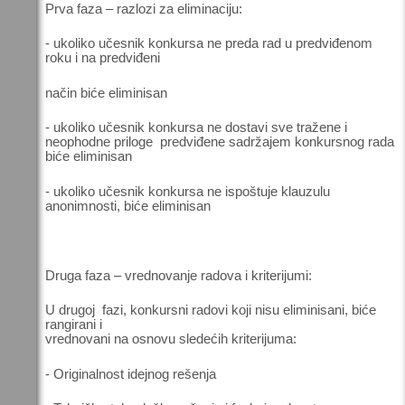
Prva faza – razlozi za eliminaciju:
- ukoliko učesnik konkursa ne preda rad u predviđenom
roku i na predviđeni
način biće eliminisan
- ukoliko učesnik konkursa ne dostavi sve tražene i
neophodne priloge predviđene sadržajem konkursnog rada
biće eliminisan
- ukoliko učesnik konkursa ne ispoštuje klauzulu
anonimnosti, biće eliminisan
Druga faza – vrednovanje radova i kriterijumi:
U drugoj fazi, konkursni radovi koji nisu eliminisani, biće
rangirani i
vrednovani na osnovu sledećih kriterijuma:
- Originalnost idejnog rešenja