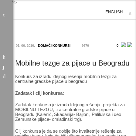
?>
ENGLISH
01. 06. 2010.
DOMAĆI KONKURSI
9670
0
Mobilne tezge za pijace u Beogradu
Konkurs za izradu idejnog rešenja mobilnih tezgi za
centralne gradske pijace u beogradu
Zadatak i cilj konkursa:
Zadatak konkursa je izrada Idejnog rešenja- projekta za
MOBILNU TEZGU, za centralne gradske pijace u
Beogradu (Kalenić, Skadarlija- Bajloni, Palilulska i deo
Zemunske pijace- omladinski trg).
Cilj konkursa je da se dobije što kvalitetnije rešenje za
mobilnu tezgu, koja će biti višenamenska (za prodaju na