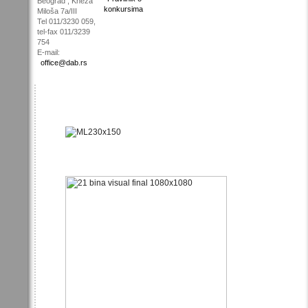
Beograd , Kneza
konkursima
Miloša 7a/III
Tel 011/3230 059,
tel-fax 011/3239
754
E-mail:
office@dab.rs