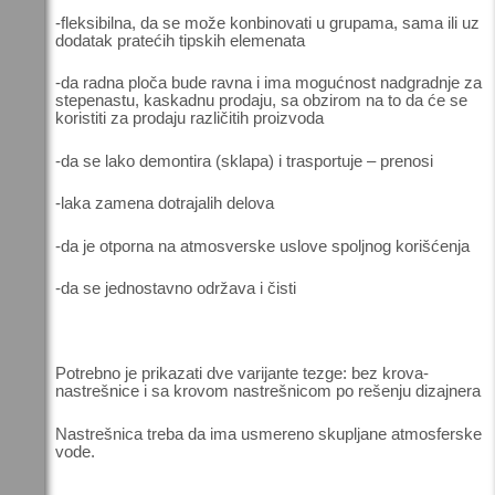
-fleksibilna, da se može konbinovati u grupama, sama ili uz
dodatak pratećih tipskih elemenata
-da radna ploča bude ravna i ima mogućnost nadgradnje za
stepenastu, kaskadnu prodaju, sa obzirom na to da će se
koristiti za prodaju različitih proizvoda
-da se lako demontira (sklapa) i trasportuje – prenosi
-laka zamena dotrajalih delova
-da je otporna na atmosverske uslove spoljnog korišćenja
-da se jednostavno održava i čisti
Potrebno je prikazati dve varijante tezge: bez krova-
nastrešnice i sa krovom nastrešnicom po rešenju dizajnera
Nastrešnica treba da ima usmereno skupljane atmosferske
vode.