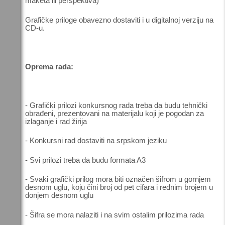
maketa ili perspektiva)
Grafičke priloge obavezno dostaviti i u digitalnoj verziju na
CD-u.
Oprema rada:
- Grafički prilozi konkursnog rada treba da budu tehnički
obrađeni, prezentovani na materijalu koji je pogodan za
izlaganje i rad žirija
- Konkursni rad dostaviti na srpskom jeziku
- Svi prilozi treba da budu formata A3
- Svaki grafički prilog mora biti označen šifrom u gornjem
desnom uglu, koju čini broj od pet cifara i rednim brojem u
donjem desnom uglu
- Šifra se mora nalaziti i na svim ostalim prilozima rada