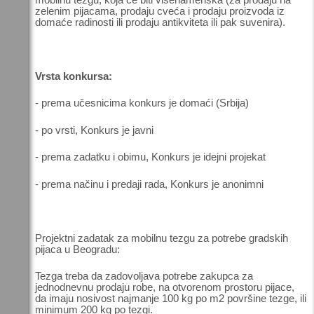
zelenim pijacama, prodaju cveća i prodaju proizvoda iz
domaće radinosti ili prodaju antikviteta ili pak suvenira).
Vrsta konkursa:
- prema učesnicima konkurs je domaći (Srbija)
- po vrsti, Konkurs je javni
- prema zadatku i obimu, Konkurs je idejni projekat
- prema načinu i predaji rada, Konkurs je anonimni
Projektni zadatak za mobilnu tezgu za potrebe gradskih
pijaca u Beogradu:
Tezga treba da zadovoljava potrebe zakupca za
jednodnevnu prodaju robe, na otvorenom prostoru pijace,
da imaju nosivost najmanje 100 kg po m2 površine tezge, ili
minimum 200 kg po tezgi.