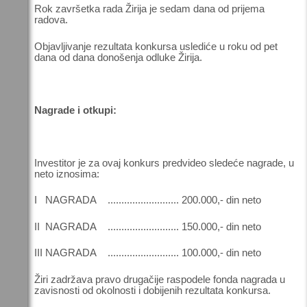
Rok završetka rada Žirija je sedam dana od prijema
radova.
Objavljivanje rezultata konkursa uslediće u roku od pet
dana od dana donošenja odluke Žirija.
Nagrade i otkupi:
Investitor je za ovaj konkurs predvideo sledeće nagrade, u
neto iznosima:
I NAGRADA .......................... 200.000,- din neto
II NAGRADA .......................... 150.000,- din neto
III NAGRADA .......................... 100.000,- din neto
Žiri zadržava pravo drugačije raspodele fonda nagrada u
zavisnosti od okolnosti i dobijenih rezultata konkursa.