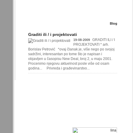
Blog
Graditi ili / i projektovati
GRADITI ILI / I
19-08-2009
PROJEKTOVATI * arh.
Borislav Petrović *ovaj članak je, više nego po svojoj
sadržini, interesantan po tome što je napisan i
objavljen u časopisu New Deal, broj 2, u maju 2001.
Procenimo njegovu aktuelnost posle više od osam
godina... Privreda i građevinarstvo...