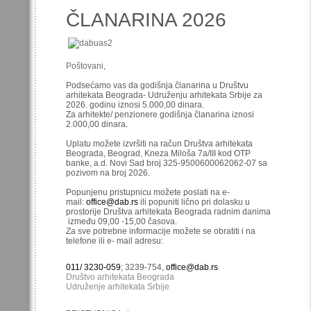
ČLANARINA 2026
Poštovani,
Podsećamo vas da godišnja članarina u Društvu
arhitekata Beograda- Udruženju arhitekata Srbije za
2026. godinu iznosi 5.000,00 dinara.
Za arhitekte/ penzionere godišnja članarina iznosi
2.000,00 dinara.
Uplatu možete izvršiti na račun Društva arhitekata
Beograda, Beograd, Kneza Miloša 7a/III kod OTP
banke, a.d. Novi Sad broj 325-9500600062062-07 sa
pozivom na broj 2026.
Popunjenu pristupnicu možete poslati na e-
mail:
office@dab.rs
ili popuniti lično pri dolasku u
prostorije Društva arhitekata Beograda radnim danima
između 09,00 -15,00 časova.
Za sve potrebne informacije možete se obratiti i na
telefone ili e- mail adresu:
011/ 3230-059
; 3239-754,
office@dab.rs
Društvo arhitekata Beograda
Udruženje arhitekata Srbije