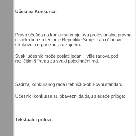
Učesnici Konkursa:
Pravo učešća na konkursu imaju sva profesionalna pravna
i fizička lica sa teritorije Republike Srbije, kao i članovi
strukovnih organizacija dizajnera.
Svaki učesnik može poslati jedan ili više radova pod
različitim šiframa za svaki pojedinačni rad.
Sadržaj konkursnog rada i tehničko-oblikovni standard:
Učesnici konkursa su obavezni da daju sledeće priloge:
Tekstualni prilozi: