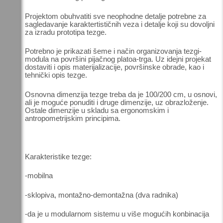
Projektom obuhvatiti sve neophodne detalje potrebne za
sagledavanje karaktertističnih veza i detalje koji su dovoljni
za izradu prototipa tezge.
Potrebno je prikazati šeme i način organizovanja tezgi-
modula na površini pijačnog platoa-trga. Uz idejni projekat
dostaviti i opis materijalizacije, površinske obrade, kao i
tehnički opis tezge.
Osnovna dimenzija tezge treba da je 100/200 cm, u osnovi,
ali je moguće ponuditi i druge dimenzije, uz obrazloženje.
Ostale dimenzije u skladu sa ergonomskim i
antropometrijskim principima.
Karakteristike tezge:
-mobilna
-sklopiva, montažno-demontažna (dva radnika)
-da je u modularnom sistemu u više mogućih konbinacija