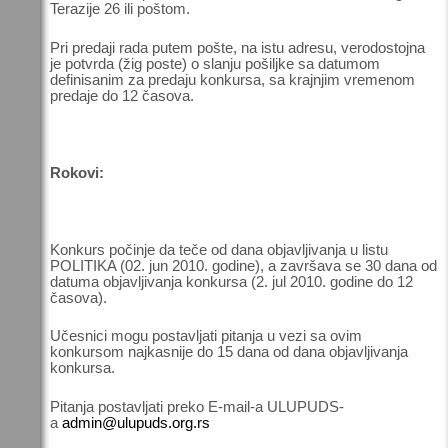
Terazije 26 ili poštom.
Pri predaji rada putem pošte, na istu adresu, verodostojna
je potvrda (žig poste) o slanju pošiljke sa datumom
definisanim za predaju konkursa, sa krajnjim vremenom
predaje do 12 časova.
Rokovi:
Konkurs počinje da teče od dana objavljivanja u listu
POLITIKA (02. jun 2010. godine), a završava se 30 dana od
datuma objavljivanja konkursa (2. jul 2010. godine do 12
časova).
Učesnici mogu postavljati pitanja u vezi sa ovim
konkursom najkasnije do 15 dana od dana objavljivanja
konkursa.
Pitanja postavljati preko E-mail-a ULUPUDS-
a
admin@ulupuds.org.rs