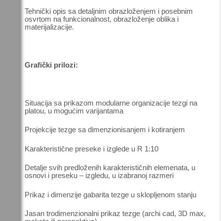
Tehnički opis sa detaljnim obrazloženjem i posebnim
osvrtom na funkcionalnost, obrazloženje oblika i
materijalizacije.
Grafički prilozi:
Situacija sa prikazom modularne organizacije tezgi na
platou, u mogućim varijantama
Projekcije tezge sa dimenzionisanjem i kotiranjem
Karakteristične preseke i izglede u R 1:10
Detalje svih predloženih karakterističnih elemenata, u
osnovi i preseku – izgledu, u izabranoj razmeri
Prikaz i dimenzije gabarita tezge u sklopljenom stanju
Jasan trodimenzionalni prikaz tezge (archi cad, 3D max,