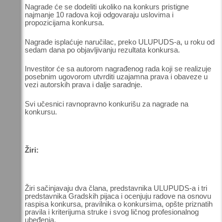
Nagrade će se dodeliti ukoliko na konkurs pristigne
najmanje 10 radova koji odgovaraju uslovima i
propozicijama konkursa.
Nagrade isplaćuje naručilac, preko ULUPUDS-a, u roku od
sedam dana po objavljivanju rezultata konkursa.
Investitor će sa autorom nagrađenog rada koji se realizuje
posebnim ugovorom utvrditi uzajamna prava i obaveze u
vezi autorskih prava i dalje saradnje.
Svi učesnici ravnopravno konkurišu za nagrade na
konkursu.
Žiri:
Žiri sačinjavaju dva člana, predstavnika ULUPUDS-a i tri
predstavnika Gradskih pijaca i ocenjuju radove na osnovu
raspisa konkursa, pravilnika o konkursima, opšte priznatih
pravila i kriterijuma struke i svog ličnog profesionalnog
ubeđenja.