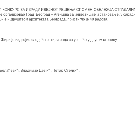
И КОНКУРС ЗА ИЗРАДУ ИДЕЈНОГ РЕШЕЊА СПОМЕН-ОБЕЛЕЖЈА СТРАДАЛИ
рганизовао Град Београд – Агенција за инвестиције и становање, у сарад
ије и Друштвом архитеката Београда, пристигло је 40 радова.
 Жири је издвојио следећа четири рада за учешће у другом степену:
 Белаћевић, Владимир Цвејић,
Петар Стелкић.