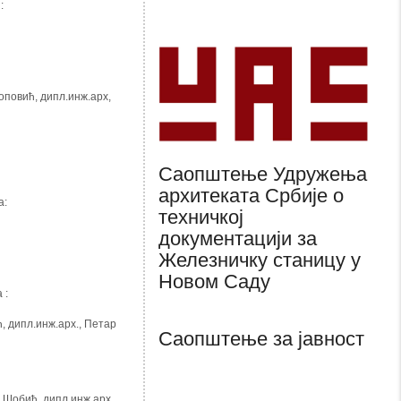
:
оповић, дипл.инж.арх,
Саопштење Удружења
архитеката Србије о
а:
техничкој
документацији за
Железничку станицу у
Новом Саду
 :
, дипл.инж.арх., Петар
Саопштење за јавност
 Шобић, дипл.инж.арх.