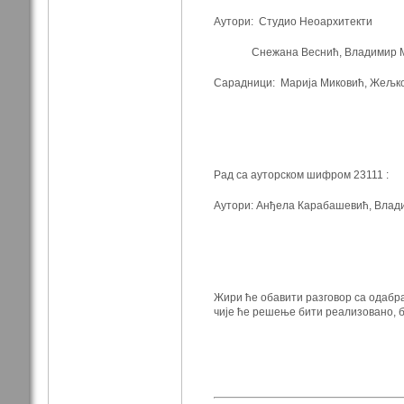
Аутори: Студио Неоархитекти
Снежана Веснић, Владимир Миле
Сарадници: Марија Миковић, Жељко
Рад са ауторском шифром 23111 :
Аутори: Анђела Карабашевић, Влад
Жири ће обавити разговор са одабра
чије ће решење бити реализовано, б