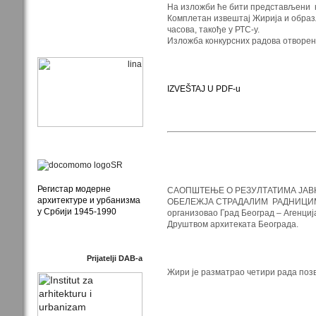
На изложби ће бити представљени к
Комплетан извештај Жирија и образл
часова, такође у РТС-у.
Изложба конкурсних радова отворена
IZVEŠTAJ U PDF-u
Регистар модерне
САОПШТЕЊЕ О РЕЗУЛТАТИМА ЈАВ
архитектуре и урбанизма
ОБЕЛЕЖЈА СТРАДАЛИМ РАДНИЦИМА РТ
у Србији 1945-1990
организовао Град Београд – Агенциј
Друштвом архитеката Београда.
Prijatelji DAB-a
Жири је разматрао четири рада позв