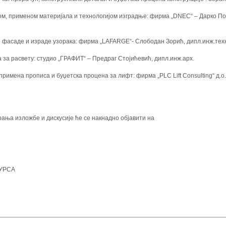
ијом, применом материјала и технологијом изградње: фирма „DNEC“ – Дарко По
 фасаде и израде узорака: фирма „LAFARGE“- Слободан Зорић, дипл.инж.техн
 за расвету: студио „ГРАФИТ“ – Предраг Стојићевић, дипл.инж.арх.
римена прописа и буџетска процена за лифт: фирма „PLC Lift Consulting“ д.о.
ања изложбе и дискусије ће се накнадно објавити на
КУРСА