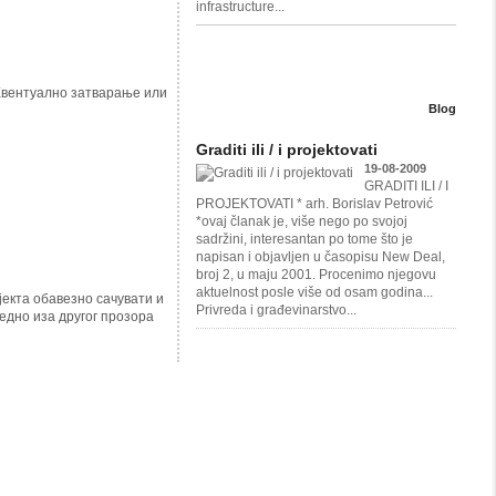
infrastructure...
 Евентуално затварање или
Blog
Graditi ili / i projektovati
19-08-2009
GRADITI ILI / I
PROJEKTOVATI * arh. Borislav Petrović
*ovaj članak je, više nego po svojoj
sadržini, interesantan po tome što je
napisan i objavljen u časopisu New Deal,
broj 2, u maju 2001. Procenimo njegovu
aktuelnost posle više od osam godina...
јекта обавезно сачувати и
Privreda i građevinarstvo...
едно иза другог прозора