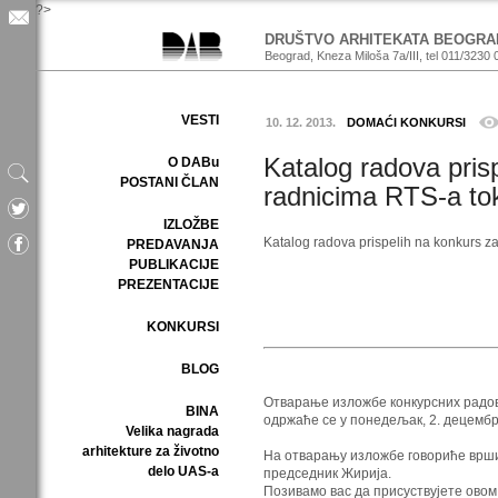
?>
DRUŠTVO ARHITEKATA BEOGRA
Beograd, Kneza Miloša 7a/III, tel 011/3230 
VESTI
10. 12. 2013.
DOMAĆI KONKURSI
Katalog radova pris
O DABu
POSTANI ČLAN
radnicima RTS-a t
IZLOŽBE
Katalog radova prispelih na konkurs 
PREDAVANJA
PUBLIKACIJE
PREZENTACIJE
KONKURSI
BLOG
Отварање изложбе конкурсних радо
BINA
одржаће се у понедељак, 2. децембра
Velika nagrada
arhitekture za životno
На отварању изложбе говориће врши
delo UAS-a
председник Жирија.
Позивамо вас да присуствујете овом 