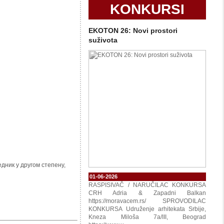
KONKURSI
EKOTON 26: Novi prostori
suživota
дник у другом степену,
01-06-2026
RASPISIVAČ / NARUČILAC KONKURSA
CRH Adria & Zapadni Balkan
https://moravacem.rs/ SPROVODILAC
KONKURSA Udruženje arhitekata Srbije,
Kneza Miloša 7a/III, Beograd