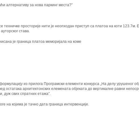
аћи алтернативу за нова паркинг места?”
се техничке просторије нити је неопходан
приступ са платоа на коти 123.7м.
 ауторског става.
исана је граница платоа меморијала на коме
формулацију из прилога Програмски елементи
конкурса „На делу урушеног об
лед остатака архитектонских елемената објеката до вертикалне равни
непоср
и, дуж свих
спратних етажа”.
ге на којима је тачно дата граница интервенције.