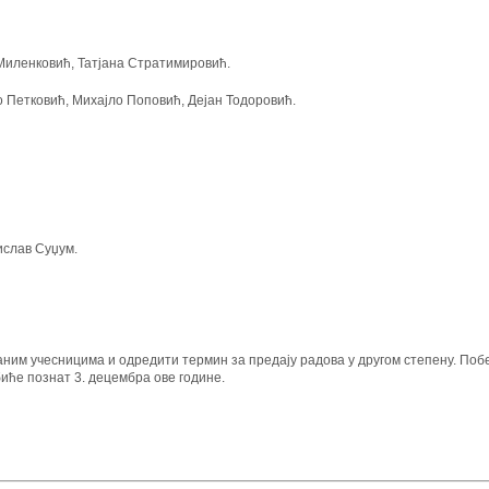
нковић, Татјана Стратимировић.
 Петковић, Михајло Поповић,
Дејан Тодоровић.
ислав Суџум.
ним учесницима и одредити термин за предају радова у другом степену. Побе
иће познат 3. децембра ове године.