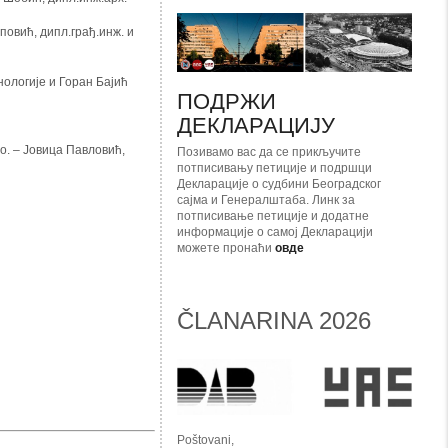
повић, дипл.грађ.инж. и
ологије и Горан Бајић
ПОДРЖИ
ДЕКЛАРАЦИЈУ
о. – Јовица Павловић,
Позивамо вас да се прикључите
потписивању петиције и подршци
Декларације о судбини Београдског
сајма и Генералштаба. Линк за
потписивање петиције и додатне
информације о самој Декларацији
можете пронаћи
овде
ČLANARINA 2026
Poštovani,