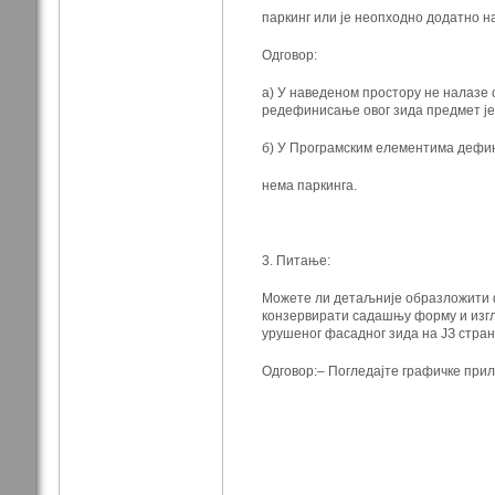
паркинг или је неопходно додатно н
Одговор:
а) У наведеном простору не налазе 
редефинисање овог
зида предмет је
б) У Програмским елементима дефин
нема паркинга.
3. Питање:
Можете ли детаљније образложити 
конзервирати садашњу
форму и изг
урушеног фасадног зида на ЈЗ стран
Одговор:– Погледајте графичке прило