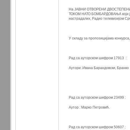
На ЈАВНИ ОТВОРЕНИ ДВОСТЕПЕН
ТОКОМ НАТО БОМБАРДОВАЊА који је о
настрадалих, Радио телевизијом Срб
У складу за пропозицијама конкурса,
Рад са ауторском шифром 17913 :
Аутори: Ивана Барандовски, Бранко
Рад са ауторском шифром 23499 :
Аутор : Марко Петровић.
Рад са ауторском шифром 50607 :