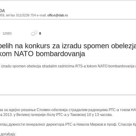
DA
059, tel-fax 011/3239 754 e-mail:
office@dab.rs
12083
0
pelih na konkurs za izradu spomen obelezja
okom NATO bombardovanja
za izradu spomen obelezja stradalim radnicima RTS-a tokom NATO bombardovanja
ва за идејно решење Спомен-обележја страдалим радницима РТС-а током Н
 2013. у Великој галерији-Холу РТС-а у Таковској 10 у 13 часова.
лац дужности генералног директора РТС-а Никола Мирков и проф. Спасоје Кр
догађају.