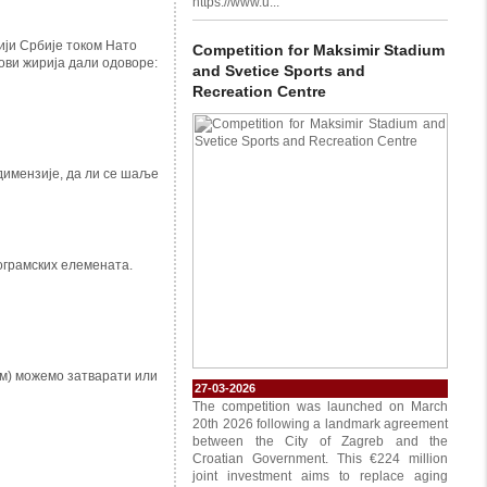
https://www.u...
ији Србије током Нато
Competition for Maksimir Stadium
нови жирија дали
одоворе:
and Svetice Sports and
Recreation Centre
 димензије, да ли се шаље
рограмских елемената.
м) можемо затварати или
27-03-2026
The competition was launched on March
20th 2026 following a landmark agreement
between the City of Zagreb and the
Croatian Government. This €224 million
joint investment aims to replace aging