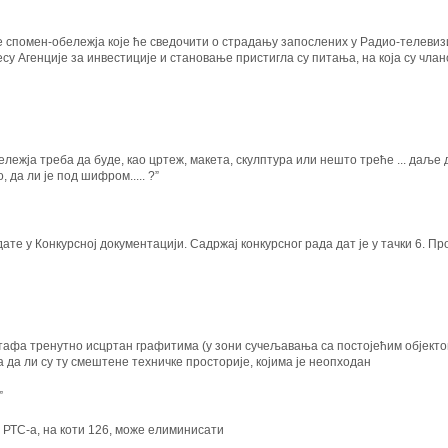
 спомен-обележја које ће сведочити о страдању
запослених у Радио-телевиз
есу
Агенције за инвестиције и становање пристигла су питања, на која су чла
бележја треба да буде, као цртеж, макета,
скулптура или нешто треће ... даље
, да ли је под шифром..... ?”
ате у Конкурсној документацији. Садржај
конкурсног рада дат је у тачки 6. П
нотафа тренутно исцртан графитима (у зони
сучељавања са постојећим објекто
а да ли су ту смештене техничке просторије, којима је неопходан
”
е РТС-а, на коти 126, може елиминисати