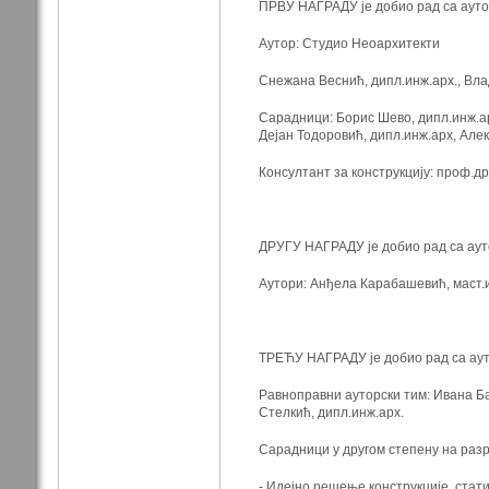
ПРВУ НАГРАДУ је добио рад са аутор
Аутор: Студио Неоархитекти
Снежана Веснић, дипл.инж.арх., Вла
Сарадници: Борис Шево, дипл.инж.ар
Дејан Тодоровић, дипл.инж.арх, Але
Консултант за конструкцију: проф.д
ДРУГУ НАГРАДУ је добио рад са ауто
Аутори: Анђела Карабашевић, маст.и
ТРЕЋУ НАГРАДУ је добио рад са ауто
Равноправни ауторски тим: Ивана Ба
Стелкић, дипл.инж.арх.
Сарадници у другом степену на раз
- Идејно решење конструкције, стат