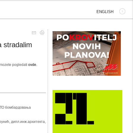
ENGLISH
 stradalim
 mozete pogledati
ovde.
АТО бомбардовања
унић, дипл.инж.архитекта,