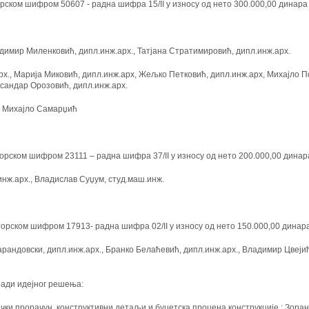
ском шифром 50607 - радна шифра 15/II у износу од нето 300.000,00 динара 
димир Миленковић, дипл.инж.арх., Татјана Стратимировић, дипл.инж.арх.
х., Марија Миковић, дипл.инж.арх, Жељко Петковић, дипл.инж.арх, Михајло П
ксандар Орозовић, дипл.инж.арх.
р Михајло Самарџић
рском шифром 23111 – радна шифра 37/II у износу од нето 200.000,00 динар
нж.арх., Владислав Суџум, студ.маш.инж.
рском шифром 17913- радна шифра 02/II у износу од нето 150.000,00 динара
рандовски, дипл.инж.арх., Бранко Белаћевић, дипл.инж.арх., Владимир Цвејић
ради идејног решења:
ички прорачун, конструктивни детаљи и буџетска процена конструкције : Зоран