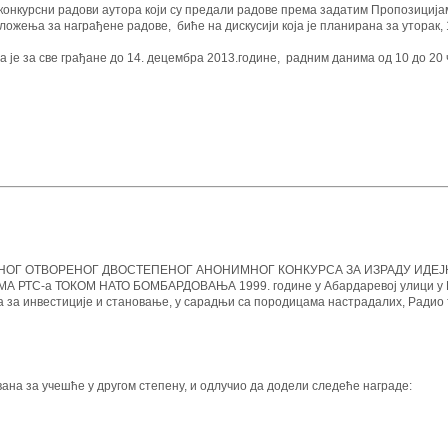
онкурсни радови аутора који су предали радове према задатим Пропозицијам
ожења за награђене радове, биће на дискусији која је планирана за уторак, 
 је за све грађане до 14. децембра 2013.године, радним данима од 10 до 20 
НОГ ОТВОРЕНОГ ДВОСТЕПЕНОГ АНОНИМНОГ КОНКУРСА ЗА ИЗРАДУ ИДЕ
С-а ТОКОМ НАТО БОМБАРДОВАЊА 1999. године у Абардаревој улици у Бе
а за инвестиције и становање, у сарадњи са породицама настрадалих, Радио 
ана за учешће у другом степену, и одлучио да додели следеће награде: