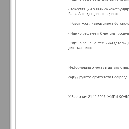
- Консултације у вези са конструкц
Вања Алендер, дипл.грађ.инж.
- Рецептура и изводљивост бетонске
- Идејно решење и буџетска процена
- Идејно решење, технички детаљи, п
дипл.маш.инж.
Информација о месту и датуму отвар
сајту Друштва архитеката Београда.
У Београду, 21.11.2013. ЖИРИ КОН