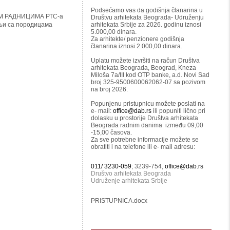
Podsećamo vas da godišnja članarina u
М РАДНИЦИМА РТС-а
Društvu arhitekata Beograda- Udruženju
њи са породицама
arhitekata Srbije za 2026. godinu iznosi
5.000,00 dinara.
Za arhitekte/ penzionere godišnja
članarina iznosi 2.000,00 dinara.
Uplatu možete izvršiti na račun Društva
arhitekata Beograda, Beograd, Kneza
Miloša 7a/III kod OTP banke, a.d. Novi Sad
broj 325-9500600062062-07 sa pozivom
na broj 2026.
Popunjenu pristupnicu možete poslati na
e- mail:
office@dab.rs
ili popuniti lično pri
dolasku u prostorije Društva arhitekata
Beograda radnim danima između 09,00
-15,00 časova.
Za sve potrebne informacije možete se
obratiti i na telefone ili e- mail adresu:
011/ 3230-059
; 3239-754,
office@dab.rs
Društvo arhitekata Beograda
Udruženje arhitekata Srbije
PRISTUPNICA.docx