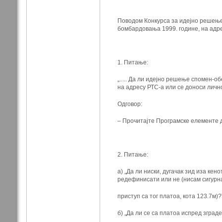
Поводом Конкурса за идејно решење
бомбардовања 1999. године, на адр
1. Питање:
„..... Да ли идејно решење спомен-о
на адресу РТС-а или
се доноси лично
Одговор:
– Прочитајте Програмске елементе д
2. Питање:
а) „Да ли ниски, дугачак зид иза ке
редефинисати или не
(нисам сигурн
приступ са тог платоа, кота 123.7м)?
б) „Да ли се са платоа испред зград