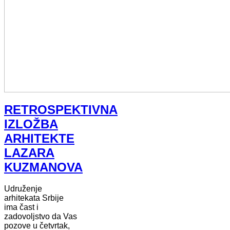
RETROSPEKTIVNA
IZLOŽBA
ARHITEKTE
LAZARA
KUZMANOVA
Udruženje
arhitekata Srbije
ima čast i
zadovoljstvo da Vas
pozove u četvrtak,