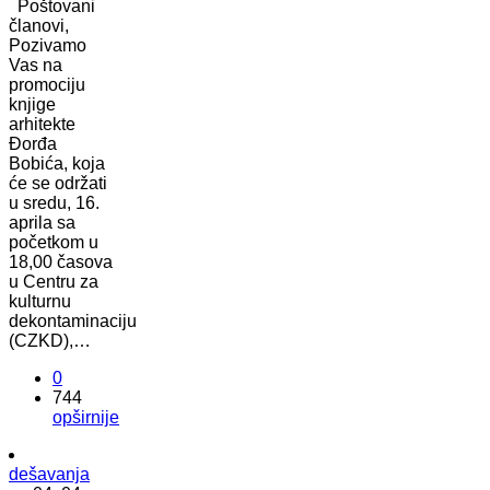
Poštovani
članovi,
Pozivamo
Vas na
promociju
knjige
arhitekte
Đorđa
Bobića, koja
će se održati
u sredu, 16.
aprila sa
početkom u
18,00 časova
u Centru za
kulturnu
dekontaminaciju
(CZKD),…
0
744
opširnije
dešavanja