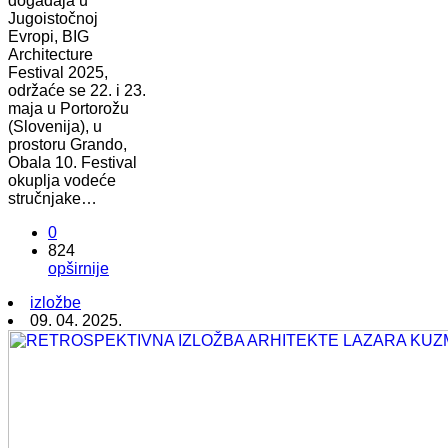
događaja u
Jugoistočnoj
Evropi, BIG
Architecture
Festival 2025,
održaće se 22. i 23.
maja u Portorožu
(Slovenija), u
prostoru Grando,
Obala 10. Festival
okuplja vodeće
stručnjake…
0
824
opširnije
izložbe
09. 04. 2025.