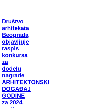
Društvo
arhitekata
Beograda
objavljuje
raspis
konkursa
za
dodelu
nagrade
ARHITEKTONSKI
DOGAĐAJ
GODINE
za 2024.