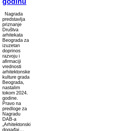
godinu
Nagrada
predstavlja
priznanje
Društva
arhitekata
Beograda za
izuzetan
doprinos
razvoju i
afirmaciji
vrednosti
arhitektonske
kulture grada
Beograda,
nastalim
tokom 2024.
godine.
Pravo na
predloge za
Nagradu
DAB-a
„Arhitektonski
događaj…