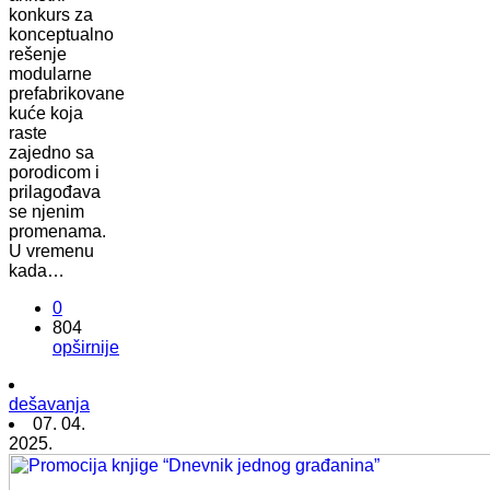
konkurs za
konceptualno
rešenje
modularne
prefabrikovane
kuće koja
raste
zajedno sa
porodicom i
prilagođava
se njenim
promenama.
U vremenu
kada…
0
804
opširnije
dešavanja
07. 04.
2025.