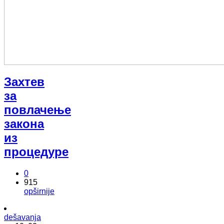
Захтев
за
повлачење
закона
из
процедуре
0
915
opširnije
dešavanja