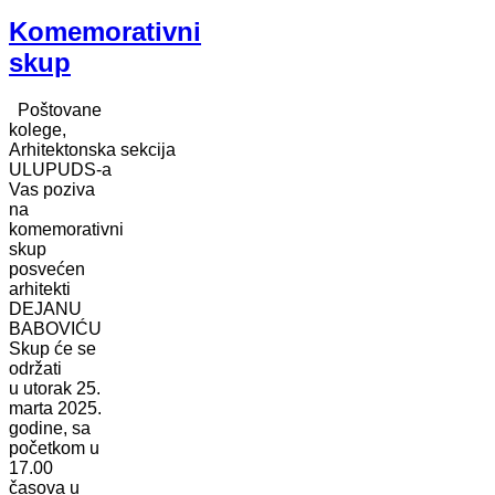
Komemorativni
skup
Poštovane
kolege,
Arhitektonska sekcija
ULUPUDS-a
Vas poziva
na
komemorativni
skup
posvećen
arhitekti
DEJANU
BABOVIĆU
Skup će se
održati
u utorak 25.
marta 2025.
godine, sa
početkom u
17.00
časova u