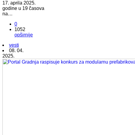
17. aprila 2025.
godine u 19 časova
na…
0
1052
opširnije
vesti
08. 04.
2025.