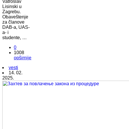
Vatroslav
Lisinski u
Zagrebu.
Obaveštenje
za članove
DAB-a, UAS-
a- i
studente, …
0
1008
opširnije
vesti
14. 02.
2025.