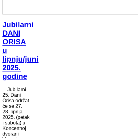
Jubilarni
DANI
ORISA
u
lipnju/juni
2025.
godine
Jubilarni
25. Dani
Orisa održat
će se 27. i
28. lipnja
2025. (petak
i subota) u
Koncertnoj
dvorani