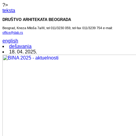
?>
teksta
DRUŠTVO ARHITEKATA BEOGRADA
Beograd, Kneza Miloša 7a/III, tel 011/3230 059, tel-fax 011/3239 754 e-mail:
office@dab.rs
english
dešavanja
18. 04. 2025.