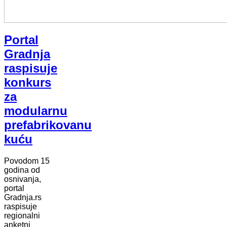
Portal
Gradnja
raspisuje
konkurs
za
modularnu
prefabrikovanu
kuću
Povodom 15
godina od
osnivanja,
portal
Gradnja.rs
raspisuje
regionalni
anketni