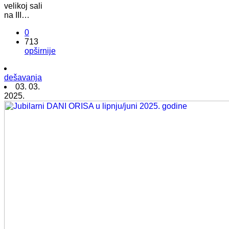
velikoj sali
na III…
0
713
opširnije
dešavanja
03. 03.
2025.