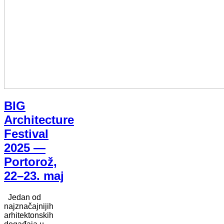
BIG
Architecture
Festival
2025 —
Portorož,
22–23. maj
Jedan od
najznačajnijih
arhitektonskih