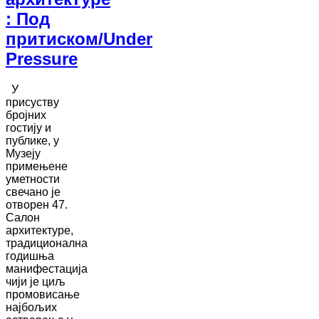
: Под
притиском/Under
Pressure
У
присуству
бројних
гостију и
публике, у
Музеју
примењене
уметности
свечано је
отворен 47.
Салон
архитектуре,
традиционална
годишња
манифестација
чији је циљ
промовисање
најбољих