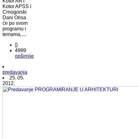
Kotor ART
Kotor APSS i
Crnogorski
Dani Orisa
će po svom
programu i
temama,…
0
4999
opširnije
predavanja
25. 05.
2012.