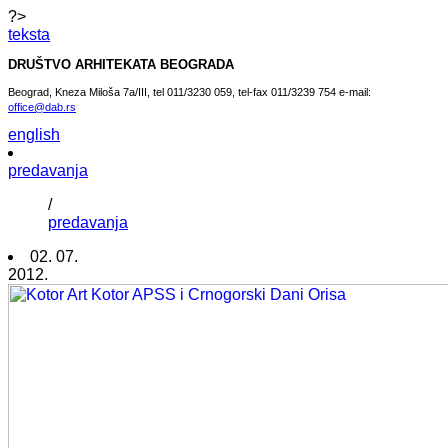
?>
teksta
DRUŠTVO ARHITEKATA BEOGRADA
Beograd, Kneza Miloša 7a/III, tel 011/3230 059, tel-fax 011/3239 754 e-mail:
office@dab.rs
english
predavanja
/
predavanja
02. 07.
2012.