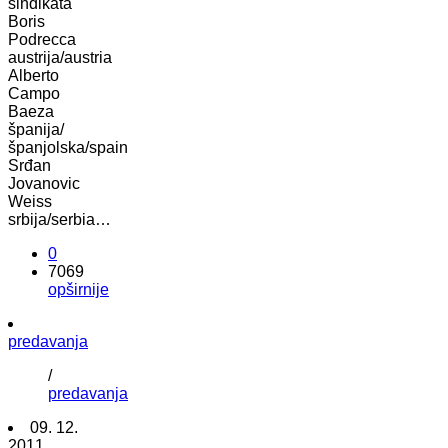
sindikata
Boris
Podrecca
austrija/austria
Alberto
Campo
Baeza
španija/
španjolska/spain
Srđan
Jovanovic
Weiss
srbija/serbia…
0
7069
opširnije
predavanja
/
predavanja
09. 12.
2011.