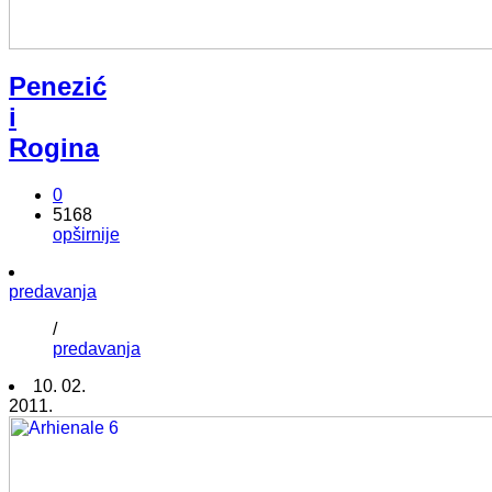
Penezić
i
Rogina
0
5168
opširnije
predavanja
/
predavanja
10. 02.
2011.