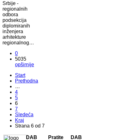
Srbije -
regionalnih
odbora
podsekcija
diplomiranih
inženjera
arhitekture
regionalnog…
0
5035
opširnije
Start
Prethodna
…
4
5
6
7
Sledeća
Kraj
Strana 6 od 7
DAB
Pratite
DAB