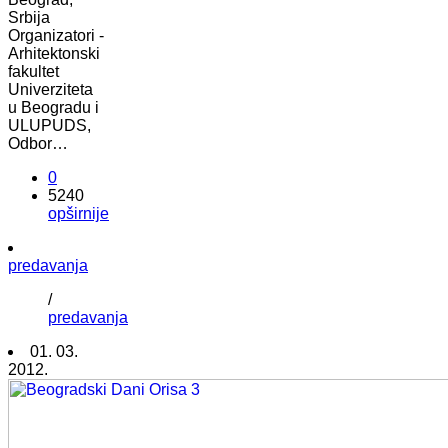
Srbija
Organizatori -
Arhitektonski
fakultet
Univerziteta
u Beogradu i
ULUPUDS,
Odbor…
0
5240
opširnije
predavanja
/
predavanja
01. 03.
2012.