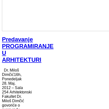
Predavanje
PROGRAMIRANJE
U
ARHITEKTURI
Dr. Miloš
Dimčić16h,
Ponedeljak
28. Maj.
2012 – Sala
254 Arhitektonski
Fakultet Dr.
Miloš Dimčić
govoriće o