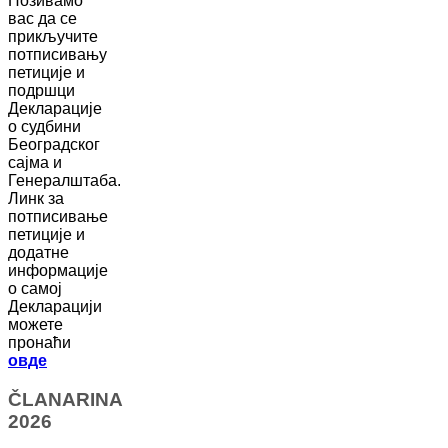
Позивамо
вас да се
прикључите
потписивању
петиције и
подршци
Декларације
о судбини
Београдског
сајма и
Генералштаба.
Линк за
потписивање
петиције и
додатне
информације
о самој
Декларацији
можете
пронаћи
овде
ČLANARINA
2026