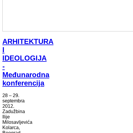
ARHITEKTURA
I
IDEOLOGIJA
-
Međunarodna
konferencija
28 – 29.
septembra
2012.
Zadužbina
Ilije
Milosavljevića
Kolarca,
Beograd,