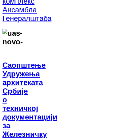
комплекс
Ансамбла
Генералштаба
Саопштење
Удружења
архитеката
Србије
о
техничкој
документацији
за
Железничку