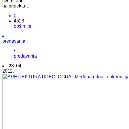
svom radu
na projektu…
0
4523
opširnije
predavanja
/
predavanja
23. 04.
2012.