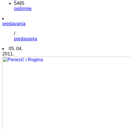
5485
opširnije
predavanja
/
predavanja
05. 04.
2011.