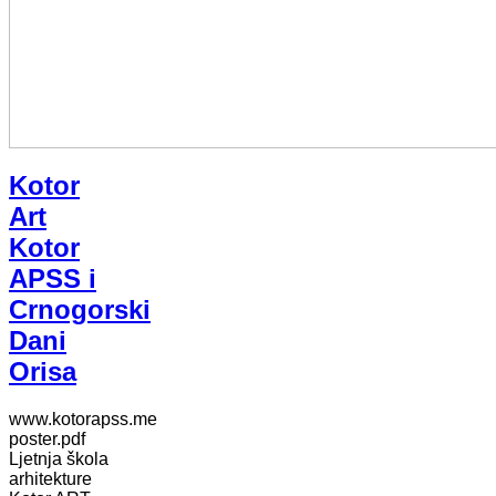
Kotor
Art
Kotor
APSS i
Crnogorski
Dani
Orisa
www.kotorapss.me
poster.pdf
Ljetnja škola
arhitekture