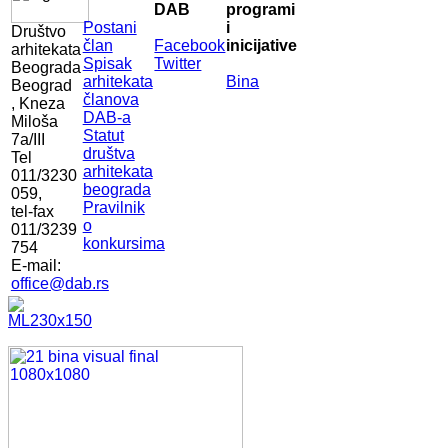
DAB
programi
Postani
i
Društvo
član
Facebook
inicijative
arhitekata
Spisak
Twitter
Beograda
arhitekata
Bina
Beograd
članova
, Kneza
DAB-a
Miloša
Statut
7a/III
društva
Tel
arhitekata
011/3230
beograda
059,
Pravilnik
tel-fax
o
011/3239
konkursima
754
E-mail:
office@dab.rs