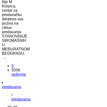
Ilije M
Kolarca,
centar za
predavačku
delatnos vas
poziva na
ciklus
predavanja
STANOVANJE
SIROMAŠNIH
U
MEĐURATNOM
BEOGRADU.
…
0
5556
opširnije
predavanja
/
predavanja