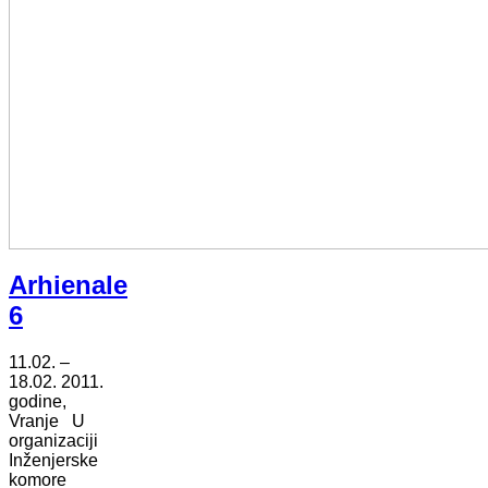
Arhienale
6
11.02. –
18.02. 2011.
godine,
Vranje U
organizaciji
Inženjerske
komore