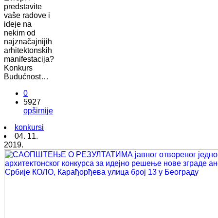
predstavite
vaše radove i
ideje na
nekim od
najznačajnijih
arhitektonskih
manifestacija?
Konkurs
Budućnost…
0
5927
opširnije
konkursi
04. 11.
2019.