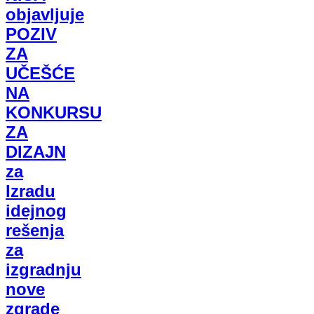
objavljuje
POZIV
ZA
UČEŠĆE
NA
KONKURSU
ZA
DIZAJN
za
Izradu
idejnog
rešenja
za
izgradnju
nove
zgrade