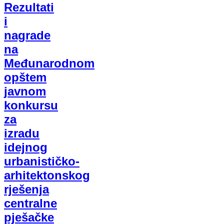
Rezultati
i
nagrade
na
Međunarodnom
opštem
javnom
konkursu
za
izradu
idejnog
urbanističko-
arhitektonskog
rješenja
centralne
pješačke