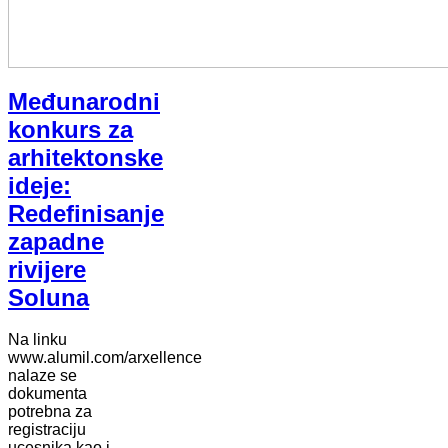
Međunarodni
konkurs za
arhitektonske
ideje:
Redefinisanje
zapadne
rivijere
Soluna
Na linku
www.alumil.com/arxellence
nalaze se
dokumenta
potrebna za
registraciju
ucesnika kao i