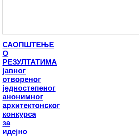
САОПШТЕЊЕ
О
РЕЗУЛТАТИМА
јавног
отвореног
једностепеног
анонимног
архитектонског
конкурса
за
идејно