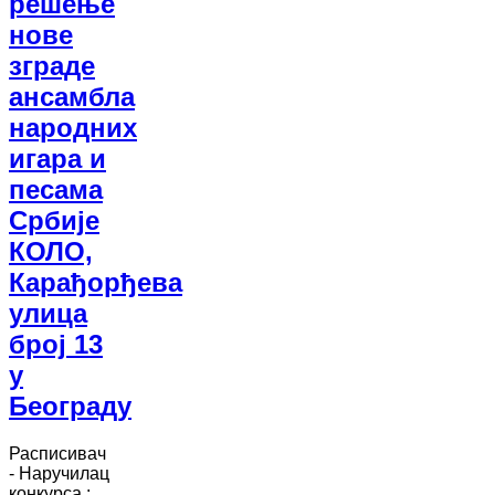
решење
нове
зграде
ансамбла
народних
игара и
песама
Србије
КОЛО,
Карађорђева
улица
број 13
у
Београду
Расписивач
- Наручилац
конкурса :