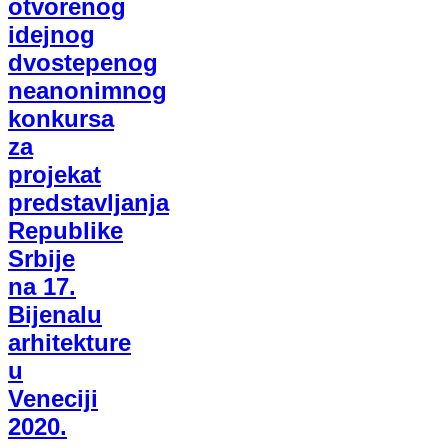
otvorenog
idejnog
dvostepenog
neanonimnog
konkursa
za
projekat
predstavljanja
Republike
Srbije
na 17.
Bijenalu
arhitekture
u
Veneciji
2020.