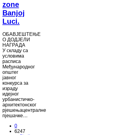
zone
Banjoj
Luci.
ОБАВЈЕШТЕЊЕ
О ДОДЈЕЛИ
НАГРАДА
У складу са
условима
расписа
Међународног
општег
јавног
конкурса за
израду
идејног
урбанистичко-
архитектонског
рјешењацентралне
пјешачке…
0
6247