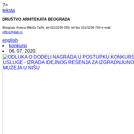
?>
teksta
DRUŠTVO ARHITEKATA BEOGRADA
Beograd, Kneza Miloša 7a/III, tel 011/3230 059, tel-fax 011/3239 754 e-mail:
office@dab.rs
english
konkursi
06. 07. 2020.