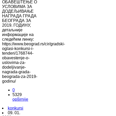
ОБАВЕШТЕЊЕ О
УСЛОВИМА ЗА
ДОДЕЉИВАЊЕ
НАГРАДА ГРАДА
БЕОГРАДА ЗА
2019. ГОДИНУ,
детаљније
информације на
следећем линку:
https://www.beograd.rs/cir/gradski-
oglasi-konkursi-i-
tenderi/1768744-
obavestenje-o-
uslovima-za-
dodeljivanje-
nagrada-grada-
beograda-za-2019-
godinu/
0
5329
opširnije
konkursi
09. 01.