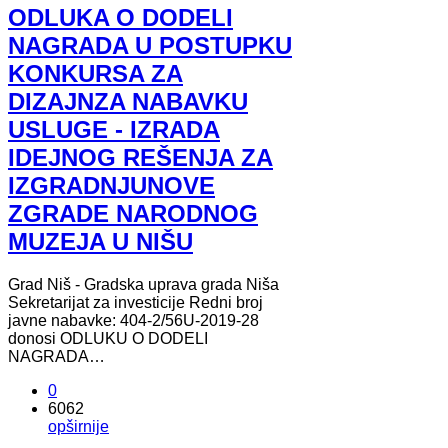
ODLUKA O DODELI
NAGRADA U POSTUPKU
KONKURSA ZA
DIZAJNZA NABAVKU
USLUGE - IZRADA
IDEJNOG REŠENJA ZA
IZGRADNJUNOVE
ZGRADE NARODNOG
MUZEJA U NIŠU
Grad Niš - Gradska uprava grada Niša
Sekretarijat za investicije Redni broj
javne nabavke: 404-2/56U-2019-28
donosi ODLUKU O DODELI
NAGRADA…
0
6062
opširnije