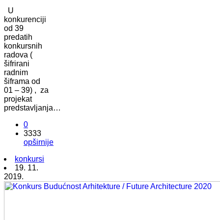
U
konkurenciji
od 39
predatih
konkursnih
radova (
šifrirani
radnim
šiframa od
01 – 39) , za
projekat
predstavljanja…
0
3333
opširnije
konkursi
19. 11.
2019.