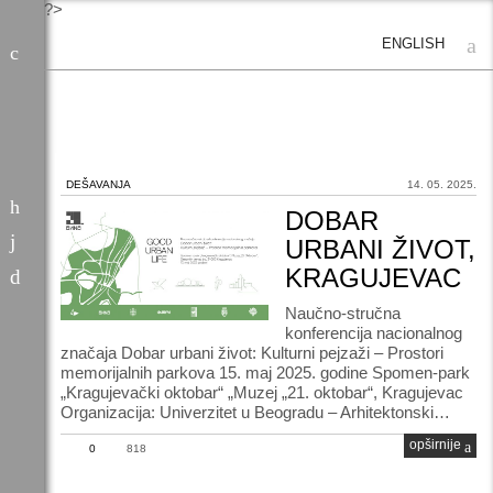
?>
ENGLISH
DEŠAVANJA
14. 05. 2025.
DOBAR
URBANI ŽIVOT,
KRAGUJEVAC
Naučno-stručna
konferencija nacionalnog
značaja Dobar urbani život: Kulturni pejzaži – Prostori
memorijalnih parkova 15. maj 2025. godine Spomen-park
„Kragujevački oktobar“ „Muzej „21. oktobar“, Kragujevac
Organizacija: Univerzitet u Beogradu – Arhitektonski…
opširnije
0
818