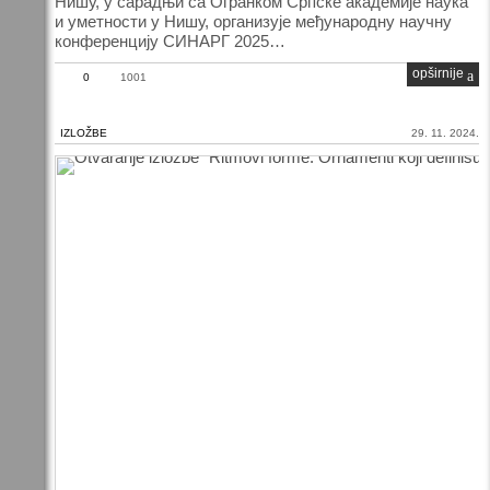
Нишу, у сарадњи са Огранком Српске академије наука
и уметности у Нишу, организује међународну научну
конференцију СИНАРГ 2025…
opširnije
0
1001
IZLOŽBE
29. 11. 2024.