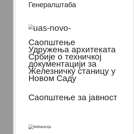
Генералштаба
Саопштење
Удружења архитеката
Србије о техничкој
документацији за
Железничку станицу у
Новом Саду
Саопштење за јавност