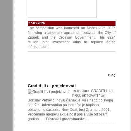
27-03-2026
The competition was launched on March 20th 2026
following a landmark agreement between the City of
Zagreb and the Croatian Government. This €224
million joint investment aims to replace aging
infrastructure...
Blog
Graditi ili / i projektovati
GRADITI ILI / I
19-08-2009
PROJEKTOVATI * arh.
Borislav Petrović *ovaj članak je, više nego po svojoj
sadržini, interesantan po tome što je napisan i
objavljen u časopisu New Deal, broj 2, u maju 2001.
Procenimo njegovu aktuelnost posle više od osam
godina... Privreda i građevinarstvo...