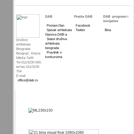
DAB
Pratite DAB
DAB
programi i
inicijative
Postani član
Facebook
Spisak arhitekata
Twitter
Bina
članova DAB-a
Statut društva
Društvo
arhitekata
arhitekata
beograda
Beograda
Pravilnik o
Beograd , Kneza
konkursima
Miloša 7a/III
Tel 011/3230 059,
tel-fax 011/3239
754
E-mail:
office@dab.rs