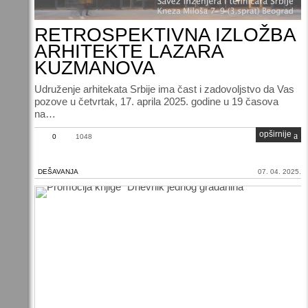
RETROSPEKTIVNA IZLOŽBA
ARHITEKTE LAZARA
KUZMANOVA
Udruženje arhitekata Srbije ima čast i zadovoljstvo da Vas
pozove u četvrtak, 17. aprila 2025. godine u 19 časova
na…
opširnije
0
1048
DEŠAVANJA
07. 04. 2025.