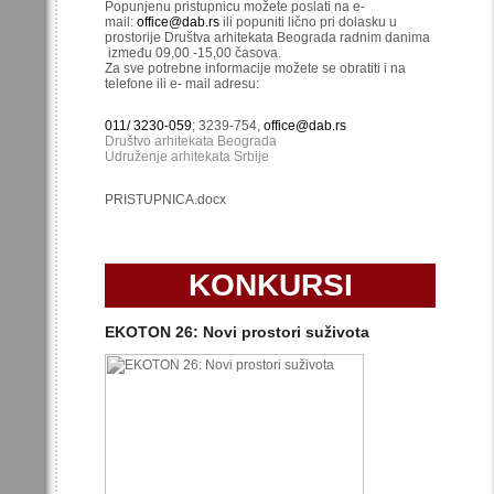
Popunjenu pristupnicu možete poslati na e-
mail:
office@dab.rs
ili popuniti lično pri dolasku u
prostorije Društva arhitekata Beograda radnim danima
između 09,00 -15,00 časova.
Za sve potrebne informacije možete se obratiti i na
telefone ili e- mail adresu:
011/ 3230-059
; 3239-754,
office@dab.rs
Društvo arhitekata Beograda
Udruženje arhitekata Srbije
PRISTUPNICA.docx
KONKURSI
EKOTON 26: Novi prostori suživota