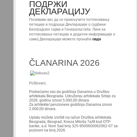
ПОДРЖИ
ДЕКЛАРАЦИЈУ
Позивамо вас да се прикључите потписивању
петиције и подршци Декларације о судбини
Београдског сајма и Генералштаба. Линк за
потписивање петиције и додатне информације о
самој Декларацији можете пронаћи
овде
ČLANARINA 2026
Poštovani,
Podsećamo vas da godišnja članarina u Društvu
arhitekata Beograda- Udruženju arhitekata Srbije za
2026. godinu iznosi 5.000,00 dinara.
Za arhitekte/ penzionere godišnja članarina iznosi
2.000,00 dinara.
Uplatu možete izvršiti na račun Društva arhitekata
Beograda, Beograd, Kneza Miloša 7a/III kod OTP
banke, a.d. Novi Sad broj 325-9500600062062-07 sa
pozivom na broj 2026.