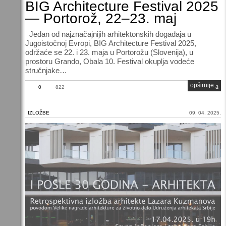
BIG Architecture Festival 2025
— Portorož, 22–23. maj
Jedan od najznačajnijih arhitektonskih događaja u
Jugoistočnoj Evropi, BIG Architecture Festival 2025,
održaće se 22. i 23. maja u Portorožu (Slovenija), u
prostoru Grando, Obala 10. Festival okuplja vodeće
stručnjake…
opširnije
0
822
IZLOŽBE
09. 04. 2025.