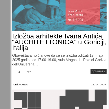
Izložba arhitekte Ivana Antića
“ARCHITETTONICA” u Goriciji,
Italija
Obaveštavamo članove da će se izložba održati 13. maja
2025 godine od 17.00-19.00, Aula Magna del Polo di Gorizia
dell'Universita…
opširnije
0
820
DEŠAVANJA
18. 04. 2025.