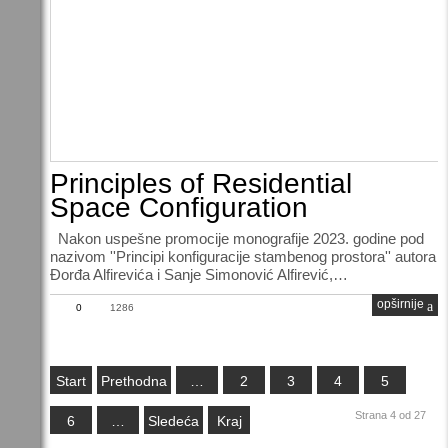
Principles of Residential
Space Configuration
Nakon uspešne promocije monografije 2023. godine pod
nazivom ''Principi konfiguracije stambenog prostora'' autora
Đorđa Alfirevića i Sanje Simonović Alfirević,…
opširnije
0
1286
Start
Prethodna
…
2
3
4
5
Strana 4 od 27
6
…
Sledeća
Kraj