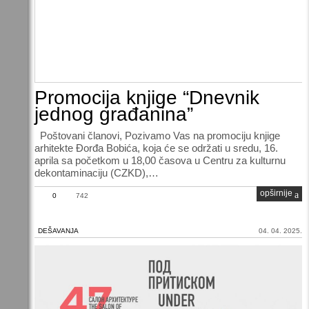
Promocija knjige “Dnevnik
jednog građanina”
Poštovani članovi, Pozivamo Vas na promociju knjige
arhitekte Đorđa Bobića, koja će se održati u sredu, 16.
aprila sa početkom u 18,00 časova u Centru za kulturnu
dekontaminaciju (CZKD),…
opširnije
0
742
DEŠAVANJA
04. 04. 2025.