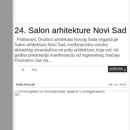
24. Salon arhitekture Novi Sad
Poštovani, Društvo arhitekata Novog Sada organizuje
Salon arhitekture Novi Sad, međunarodnu smotru
aktuelnog stvaralaštva na polju arhitekture, koja već niz
godina predstavlja manifestaciju od regionalnog značaja.
Pozivamo Vas na…
opširnije
0
902
PUBLIKACIJE
08. 10. 2024.