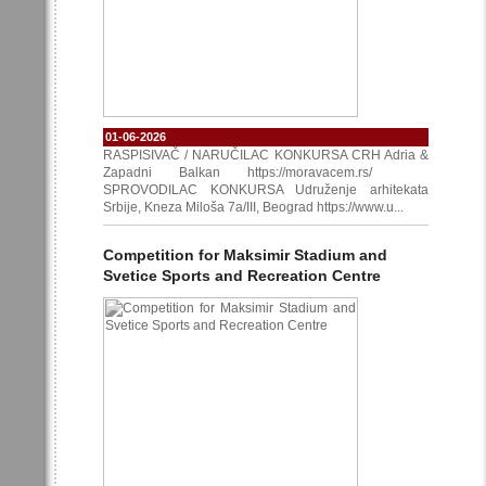
01-06-2026
RASPISIVAČ / NARUČILAC KONKURSA CRH Adria &
Zapadni Balkan https://moravacem.rs/
SPROVODILAC KONKURSA Udruženje arhitekata
Srbije, Kneza Miloša 7a/III, Beograd https://www.u...
Competition for Maksimir Stadium and
Svetice Sports and Recreation Centre