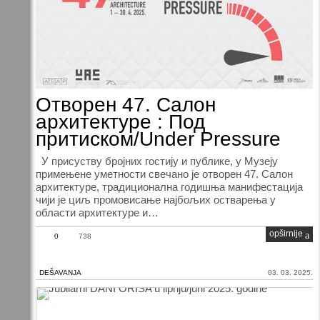
Отворен 47. Салон
архитектуре : Под
притиском/Under Pressure
У присуству бројних гостију и публике, у Музеју
примењене уметности свечано је отворен 47. Салон
архитектуре, традиционална годишња манифестација
чији је циљ промовисање најбољих остварења у
области архитектуре и…
opširnije
0
738
DEŠAVANJA
03. 03. 2025.