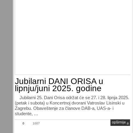
Jubilarni DANI ORISA u
lipnju/juni 2025. godine
Jubilarni 25. Dani Orisa održat će se 27. i 28. lipnja 2025.
(petak i subota) u Koncertnoj dvorani Vatroslav Lisinski u
Zagrebu. Obaveštenje za članove DAB-a, UAS-a- i
studente, …
opširnije
0
1007