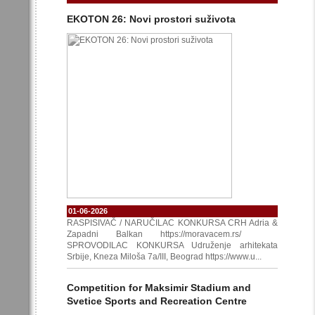
EKOTON 26: Novi prostori suživota
01-06-2026
RASPISIVAČ / NARUČILAC KONKURSA CRH Adria &
Zapadni Balkan https://moravacem.rs/
SPROVODILAC KONKURSA Udruženje arhitekata
Srbije, Kneza Miloša 7a/III, Beograd https://www.u...
Competition for Maksimir Stadium and
Svetice Sports and Recreation Centre