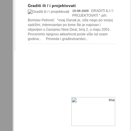
Graditi ili / i projektovati
GRADITI ILI / I
19-08-2009
PROJEKTOVATI * arh.
Borislav Petrović *ovaj članak je, više nego po svojoj
sadržini, interesantan po tome što je napisan i
objavljen u časopisu New Deal, broj 2, u maju 2001.
Procenimo njegovu aktuelnost posle više od osam
godina... Privreda i građevinarstvo...