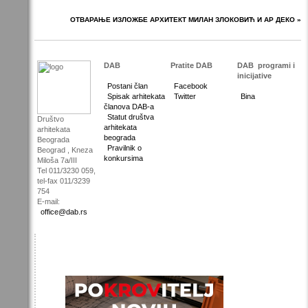
ОТВАРАЊЕ ИЗЛОЖБЕ АРХИТЕКТ МИЛАН ЗЛОКОВИЋ И АР ДЕКО »
DAB
Pratite DAB
DAB
programi i
inicijative
Postani član
Facebook
Spisak arhitekata
Twitter
Bina
članova DAB-a
Statut društva
Društvo
arhitekata
arhitekata
beograda
Beograda
Pravilnik o
Beograd , Kneza
konkursima
Miloša 7a/III
Tel 011/3230 059,
tel-fax 011/3239
754
E-mail:
office@dab.rs