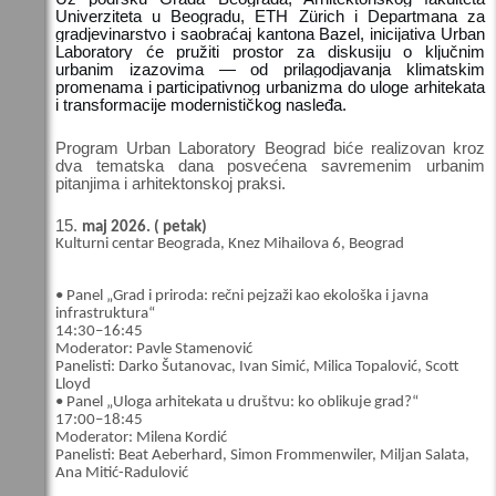
Univerziteta u Beogradu, ETH Zürich i Departmana za
gradjevinarstvo i saobraćaj kantona Bazel, inicijativa Urban
Laboratory će pružiti prostor za diskusiju o ključnim
urbanim izazovima — od prilagodjavanja klimatskim
promenama i participativnog urbanizma do uloge arhitekata
i transformacije modernističkog nasleđa.
Program Urban Laboratory Beograd biće realizovan kroz
dva tematska dana posvećena savremenim urbanim
pitanjima i arhitektonskoj praksi.
maj 2026. ( petak)
Kulturni centar Beograda, Knez Mihailova 6, Beograd
• Panel „Grad i priroda: rečni pejzaži kao ekološka i javna
infrastruktura“
14:30–16:45
Moderator: Pavle Stamenović
Panelisti: Darko Šutanovac, Ivan Simić, Milica Topalović, Scott
Lloyd
• Panel „Uloga arhitekata u društvu: ko oblikuje grad?“
17:00–18:45
Moderator: Milena Kordić
Panelisti: Beat Aeberhard, Simon Frommenwiler, Miljan Salata,
Ana Mitić-Radulović