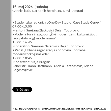
maj 2026. ( subota)
Geneks kula, Narodnih heroja 45, Novi Beograd
• Studentska radionica „One Day Studio: Case Study Genex“
09:00–15:00
Mentori: Snežana Zlatković i Dejan Todorović
• Vođena tura i razgovor „Živi modernizam: kulturni život
(socijalističkog) modernizma“
15:00–16:45
Moderatori: Snežana Zlatković i Dejan Todorović
• Panel „Urbana regeneracija i ponovna upotreba
modernističkog nasleđa“
17:00–18:45
Moderator: Maja Dragišić
Panelisti: Simon Hartmann, Anđela Karabašević, Jelena
Bogosavljević
« 21. BEOGRADSKA INTERNACIONALNA NEDELJA ARHITEKTURE- BINA 2026