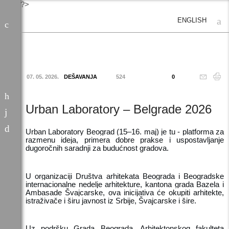
?>
ENGLISH
07. 05. 2026.
DEŠAVANJA
524
0
Urban Laboratory – Belgrade 2026
Urban Laboratory Beograd (15–16. maj) je tu - platforma za
razmenu ideja, primera dobre prakse i uspostavljanje
dugoročnih saradnji za budućnost gradova.
U organizaciji Društva arhitekata Beograda i Beogradske
internacionalne nedelje arhitekture, kantona grada Bazela i
Ambasade Švajcarske, ova inicijativa će okupiti arhitekte,
istraživače i širu javnost iz Srbije, Švajcarske i šire.
Uz podršku Grada Beograda, Arhitektonskog fakulteta