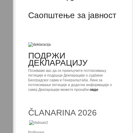
Саопштење за јавност
ПОДРЖИ
ДЕКЛАРАЦИЈУ
Позивамо вас да се прикључите потписивању
петиције и подршци Декларације о судбини
Београдског сајма и Генералштаба. Линк за
потписивање петиције и додатне информације о
самој Декларацији можете пронаћи
овде
ČLANARINA 2026
Poštovani,