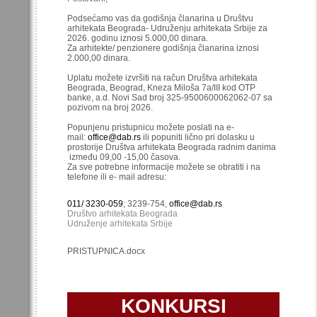
Podsećamo vas da godišnja članarina u Društvu
arhitekata Beograda- Udruženju arhitekata Srbije za
2026. godinu iznosi 5.000,00 dinara.
Za arhitekte/ penzionere godišnja članarina iznosi
2.000,00 dinara.
Uplatu možete izvršiti na račun Društva arhitekata
Beograda, Beograd, Kneza Miloša 7a/III kod OTP
banke, a.d. Novi Sad broj 325-9500600062062-07 sa
pozivom na broj 2026.
Popunjenu pristupnicu možete poslati na e-
mail:
office@dab.rs
ili popuniti lično pri dolasku u
prostorije Društva arhitekata Beograda radnim danima
između 09,00 -15,00 časova.
Za sve potrebne informacije možete se obratiti i na
telefone ili e- mail adresu:
011/ 3230-059
; 3239-754,
office@dab.rs
Društvo arhitekata Beograda
Udruženje arhitekata Srbije
PRISTUPNICA.docx
KONKURSI