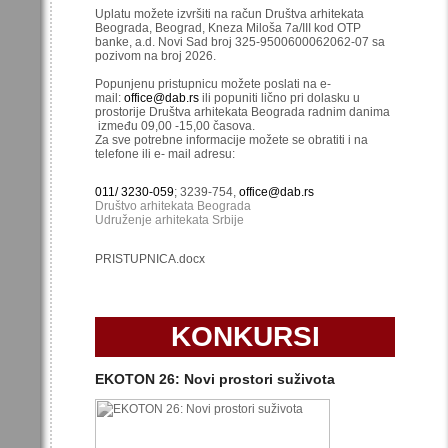
Uplatu možete izvršiti na račun Društva arhitekata
Beograda, Beograd, Kneza Miloša 7a/III kod OTP
banke, a.d. Novi Sad broj 325-9500600062062-07 sa
pozivom na broj 2026.
Popunjenu pristupnicu možete poslati na e-
mail:
office@dab.rs
ili popuniti lično pri dolasku u
prostorije Društva arhitekata Beograda radnim danima
između 09,00 -15,00 časova.
Za sve potrebne informacije možete se obratiti i na
telefone ili e- mail adresu:
011/ 3230-059
; 3239-754,
office@dab.rs
Društvo arhitekata Beograda
Udruženje arhitekata Srbije
PRISTUPNICA.docx
KONKURSI
EKOTON 26: Novi prostori suživota