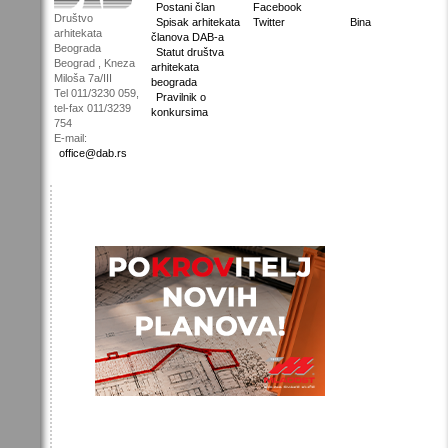
Postani član
Facebook
Društvo
Spisak arhitekata
Twitter
Bina
arhitekata
članova DAB-a
Beograda
Statut društva
Beograd , Kneza
arhitekata
Miloša 7a/III
beograda
Tel 011/3230 059,
Pravilnik o
tel-fax 011/3239
konkursima
754
E-mail:
office@dab.rs