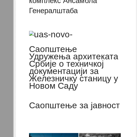
комплекс Ансамбла
Генералштаба
Саопштење
Удружења архитеката
Србије о техничкој
документацији за
Железничку станицу у
Новом Саду
Саопштење за јавност