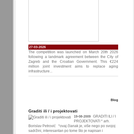
27-03-2026
The competition was launched on March 20th 2026
following a landmark agreement between the City of
Zagreb and the Croatian Government. This €224
million joint investment aims to replace aging
infrastructure...
Blog
Graditi ili / i projektovati
GRADITI ILI / I
19-08-2009
PROJEKTOVATI * arh.
Borislav Petrović *ovaj članak je, više nego po svojoj
sadržini, interesantan po tome što je napisan i