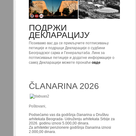
ПОДРЖИ
ДЕКЛАРАЦИЈУ
Позивамо вас да се прикључите потписивању
петиције и подршци Декларације о судбини
Београдског сајма и Генералштаба. Линк за
потписивање петиције и додатне информације о
самој Декларацији можете пронаћи
овде
ČLANARINA 2026
Poštovani,
Podsećamo vas da godišnja članarina u Društvu
arhitekata Beograda- Udruženju arhitekata Srbije za
2026. godinu iznosi 5.000,00 dinara.
Za arhitekte/ penzionere godišnja članarina iznosi
2.000,00 dinara.