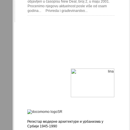
objavljen u časopisu New Deal, broj 2, u maju 2001.
Procenimo njegovu aktuelnost posle više od osam
godina... Privreda i građevinarstvo...
Регистар модерне архитектуре и урбанизма у
Србији 1945-1990