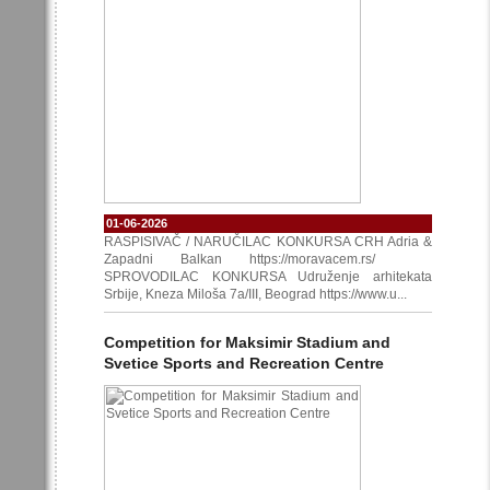
01-06-2026
RASPISIVAČ / NARUČILAC KONKURSA CRH Adria &
Zapadni Balkan https://moravacem.rs/
SPROVODILAC KONKURSA Udruženje arhitekata
Srbije, Kneza Miloša 7a/III, Beograd https://www.u...
Competition for Maksimir Stadium and
Svetice Sports and Recreation Centre