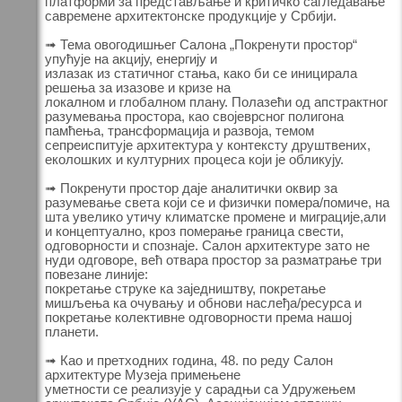
платформи за представљање и критичко сагледавање
савремене архитектонске продукције у Србији.
➟ Тема овогодишњег Салона „Покренути простор“
упућује на акцију, енергију и
излазак из статичног стања, како би се иницирала
решења за изазове и кризе на
локалном и глобалном плану. Полазећи од апстрактног
разумевања простора, као својеврсног полигона
памћења, трансформација и развоја, темом
сепреиспитује архитектура у контексту друштвених,
еколошких и културних процеса који је обликују.
➟ Покренути простор даје аналитички оквир за
разумевање света који се и физички помера/помиче, на
шта увелико утичу климатске промене и миграције,али
и концептуално, кроз померање граница свести,
одговорности и спознаје. Салон архитектуре зато не
нуди одговоре, већ отвара простор за разматрање три
повезане линије:
покретање струке ка заједништву, покретање
мишљења ка очувању и обнови наслеђа/ресурса и
покретање колективне одговорности према нашој
планети.
➟ Као и претходних година, 48. по реду Салон
архитектуре Музеја примењене
уметности се реализује у сарадњи са Удружењем