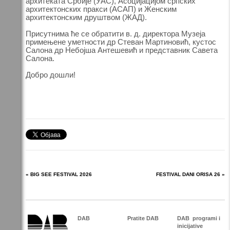
архитеката Србије (УАС), Асоцијацијом српских
архитектонских пракси (АСАП) и Женским
архитектонским друштвом (ЖАД).
Присутнима ће се обратити в. д. директора Музеја
примењене уметности др Стеван Мартиновић, кустос
Салона др Небојша Антешевић и представник Савета
Салона.
Добро дошли!
« BIG SEE FESTIVAL 2026
FESTIVAL DANI ORISA 26 »
DAB
Pratite DAB
DAB
programi i
inicijative