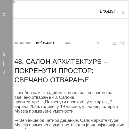
?>
ENGLISH
01. 04. 2026.
DEŠAVANJA
449
0
48. САЛОН АРХИТЕКТУРЕ –
ПОКРЕНУТИ ПРОСТОР:
СВЕЧАНО ОТВАРАЊЕ
Посебно нам је задовољство да вас позовемо на
свечано отварање 48. Салона
архитектуре – „Покренути простор“, у четвртак, 2.
априла 2026. године, у 19 часова, у Главној галерији
Музеја примењене уметности.
➟ Већ више од четири деценије, Салон архитектуре
Музеја примењене уметности једна је од најзначајнијих