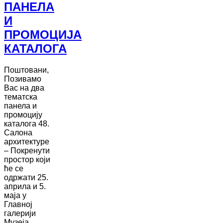
ПАНЕЛА
И
ПРОМОЦИЈА
КАТАЛОГА
Поштовани,
Позивамо
Вас на два
тематска
панела и
промоцију
каталога 48.
Салона
архитектуре
– Покренути
простор који
ће се
одржати 25.
априла и 5.
маја у
Главној
галерији
Музеја