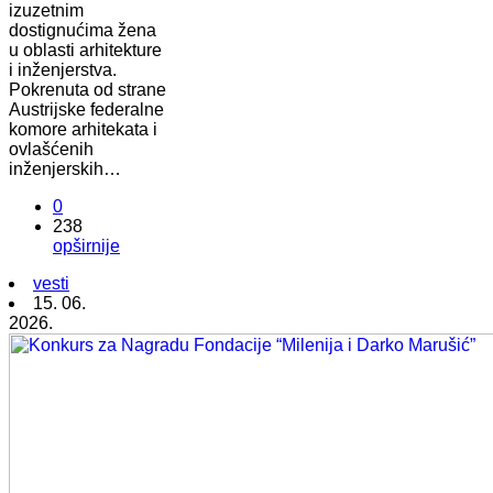
izuzetnim
dostignućima žena
u oblasti arhitekture
i inženjerstva.
Pokrenuta od strane
Austrijske federalne
komore arhitekata i
ovlašćenih
inženjerskih…
0
238
opširnije
vesti
15. 06.
2026.