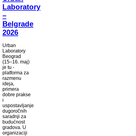
Laboratory
–
Belgrade
2026
Urban
Laboratory
Beograd
(15–16. maj)
je tu -
platforma za
razmenu
ideja,
primera
dobre prakse
i
uspostavljanje
dugoročnih
saradnji za
budućnost
gradova. U
organizaciji