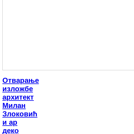
Отварање
изложбе
архитект
Милан
Злоковић
и ар
деко