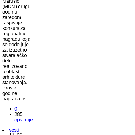
Marušić“
(MDM) drugu
godinu
zaredom
raspisuje
konkurs za
regionalnu
nagradu koja
se dodeljuje
za izuzetno
stvaralačko
delo
realizovano
u oblasti
arhitekture
stanovanja.
Prošle
godine
nagrada je…
0
285
opširnije
vesti