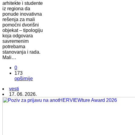
arhitekte i studente
iz regiona da
ponude inovativna
rešenja za mali
pomoćni dvorišni
objekat – tipologiju
koja odgovara
savremenim
potrebama
stanovanja i rada.
Mali…
0
173
opširnije
vesti
17. 06. 2026.