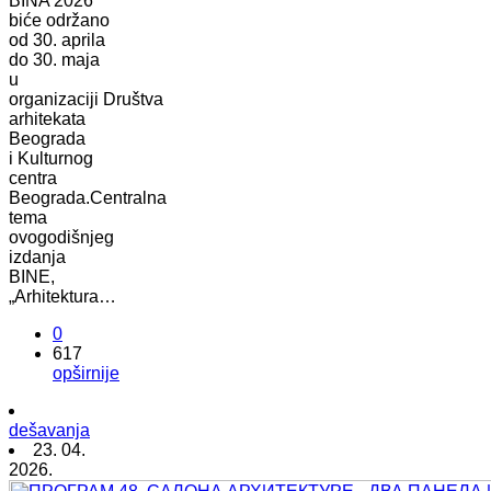
BINA 2026
biće održano
od 30. aprila
do 30. maja
u
organizaciji Društva
arhitekata
Beograda
i Kulturnog
centra
Beograda.Centralna
tema
ovogodišnjeg
izdanja
BINE,
„Arhitektura…
0
617
opširnije
dešavanja
23. 04.
2026.