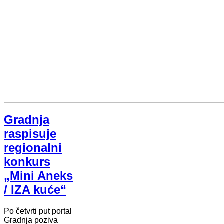
Gradnja
raspisuje
regionalni
konkurs
„Mini Aneks
/ IZA kuće“
Po četvrti put portal
Gradnja poziva