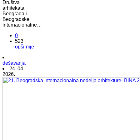
Društva
arhitekata
Beograda i
Beogradske
internacionalne…
0
523
opširnije
dešavanja
24. 04.
2026.