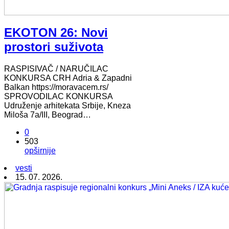
EKOTON 26: Novi
prostori suživota
RASPISIVAČ / NARUČILAC
KONKURSA CRH Adria & Zapadni
Balkan https://moravacem.rs/
SPROVODILAC KONKURSA
Udruženje arhitekata Srbije, Kneza
Miloša 7a/III, Beograd…
0
503
opširnije
vesti
15. 07. 2026.