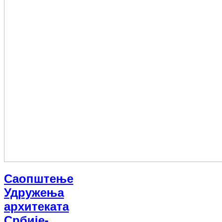
Саопштење
Удружења
архитеката
Србије-