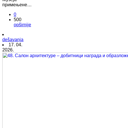
примењене…
0
500
opširnije
dešavanja
17. 04.
2026.