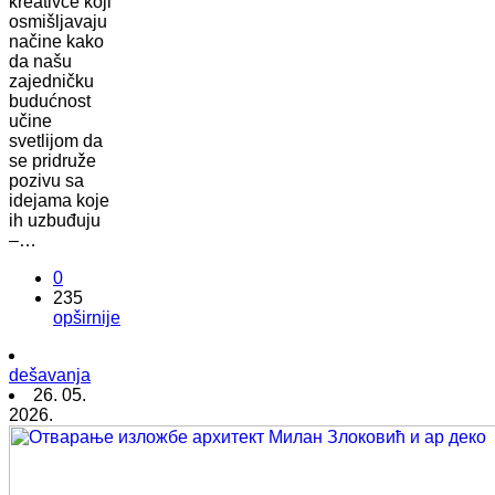
kreativce koji
osmišljavaju
načine kako
da našu
zajedničku
budućnost
učine
svetlijom da
se pridruže
pozivu sa
idejama koje
ih uzbuđuju
–…
0
235
opširnije
dešavanja
26. 05.
2026.