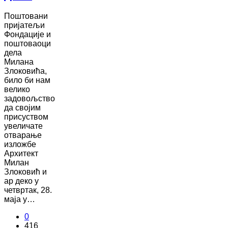
Поштовани
пријатељи
Фондације и
поштоваоци
дела
Милана
Злоковића,
било би нам
велико
задовољство
да својим
присуством
увеличате
отварање
изложбе
Архитект
Милан
Злоковић и
ар деко у
четвртак, 28.
маја у…
0
416