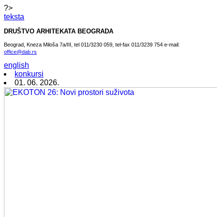
?>
teksta
DRUŠTVO ARHITEKATA BEOGRADA
Beograd, Kneza Miloša 7a/III, tel 011/3230 059, tel-fax 011/3239 754 e-mail:
office@dab.rs
english
konkursi
01. 06. 2026.