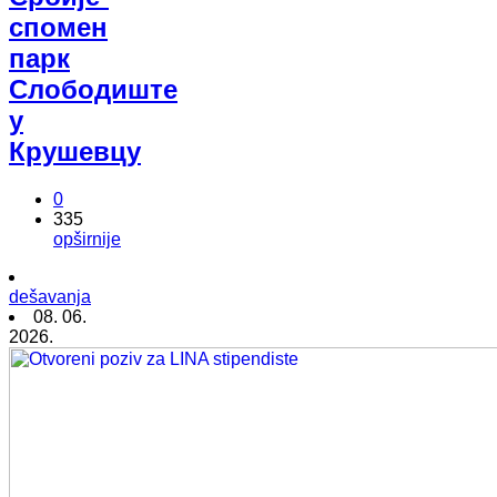
спомен
парк
Слободиште
у
Крушевцу
0
335
opširnije
dešavanja
08. 06.
2026.